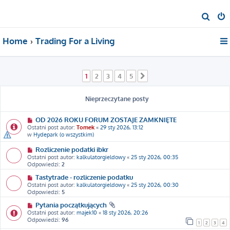
S
z
Home
Trading For a Living
u
k
a
1
2
3
4
5
Następna
j
Nieprzeczytane posty
OD 2026 ROKU FORUM ZOSTAJE ZAMKNIĘTE
Ostatni post autor:
Tomek
«
29 sty 2026, 13:12
w
Hydepark (o wszystkim)
Rozliczenie podatki ibkr
Ostatni post autor:
kalkulatorgieldowy
«
25 sty 2026, 00:35
Odpowiedzi:
2
Tastytrade - rozliczenie podatku
Ostatni post autor:
kalkulatorgieldowy
«
25 sty 2026, 00:30
Odpowiedzi:
5
Pytania początkujących
Ostatni post autor:
majek10
«
18 sty 2026, 20:26
Odpowiedzi:
96
1
2
3
4