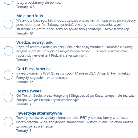
tutaj, a postaramy się pomóc.
Tematy:
175
Moje portfolio
Wątek dla każdego, kto chciałby założyć własny temat i opisywać prowadzony
przez siebie portfel. Zakupy, sprzedaż, zmiany, rebalansowania, wyniki i
strategia. To jest miejsce, żeby opisywać swoją strategię i swoje transakcje.
Tematy:
18
Wiedza, newsy, linki
Czytałeś ostatnio dobrą książkę? Znalazłeś fajny webinar? Odkryłeś ciekawy
artykuł w prasie lub wpis na innym blogu? Wpadł Ci w ręce wartościowy
raport lub newsletter? Podziel się wrażeniami.
Tematy:
24
God Bless America!
Inwestowanie na Wall Street w spółki Made in USA. Akcje, ETF-y i indeksy.
Pomysły, sugestie i rekomendacje.
Tematy:
19
Reszta świata
Od Tokio i Seulu, przez Hongkong i Singapur, aż po Kuala Lumpur, ale też cała
Europa (w tym Polska) i rynki wschodzące.
Tematy:
7
Inwestycje alternatywne
Towary i surowce, waluty, nieruchomości, REIT-y, sztuka, farmy wiatrowe,
ubezpieczenia, wina, zabytkowe samochody i wszystko inne, na czym można
zarobić jakieś pieniądze.
Tematy:
8