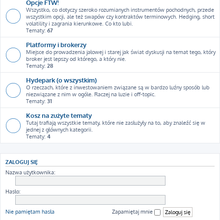
Opcje FTW!
Wszystko, co dotyczy szeroko rozumianych instrumentów pochodnych, przede
wszystkim opcji, ale też swapów czy kontraktów terminowych. Hedging, short
volatility i zagrania kierunkowe. Co kto lubi.
Tematy:
67
Platformy i brokerzy
Miejsce do prowadzenia jałowej i starej jak świat dyskusji na temat tego, który
broker jest lepszy od którego, a który nie.
Tematy:
28
Hydepark (o wszystkim)
O rzeczach, które z inwestowaniem związane są w bardzo luźny sposób lub
niezwiązane z nim w ogóle. Raczej na luzie i off-topic.
Tematy:
31
Kosz na zużyte tematy
Tutaj trafiają wszystkie tematy, które nie zasłużyły na to, aby znaleźć się w
jednej z głównych kategorii.
Tematy:
4
ZALOGUJ SIĘ
Nazwa użytkownika:
Hasło:
Nie pamiętam hasła
Zapamiętaj mnie