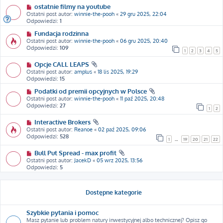
ostatnie filmy na youtube
Ostatni post autor:
winnie-the-pooh
«
29 gru 2025, 22:04
Odpowiedzi:
1
Fundacja rodzinna
Ostatni post autor:
winnie-the-pooh
«
06 gru 2025, 20:40
Odpowiedzi:
109
1
2
3
4
5
Opcje CALL LEAPS
Ostatni post autor:
amplus
«
18 lis 2025, 19:29
Odpowiedzi:
15
Podatki od premii opcyjnych w Polsce
Ostatni post autor:
winnie-the-pooh
«
11 paź 2025, 20:48
Odpowiedzi:
27
1
2
Interactive Brokers
Ostatni post autor:
Reanoe
«
02 paź 2025, 09:06
Odpowiedzi:
528
1
…
19
20
21
22
Bull Put Spread - max profit
Ostatni post autor:
JacekD
«
05 wrz 2025, 13:56
Odpowiedzi:
5
Dostępne kategorie
Szybkie pytania i pomoc
Masz pytanie lub problem natury inwestycyjnej albo technicznej? Opisz go