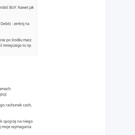
zrobić BUY. Nawet jak
Debit) - zerknij na
lnie po środku masz
oś mniejszego to np.
ramach
pcji.
ego rachunek cash,
ek spojrzę na niego
iej moje wymagania