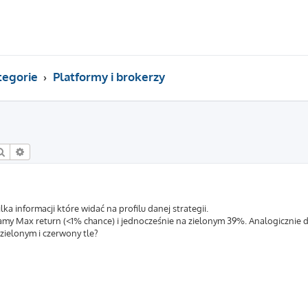
tegorie
Platformy i brokerzy
Szukaj
Wyszukiwanie zaawansowane
ka informacji które widać na profilu danej strategii.
amy Max return (<1% chance) i jednocześnie na zielonym 39%. Analogicznie 
zielonym i czerwony tle?