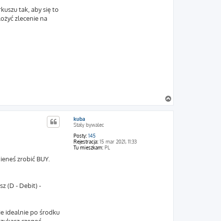
uszu tak, aby się to
łożyć zlecenie na
N
a
g
kuba
ó
Stały bywalec
r
ę
Posty:
145
Rejestracja:
15 mar 2021, 11:33
Tu mieszkam:
PL
nieneś zrobić BUY.
z (D - Debit) -
ie idealnie po środku