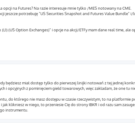
la opcji na Futures? Na razie interesuje mnie tylko /MES notowany na CME.
cji jeszcze potrzebuję "US Securities Snapshot and Futures Value Bundle" i/
L1) (US Option Exchanges)" i opcje na akcji/ETFy mam dane real time, ale 
 będziesz miał dostęp tylko do pierwszej linijki notowań z tej jednej konkr
ych i opcyjnych z pominięciem giełd towarowych, więc zakładam, że one tu n
tu, do którego nie masz dostępu w czasie rzeczywistym, to na platformie 
jak klikniesz w niego, to przeniesie Cię do strony IBKR i od razu sam zasuger
go instrumentu.