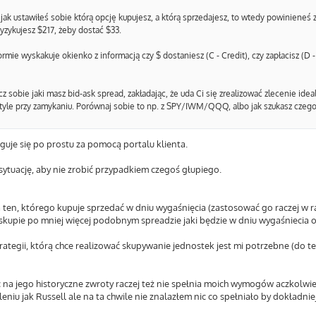
jak ustawiłeś sobie którą opcję kupujesz, a którą sprzedajesz, to wtedy powinieneś 
ryzykujesz $217, żeby dostać $33.
ormie wyskakuje okienko z informacją czy $ dostaniesz (C - Credit), czy zapłacisz (D - 
bie jaki masz bid-ask spread, zakładając, że uda Ci się zrealizować zlecenie idea
e tyle przy zamykaniu. Porównaj sobie to np. z SPY/IWM/QQQ, albo jak szukasz czeg
oguje się po prostu za pomocą portalu klienta.
sytuację, aby nie zrobić przypadkiem czegoś głupiego.
 ten, którego kupuje sprzedać w dniu wygaśnięcia (zastosować go raczej w 
skupie po mniej więcej podobnym spreadzie jaki będzie w dniu wygaśniecia o
ategii, którą chce realizować skupywanie jednostek jest mi potrzebne (do t
c na jego historyczne zwroty raczej też nie spełnia moich wymogów aczkolwi
eniu jak Russell ale na ta chwile nie znalazłem nic co spełniało by dokładn