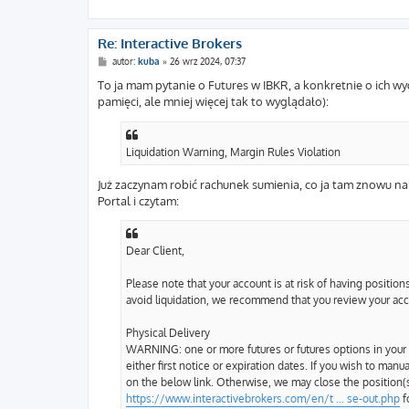
Re: Interactive Brokers
P
autor:
kuba
»
26 wrz 2024, 07:37
o
s
To ja mam pytanie o Futures w IBKR, a konkretnie o ich wyg
t
pamięci, ale mniej więcej tak to wyglądało):
Liquidation Warning, Margin Rules Violation
Już zaczynam robić rachunek sumienia, co ja tam znowu n
Portal i czytam:
Dear Client,
Please note that your account is at risk of having positions
avoid liquidation, we recommend that you review your acc
Physical Delivery
WARNING: one or more futures or futures options in your 
either first notice or expiration dates. If you wish to man
on the below link. Otherwise, we may close the position(s
https://www.interactivebrokers.com/en/t ... se-out.php
f