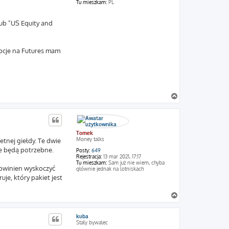
Tu mieszkam:
PL
lub "US Equity and
opcje na Futures mam
N
a
g
ó
r
Tomek
ę
Money talks
etnej giełdy. Te dwie
ie będą potrzebne.
Posty:
649
Rejestracja:
13 mar 2021, 17:17
Tu mieszkam:
Sam już nie wiem, chyba
powinien wyskoczyć
głównie jednak na lotniskach
uje, który pakiet jest
N
a
g
kuba
ó
Stały bywalec
r