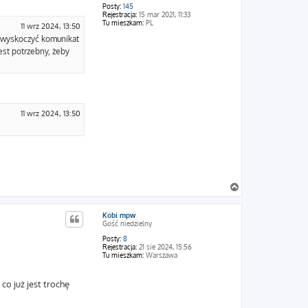
ę
Posty:
145
Rejestracja:
15 mar 2021, 11:33
Tu mieszkam:
PL
11 wrz 2024, 13:50
n wyskoczyć komunikat
jest potrzebny, żeby
11 wrz 2024, 13:50
N
a
g
Kobi mpw
ó
Gość niedzielny
r
ę
Posty:
8
Rejestracja:
21 sie 2024, 15:56
Tu mieszkam:
Warszawa
o już jest trochę