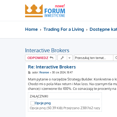
Home
Trading For a Living
Dostępne ka
Interactive Brokers
ODPOWIEDZ
Re: Interactive Brokers
P
autor:
Reanoe
»
30 sie 2024, 18:47
o
s
Mam pytanie o narzędzie Strategy Builder. Konkretnie o kil
t
Chodzi mi o pola Max return i Max loss. Na czarnym tle m
chance) i czerwone tło 100%. Co oznaczają te procenty na 
ZAŁĄCZNIKI
Opcje.png (50.39 KiB) Przejrzano 2381762 razy