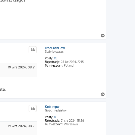
szukasz czegoś
N
a
g
FreeCashFlow
ó
Stały bywalec
r
ę
Posty:
93
Rejestracja:
25 lut 2024, 22:15
Tu mieszkam:
Poland
19 wrz 2024, 08:21
eta.
N
a
g
Kobi mpw
ó
Gość niedzielny
r
ę
Posty:
8
Rejestracja:
21 sie 2024, 15:56
Tu mieszkam:
Warszawa
19 wrz 2024, 08:21