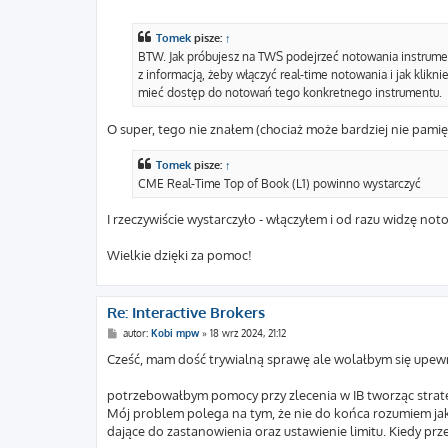
o
s
t
Tomek
pisze:
↑
BTW. Jak próbujesz na TWS podejrzeć notowania instrumen
z informacją, żeby włączyć real-time notowania i jak klikni
mieć dostęp do notowań tego konkretnego instrumentu.
O super, tego nie znałem (chociaż może bardziej nie pamięta
Tomek
pisze:
↑
CME Real-Time Top of Book (L1) powinno wystarczyć
I rzeczywiście wystarczyło - włączyłem i od razu widzę no
Wielkie dzięki za pomoc!
Re: Interactive Brokers
P
autor:
Kobi mpw
»
18 wrz 2024, 21:12
o
s
Cześć, mam dość trywialną sprawę ale wolałbym się upewni
t
potrzebowałbym pomocy przy zlecenia w IB tworząc strateg
Mój problem polega na tym, że nie do końca rozumiem jak
dające do zastanowienia oraz ustawienie limitu. Kiedy prz