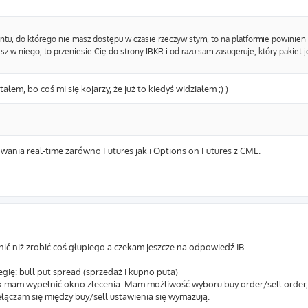
tu, do którego nie masz dostępu w czasie rzeczywistym, to na platformie powinie
esz w niego, to przeniesie Cię do strony IBKR i od razu sam zasugeruje, który pakiet 
łem, bo coś mi się kojarzy, że już to kiedyś widziałem ;) )
towania real-time zarówno Futures jak i Options on Futures z CME.
ć niż zrobić coś głupiego a czekam jeszcze na odpowiedź IB.
ię: bull put spread (sprzedaż i kupno puta)
 mam wypełnić okno zlecenia. Mam możliwość wyboru buy order/sell order, c
ełączam się między buy/sell ustawienia się wymazują.