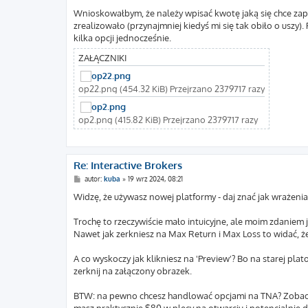
Wnioskowałbym, że należy wpisać kwotę jaką się chce zapł
zrealizowało (przynajmniej kiedyś mi się tak obiło o uszy)
kilka opcji jednocześnie.
ZAŁĄCZNIKI
op22.png (454.32 KiB) Przejrzano 2379717 razy
op2.png (415.82 KiB) Przejrzano 2379717 razy
Re: Interactive Brokers
P
autor:
kuba
»
19 wrz 2024, 08:21
o
s
Widzę, że używasz nowej platformy - daj znać jak wrażenia,
t
Trochę to rzeczywiście mało intuicyjne, ale moim zdaniem 
Nawet jak zerkniesz na Max Return i Max Loss to widać, że 
A co wyskoczy jak klikniesz na 'Preview'? Bo na starej plato
zerknij na załączony obrazek.
BTW: na pewno chcesz handlować opcjami na TNA? Zobacz so