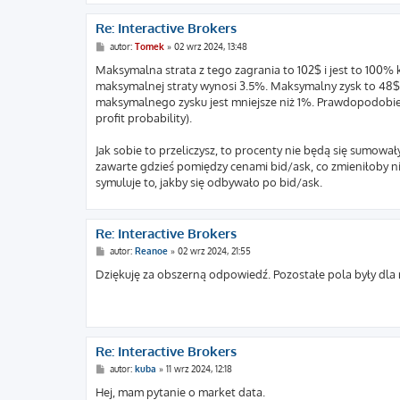
Re: Interactive Brokers
P
autor:
Tomek
»
02 wrz 2024, 13:48
o
s
Maksymalna strata z tego zagrania to 102$ i jest to 100
t
maksymalnej straty wynosi 3.5%. Maksymalny zysk to 48$ 
maksymalnego zysku jest mniejsze niż 1%. Prawdopodobień
profit probability).
Jak sobie to przeliczysz, to procenty nie będą się sumowały
zawarte gdzieś pomiędzy cenami bid/ask, co zmieniłoby nie
symuluje to, jakby się odbywało po bid/ask.
Re: Interactive Brokers
P
autor:
Reanoe
»
02 wrz 2024, 21:55
o
s
Dziękuję za obszerną odpowiedź. Pozostałe pola były dla 
t
Re: Interactive Brokers
P
autor:
kuba
»
11 wrz 2024, 12:18
o
s
Hej, mam pytanie o market data.