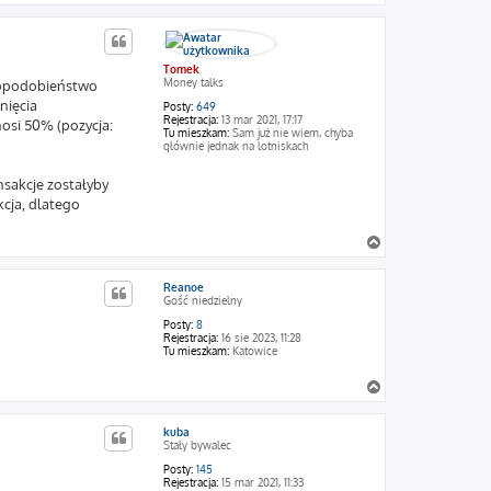
a
g
ó
r
Tomek
ę
Money talks
wdopodobieństwo
nięcia
Posty:
649
Rejestracja:
13 mar 2021, 17:17
osi 50% (pozycja:
Tu mieszkam:
Sam już nie wiem, chyba
głównie jednak na lotniskach
ansakcje zostałyby
kcja, dlatego
N
a
g
Reanoe
ó
Gość niedzielny
r
ę
Posty:
8
Rejestracja:
16 sie 2023, 11:28
Tu mieszkam:
Katowice
N
a
g
kuba
ó
Stały bywalec
r
ę
Posty:
145
Rejestracja:
15 mar 2021, 11:33