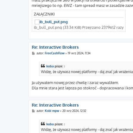
masz praktycznie $80 w plecy na otwarciu i potencjalnie 
mniejszego to np. EWZ - tam spread masz w zasadzie zazw
ZAŁĄCZNIKI
ib_bull_put.png (33.34 KiB) Przejrzano 2379612 razy
Re: Interactive Brokers
P
autor:
FreeCashFlow
»
19 wrz 2024, 11:34
o
s
t
kuba
pisze:
↑
Widzę, że używasz nowej platformy - daj znać jak wrażenia,
Ja używałem nowej przez chwilę i zaraz wywaliłem.
Dla mnie stara jest lepsza po stokroć - dopracowana i ko
Re: Interactive Brokers
P
autor:
Kobi mpw
»
20 wrz 2024, 12:32
o
s
t
kuba
pisze:
↑
Widzę, że używasz nowej platformy - daj znać jak wrażenia,