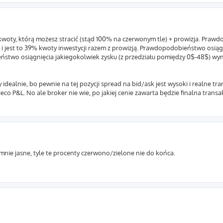
% kwoty, którą możesz stracić (stąd 100% na czerwonym tle) + prowizja. Pra
i jest to 39% kwoty inwestycji razem z prowizją. Prawdopodobieństwo osiąg
stwo osiągnięcia jakiegokolwiek zysku (z przedziału pomiędzy 0$-48$) wyn
 idealnie, bo pewnie na tej pozycji spread na bid/ask jest wysoki i realne tr
co P&L. No ale broker nie wie, po jakiej cenie zawarta będzie finalna transa
mnie jasne, tyle te procenty czerwono/zielone nie do końca.