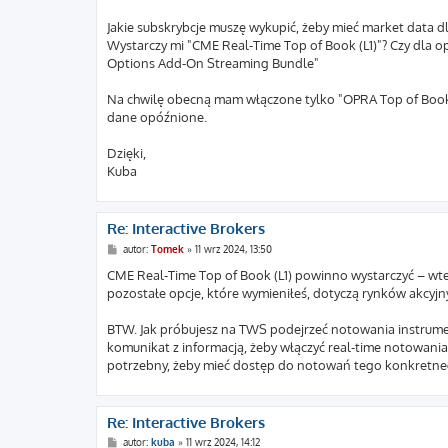
t
Jakie subskrybcje muszę wykupić, żeby mieć market data d
Wystarczy mi "CME Real-Time Top of Book (L1)"? Czy dla op
Options Add-On Streaming Bundle"
Na chwilę obecną mam włączone tylko "OPRA Top of Book (
dane opóźnione.
Dzięki,
Kuba
Re: Interactive Brokers
P
autor:
Tomek
»
11 wrz 2024, 13:50
o
s
CME Real-Time Top of Book (L1) powinno wystarczyć – wtedy
t
pozostałe opcje, które wymieniłeś, dotyczą rynków akcyjn
BTW. Jak próbujesz na TWS podejrzeć notowania instrumen
komunikat z informacją, żeby włączyć real-time notowania i 
potrzebny, żeby mieć dostęp do notowań tego konkretne
Re: Interactive Brokers
P
autor:
kuba
»
11 wrz 2024, 14:12