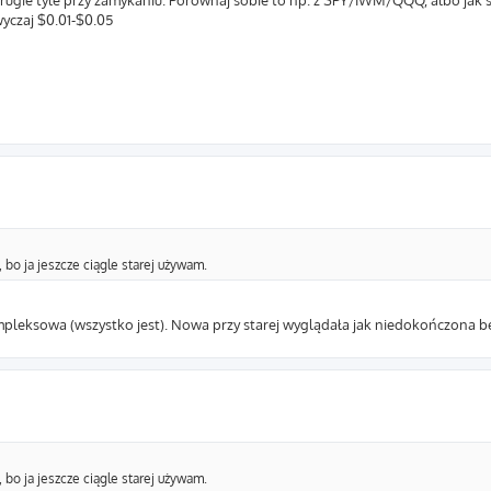
drugie tyle przy zamykaniu. Porównaj sobie to np. z SPY/IWM/QQQ, albo jak 
yczaj $0.01-$0.05
 bo ja jeszcze ciągle starej używam.
mpleksowa (wszystko jest). Nowa przy starej wyglądała jak niedokończona b
 bo ja jeszcze ciągle starej używam.