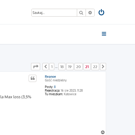
Szukaj
Wyszukiwanie zaawan
Strona
21
z
22
1
18
19
20
21
22
Poprzednia
…
Następna
Reanoe
Gość niedzielny
Posty:
8
Rejestracja:
16 sie 2023, 11:28
Tu mieszkam:
Katowice
dla Max loss (3,5%
N