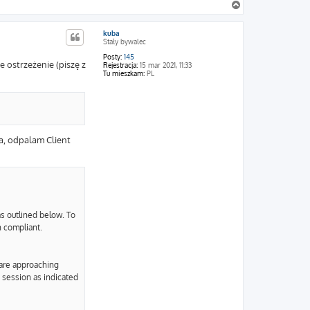
N
a
g
kuba
ó
Stały bywalec
r
ę
Posty:
145
e ostrzeżenie (piszę z
Rejestracja:
15 mar 2021, 11:33
Tu mieszkam:
PL
a, odpalam Client
 as outlined below. To
n compliant.
 are approaching
g session as indicated