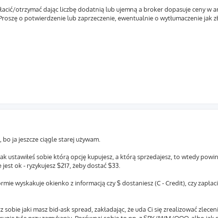
acić/otrzymać dając liczbę dodatnią lub ujemną a broker dopasuje ceny w ark
. Proszę o potwierdzenie lub zaprzeczenie, ewentualnie o wytłumaczenie jak z
 bo ja jeszcze ciągle starej używam.
jak ustawiłeś sobie którą opcję kupujesz, a którą sprzedajesz, to wtedy powi
jest ok - ryzykujesz $217, żeby dostać $33.
rmie wyskakuje okienko z informacją czy $ dostaniesz (C - Credit), czy zapłacis
bie jaki masz bid-ask spread, zakładając, że uda Ci się zrealizować zlecen