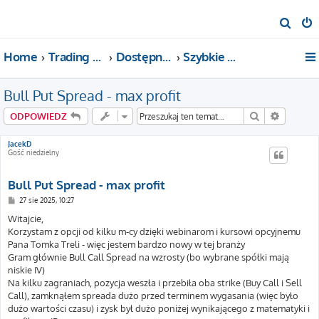
S
z
Home
Trading For a Living
Dostępne kategorie
Szybkie pytania i pomoc
u
k
Bull Put Spread - max profit
a
j
Szukaj
Wyszuki
ODPOWIEDZ
JacekD
Gość niedzielny
Bull Put Spread - max profit
P
27 sie 2025, 10:27
o
s
Witajcie,
t
Korzystam z opcji od kilku m-cy dzięki webinarom i kursowi opcyjnemu
Pana Tomka Treli - więc jestem bardzo nowy w tej branży
Gram głównie Bull Call Spread na wzrosty (bo wybrane spółki mają
niskie IV)
Na kilku zagraniach, pozycja weszła i przebiła oba strike (Buy Call i Sell
Call), zamknąłem spreada dużo przed terminem wygasania (więc było
dużo wartości czasu) i zysk był dużo poniżej wynikającego z matematyki i