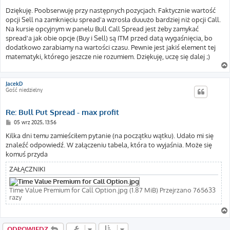
o
s
Dziękuję. Poobserwuję przy następnych pozycjach. Faktycznie wartość
t
opcji Sell na zamknięciu spread'a wzrosła duuużo bardziej niż opcji Call.
Na kursie opcyjnym w panelu Bull Call Spread jest żeby zamykać
spread'a jak obie opcje (Buy i Sell) są ITM przed datą wygaśnięcia, bo
dodatkowo zarabiamy na wartości czasu. Pewnie jest jakiś element tej
matematyki, którego jeszcze nie rozumiem. Dziękuję, uczę się dalej ;)
JacekD
Gość niedzielny
Re: Bull Put Spread - max profit
P
05 wrz 2025, 13:56
o
s
Kilka dni temu zamieściłem pytanie (na początku wątku). Udało mi się
t
znaleźć odpowiedź. W załączeniu tabela, która to wyjaśnia. Może się
komuś przyda
ZAŁĄCZNIKI
Time Value Premium for Call Option.jpg (1.87 MiB) Przejrzano 765633
razy
ODPOWIEDZ