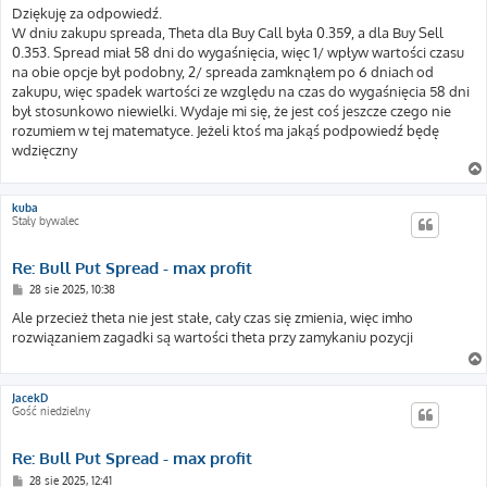
s
Dziękuję za odpowiedź.
t
W dniu zakupu spreada, Theta dla Buy Call była 0.359, a dla Buy Sell
0.353. Spread miał 58 dni do wygaśnięcia, więc 1/ wpływ wartości czasu
na obie opcje był podobny, 2/ spreada zamknąłem po 6 dniach od
zakupu, więc spadek wartości ze względu na czas do wygaśnięcia 58 dni
był stosunkowo niewielki. Wydaje mi się, że jest coś jeszcze czego nie
rozumiem w tej matematyce. Jeżeli ktoś ma jakąś podpowiedź będę
wdzięczny
kuba
Stały bywalec
Re: Bull Put Spread - max profit
P
28 sie 2025, 10:38
o
s
Ale przecież theta nie jest stałe, cały czas się zmienia, więc imho
t
rozwiązaniem zagadki są wartości theta przy zamykaniu pozycji
JacekD
Gość niedzielny
Re: Bull Put Spread - max profit
P
28 sie 2025, 12:41