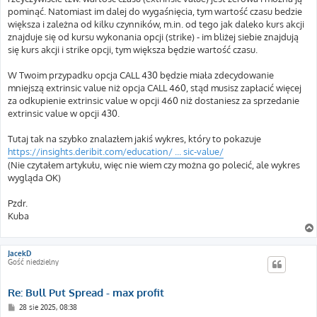
pominąć. Natomiast im dalej do wygaśnięcia, tym wartość czasu bedzie
większa i zależna od kilku czynników, m.in. od tego jak daleko kurs akcji
znajduje się od kursu wykonania opcji (strike) - im bliżej siebie znajdują
się kurs akcji i strike opcji, tym większa będzie wartość czasu.
W Twoim przypadku opcja CALL 430 będzie miała zdecydowanie
mniejszą extrinsic value niż opcja CALL 460, stąd musisz zapłacić więcej
za odkupienie extrinsic value w opcji 460 niż dostaniesz za sprzedanie
extrinsic value w opcji 430.
Tutaj tak na szybko znalazłem jakiś wykres, który to pokazuje
https://insights.deribit.com/education/ ... sic-value/
(Nie czytałem artykułu, więc nie wiem czy można go polecić, ale wykres
wygląda OK)
Pzdr.
Kuba
JacekD
Gość niedzielny
Re: Bull Put Spread - max profit
P
28 sie 2025, 08:38
o