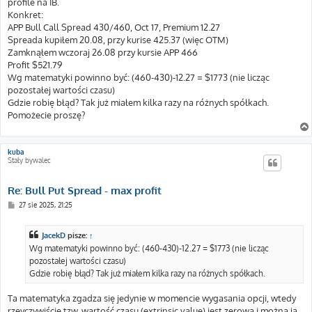
profile na IB.
Konkret:
APP Bull Call Spread 430/460, Oct 17, Premium 12.27
Spreada kupiłem 20.08, przy kurise 425.37 (więc OTM)
Zamknąłem wczoraj 26.08 przy kursie APP 466
Profit $521.79
Wg matematyki powinno być: (460-430)-12.27 = $1773 (nie licząc
pozostałej wartości czasu)
Gdzie robię błąd? Tak już miałem kilka razy na różnych spółkach.
Pomożecie proszę?
kuba
Stały bywalec
Re: Bull Put Spread - max profit
P
27 sie 2025, 21:25
o
s
t
JacekD
pisze:
↑
Wg matematyki powinno być: (460-430)-12.27 = $1773 (nie licząc
pozostałej wartości czasu)
Gdzie robię błąd? Tak już miałem kilka razy na różnych spółkach.
Ta matematyka zgadza się jedynie w momencie wygasania opcji, wtedy
rzeyczywiście tzw. wartość czasu (extrinsic value) jest zerowa i można ją