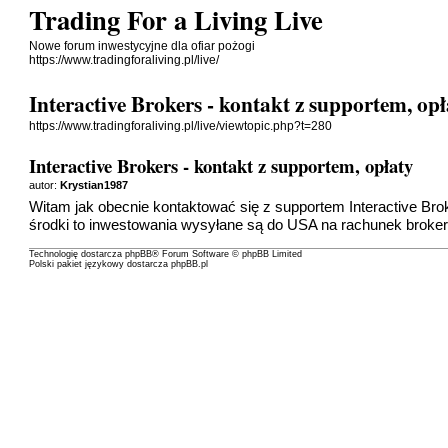
Trading For a Living Live
Nowe forum inwestycyjne dla ofiar pożogi
https://www.tradingforaliving.pl/live/
Interactive Brokers - kontakt z supportem, op
https://www.tradingforaliving.pl/live/viewtopic.php?t=280
Interactive Brokers - kontakt z supportem, opłaty
autor:
Krystian1987
Witam jak obecnie kontaktować się z supportem Interactive Bro
środki to inwestowania wysyłane są do USA na rachunek broke
Technologię dostarcza
phpBB
® Forum Software © phpBB Limited
Polski pakiet językowy dostarcza
phpBB.pl