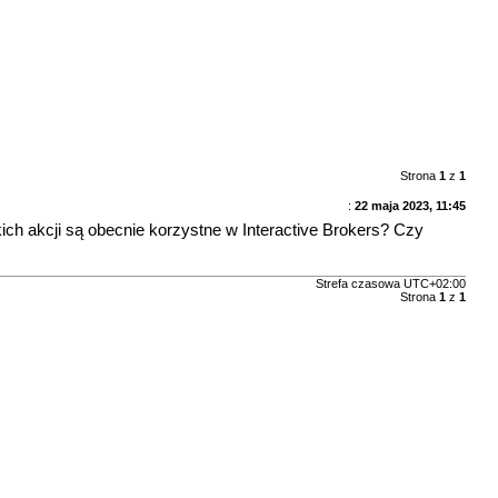
Strona
1
z
1
:
22 maja 2023, 11:45
ich akcji są obecnie korzystne w Interactive Brokers? Czy
Strefa czasowa
UTC+02:00
Strona
1
z
1