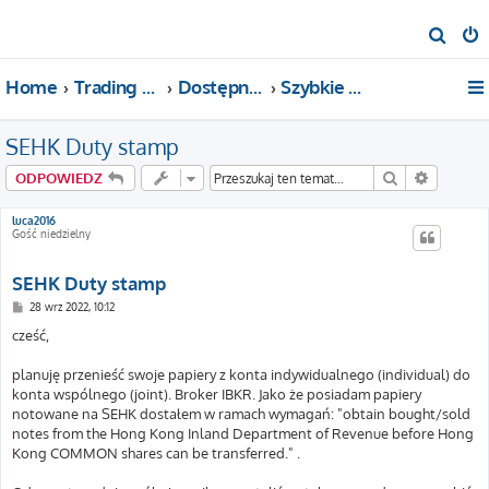
S
z
Home
Trading For a Living
Dostępne kategorie
Szybkie pytania i pomoc
u
k
SEHK Duty stamp
a
j
Szukaj
Wyszuki
ODPOWIEDZ
luca2016
Gość niedzielny
SEHK Duty stamp
P
28 wrz 2022, 10:12
o
s
cześć,
t
planuję przenieść swoje papiery z konta indywidualnego (individual) do
konta wspólnego (joint). Broker IBKR. Jako że posiadam papiery
notowane na SEHK dostałem w ramach wymagań: "obtain bought/sold
notes from the Hong Kong Inland Department of Revenue before Hong
Kong COMMON shares can be transferred." .