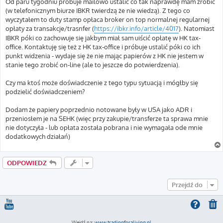
Od paru tygodniu próbuje mailowo ustalić co tak naprawdę mam zrobić
(w telefonicznym biurze IBKR twierdzą że nie wiedzą). Z tego co
wyczytałem to duty stamp opłaca broker on top normalnej regularnej
opłaty za transakcje/trasnfer (
https://ibkr.info/article/4017
). Natomiast
IBKR póki co zachowuje się jakbym miał sam uiścić opłatę w HK tax-
office. Kontaktuję się też z HK tax-office i próbuje ustalić póki co ich
punkt widzenia - wydaje się że nie mając papierów z HK nie jestem w
stanie tego zrobić on-line (ale to jeszcze do potwierdzenia).
Czy ma ktoś może doświadczenie z tego typu sytuacją i mógłby się
podzielić doświadczeniem?
Dodam że papiery poprzednio notowane były w USA jako ADR i
przeniosłem je na SEHK (więc przy zakupie/transferze ta sprawa mnie
nie dotyczyła - lub opłata została pobrana i nie wymagała ode mnie
dodatkowych działań)
ODPOWIEDZ
Przejdź do
Wejdź na:
www.tradingforaliving.pl