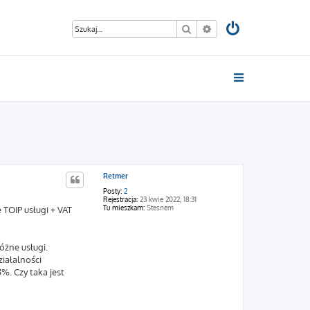
Szukaj
Wyszukiwanie zaawan
Retmer
Posty:
2
Rejestracja:
23 kwie 2022, 18:31
Tu mieszkam:
Stesnem
 TOIP usługi + VAT
óżne usługi.
iałalności
%. Czy taka jest