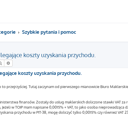
tegorie
Szybkie pytania i pomoc
dlegające koszty uzyskania przychodu.
Szukaj
Wyszukiwanie zaawansowane
egające koszty uzyskania przychodu.
to przejrzyściej. Tutaj zaczynam od pierwszego mianowicie Biuro Maklerskie
inisterstwa finansów. Zostały do usług maklerskich doliczone stawki VAT za r
 Jeżeli w TOIP mam napisane 0,0015% + VAT, to jako osoba nieprowadząca dz
kania przychodu w PIT-38, mogę doliczyć tylko 0,0015% czy również VAT 23