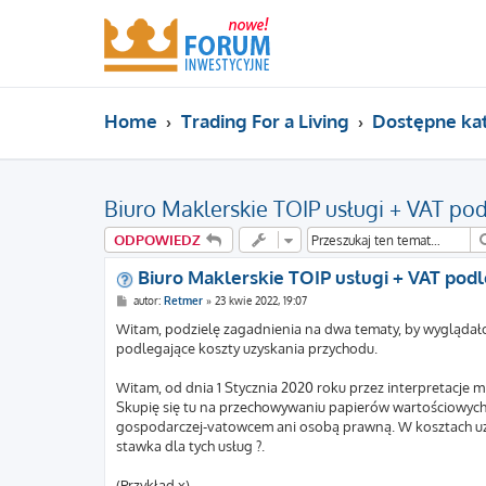
Home
Trading For a Living
Dostępne ka
Biuro Maklerskie TOIP usługi + VAT po
ODPOWIEDZ
Biuro Maklerskie TOIP usługi + VAT podl
P
autor:
Retmer
»
23 kwie 2022, 19:07
o
s
Witam, podzielę zagadnienia na dwa tematy, by wyglądało 
t
podlegające koszty uzyskania przychodu.
Witam, od dnia 1 Stycznia 2020 roku przez interpretacje m
Skupię się tu na przechowywaniu papierów wartościowych,
gospodarczej-vatowcem ani osobą prawną. W kosztach uzys
stawka dla tych usług ?.
(Przykład x)