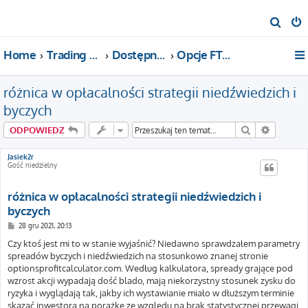
S
z
Home
Trading For a Living
Dostępne kategorie
Opcje FTW!
u
k
różnica w opłacalności strategii niedźwiedzich i
a
j
byczych
Szukaj
Wyszuki
ODPOWIEDZ
Jasiek2r
Gość niedzielny
różnica w opłacalności strategii niedźwiedzich i
byczych
P
28 gru 2021, 20:13
o
s
Czy ktoś jest mi to w stanie wyjaśnić? Niedawno sprawdzałem parametry
t
spreadów byczych i niedźwiedzich na stosunkowo znanej stronie
optionsprofitcalculator.com. Według kalkulatora, spready grające pod
wzrost akcji wypadają dość blado, mają niekorzystny stosunek zysku do
ryzyka i wyglądają tak, jakby ich wystawianie miało w dłuższym terminie
skazać inwestora na porażkę ze względu na brak statystycznej przewagi.