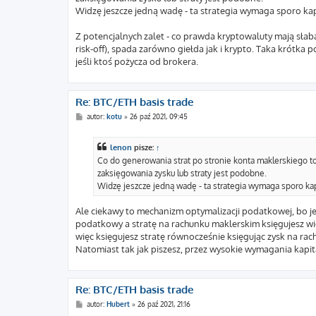
Widzę jeszcze jedną wadę - ta strategia wymaga sporo ka
Z potencjalnych zalet - co prawda kryptowaluty mają słabą
risk-off), spada zarówno giełda jak i krypto. Taka krótka
jeśli ktoś pożycza od brokera.
Re: BTC/ETH basis trade
P
autor:
kotu
»
26 paź 2021, 09:45
o
s
t
lenon
pisze:
↑
Co do generowania strat po stronie konta maklerskiego 
zaksięgowania zysku lub straty jest podobne.
Widzę jeszcze jedną wadę - ta strategia wymaga sporo ka
Ale ciekawy to mechanizm optymalizacji podatkowej, bo jeż
podatkowy a stratę na rachunku maklerskim księgujesz wię
więc księgujesz stratę równocześnie księgując zysk na r
Natomiast tak jak piszesz, przez wysokie wymagania kapita
Re: BTC/ETH basis trade
P
autor:
Hubert
»
26 paź 2021, 21:16
o