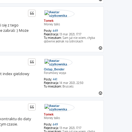
a
g
ó
r
Tomek
ę
Money talks
 się z tego
ie zabrali :) Może
Posty:
649
Rejestracja:
13 mar 2021, 17:17
Tu mieszkam:
Sam już nie wiem, chyba
głównie jednak na lotniskach
N
a
g
ó
r
Ostap_Bender
ę
Forumowy wyga
et index gieldowy
Posty:
441
Rejestracja:
14 mar 2021, 22:50
Tu mieszkam:
Brussels
N
a
g
ó
r
Tomek
ę
Money talks
 kontraktu do daty
ym czasie.
Posty:
649
Rejestracja:
13 mar 2021, 17:17
Tu mieszkam:
Sam już nie wiem, chyba