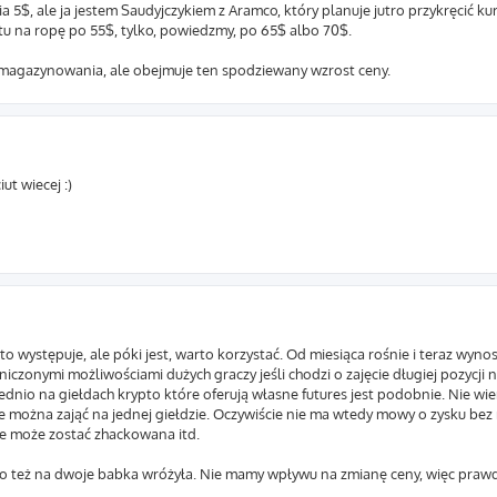
 5$, ale ja jestem Saudyjczykiem z Aramco, który planuje jutro przykręcić kure
ktu na ropę po 55$, tylko, powiedzmy, po 65$ albo 70$.
magazynowania, ale obejmuje ten spodziewany wzrost ceny.
ut wiecej :)
występuje, ale póki jest, warto korzystać. Od miesiąca rośnie i teraz wynos
czonymi możliwościami dużych graczy jeśli chodzi o zajęcie długiej pozycji 
ednio na giełdach krypto które oferują własne futures jest podobnie. Nie wi
cje można zająć na jednej giełdzie. Oczywiście nie ma wtedy mowy o zysku bez 
ze może zostać zhackowana itd.
 to też na dwoje babka wróżyła. Nie mamy wpływu na zmianę ceny, więc pr