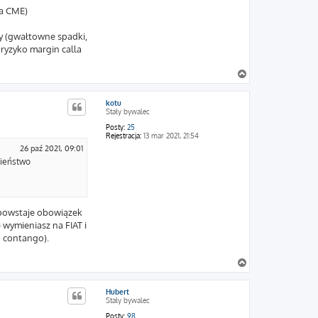
ia CME)
zy (gwałtowne spadki,
 ryzyko margin calla
N
a
g
kotu
ó
Stały bywalec
r
ę
Posty:
25
Rejestracja:
13 mar 2021, 21:54
26 paź 2021, 09:01
bieństwo
e powstaje obowiązek
 wymieniasz na FIAT i
a contango).
N
a
g
Hubert
ó
Stały bywalec
r
ę
Posty:
98