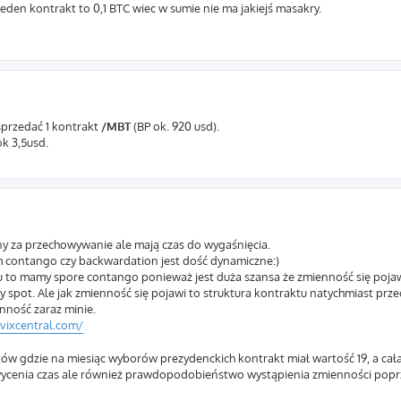
 jeden kontrakt to 0,1 BTC wiec w sumie nie ma jakiejś masakry.
 sprzedać 1 kontrakt
/MBT
(BP ok. 920 usd).
ok 3,5usd.
ceny za przechowywanie ale mają czas do wygaśnięcia.
am contango czy backwardation jest dość dynamiczne:)
tu to mamy spore contango ponieważ jest duża szansa że zmienność się pojaw
y spot. Ale jak zmienność się pojawi to struktura kontraktu natychmiast prz
nność zaraz minie.
/vixcentral.com/
tów gdzie na miesiąc wyborów prezydenckich kontrakt miał wartość 19, a cała
k wycenia czas ale również prawdopodobieństwo wystąpienia zmienności popr