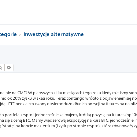
tegorie
Inwestycje alternatywne
Szukaj
Wyszukiwanie zaawansowane
s na nie na CME? W pierwszych kilku miesiącach tego roku kiedy mieliśmy ła
dnio ok 20% zysku w skali roku. Teraz contango wróciło z pojawieniem się 
ejdą i ETF będzie zmuszony otwierać dużo długich pozycji na futures na najbliż
do portfela krypto i jednocześnie zajmujemy krótką pozycję na futures (np 1
a się z ceną BTC. Mamy więc zerową ekspozycję na kurs BTC, jednocześnie ink
'stratę' na koncie maklerskim (i zysk po stronie crypto), która równoważy zys