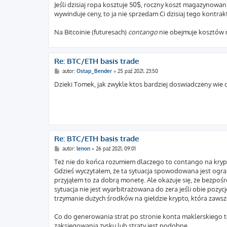
Jeśli dzisiaj ropa kosztuje 50$, roczny koszt magazynowania
wywinduje ceny, to ja nie sprzedam Ci dzisiaj tego kontra
Na Bitcoinie (futuresach)
contango
nie obejmuje kosztów 
Re: BTC/ETH basis trade
P
autor:
Ostap_Bender
»
25 paź 2021, 23:50
o
s
Dzieki Tomek, jak zwykle ktos bardziej doswiadczeny wie ci
t
Re: BTC/ETH basis trade
P
autor:
lenon
»
26 paź 2021, 09:01
o
s
Też nie do końca rozumiem dlaczego to contango na krypto 
t
Gdzieś wyczytałem, że ta sytuacja spowodowana jest ograni
przyjąłem to za dobrą monetę. Ale okazuje się, że bezpośr
sytuacja nie jest wyarbitrażowana do zera jeśli obie pozy
trzymanie dużych środków na giełdzie krypto, która zaws
Co do generowania strat po stronie konta maklerskiego
zaksięgowania zysku lub straty jest podobne.