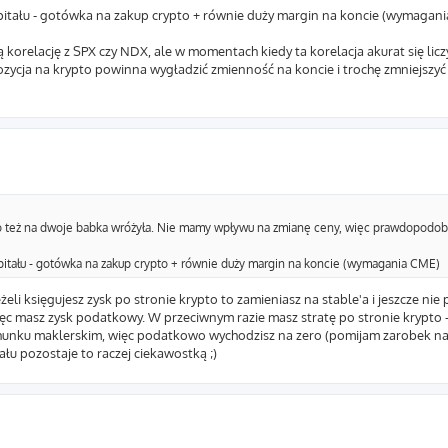
pitału - gotówka na zakup crypto + równie duży margin na koncie (wymagan
 korelację z SPX czy NDX, ale w momentach kiedy ta korelacja akurat się lic
 pozycja na krypto powinna wygładzić zmienność na koncie i trochę zmniejszyć
to też na dwoje babka wróżyła. Nie mamy wpływu na zmianę ceny, więc prawdopodo
pitału - gotówka na zakup crypto + równie duży margin na koncie (wymagania CME)
eli księgujesz zysk po stronie krypto to zamieniasz na stable'a i jeszcze ni
c masz zysk podatkowy. W przeciwnym razie masz stratę po stronie krypto -
achunku maklerskim, więc podatkowo wychodzisz na zero (pomijam zarobek n
łu pozostaje to raczej ciekawostką ;)