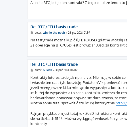
s
A na ile BTC jest jeden kontrakt? Z tego co pisze lenon to
t
Re: BTC/ETH basis trade
P
autor:
winnie-the-pooh
»
26 paź 2021, 21:59
o
s
Na tastytrade można kupić 0,1
BTC/USD
(płatne w cash) i
t
Za operację na BTC/USD jest prowizja 10usd, za kontrakt 
Re: BTC/ETH basis trade
P
autor:
Gukwa
»
31 paź 2021, 06:02
o
s
Kontrakty futures takie jak np. na vix. Nie mają w sobie 
t
I właśnie ten czas tyle kosztuję. Podałem Vix ponieważ t
Jeżeli mamy jeszcze kilka miesiąc do wygaśnięcia kontrak
Im bliżej do wygaśnięcia to cena kontraktu zmierza do cen
backwardation ponieważ pojawia się duża szansa, że zmie
Można sobie tutaj sprawdzić strukturę historycznie
http:/
Fajnym przykładem jest tutaj rok 2020 i struktura kontrak
się na liczbach 15-16. Można wyciągnąć wniosek że ryne
kontrakty.