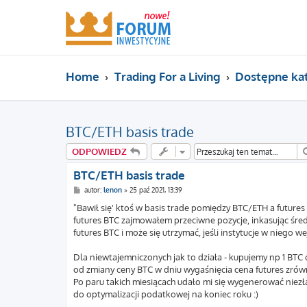
Home
Trading For a Living
Dostępne ka
BTC/ETH basis trade
ODPOWIEDZ
BTC/ETH basis trade
P
autor:
lenon
»
25 paź 2021, 13:39
o
s
"Bawił się' ktoś w basis trade pomiędzy BTC/ETH a future
t
futures BTC zajmowałem przeciwne pozycje, inkasując śre
futures BTC i może się utrzymać, jeśli instytucje w niego w
Dla niewtajemniczonych jak to działa - kupujemy np 1 BTC 
od zmiany ceny BTC w dniu wygaśnięcia cena futures zrówn
Po paru takich miesiącach udało mi się wygenerować niezłą 
do optymalizacji podatkowej na koniec roku :)