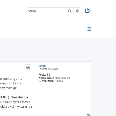
Szukaj
Wyszukiwanie zaawan
lenon
Forumowy wyga
Posty:
152
Rejestracja:
15 mar 2021, 11:31
dne contango na
Tu mieszkam:
Polska
nowego ETFa na
szy miesiąc.
0xMBT). Niezależnie
asując zysk z basis.
ki z akcji - w sam raz
N