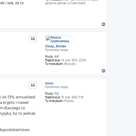
k i wie, że to
głównie jednak na lotniskach
N
a
g
ó
r
Ostap_Bender
ę
Forumowy wyga
Posty:
441
Rejestracja:
14 mar 2021, 22:50
Tu mieszkam:
Brussels
N
a
g
lenon
ó
Forumowy wyga
r
ę
Posty:
152
i ok 13% annualized.
Rejestracja:
15 mar 2021, 11:31
Tu mieszkam:
Polska
na krypto i nawet
em dlaczego ta
ryzyka, bo to jednak
awdopodobieństwo