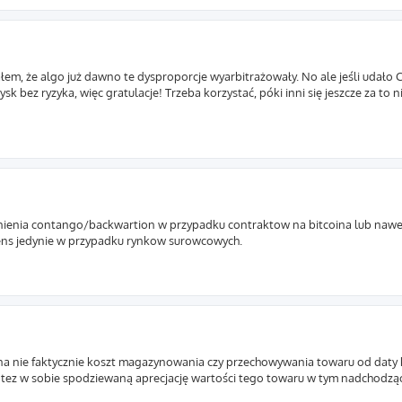
m, że algo już dawno te dysproporcje wyarbitrażowały. No ale jeśli udało Ci
k bez ryzyka, więc gratulacje! Trzeba korzystać, póki inni się jeszcze za to n
adnienia contango/backwartion w przypadku contraktow na bitcoina lub naw
ens jedynie w przypadku rynkow surowcowych.
ę na nie faktycznie koszt magazynowania czy przechowywania towaru od daty
tez w sobie spodziewaną aprecjację wartości tego towaru w tym nadchodząc