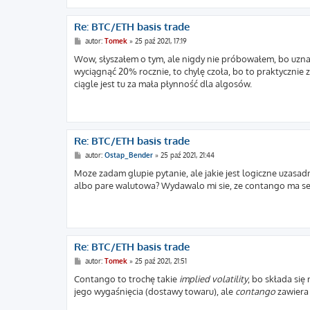
Re: BTC/ETH basis trade
P
autor:
Tomek
»
25 paź 2021, 17:19
o
s
Wow, słyszałem o tym, ale nigdy nie próbowałem, bo uznałe
t
wyciągnąć 20% rocznie, to chylę czoła, bo to praktycznie zys
ciągle jest tu za mała płynność dla algosów.
Re: BTC/ETH basis trade
P
autor:
Ostap_Bender
»
25 paź 2021, 21:44
o
s
Moze zadam glupie pytanie, ale jakie jest logiczne uzas
t
albo pare walutowa? Wydawalo mi sie, ze contango ma s
Re: BTC/ETH basis trade
P
autor:
Tomek
»
25 paź 2021, 21:51
o
s
Contango to trochę takie
implied volatility
, bo składa si
t
jego wygaśnięcia (dostawy towaru), ale
contango
zawiera 