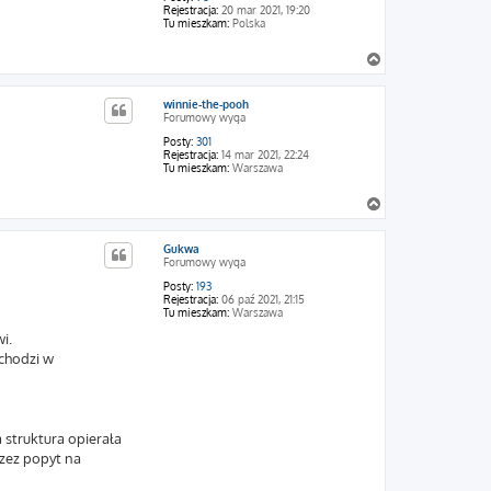
Rejestracja:
20 mar 2021, 19:20
Tu mieszkam:
Polska
N
a
g
winnie-the-pooh
ó
Forumowy wyga
r
ę
Posty:
301
Rejestracja:
14 mar 2021, 22:24
Tu mieszkam:
Warszawa
N
a
g
Gukwa
ó
Forumowy wyga
r
ę
Posty:
193
Rejestracja:
06 paź 2021, 21:15
Tu mieszkam:
Warszawa
i.
echodzi w
 struktura opierała
zez popyt na