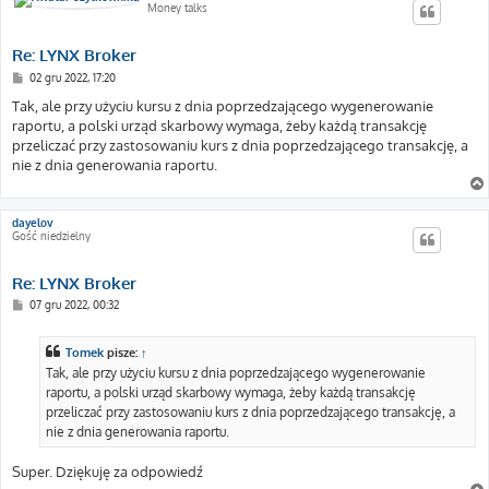
Money talks
Re: LYNX Broker
P
02 gru 2022, 17:20
o
s
Tak, ale przy użyciu kursu z dnia poprzedzającego wygenerowanie
t
raportu, a polski urząd skarbowy wymaga, żeby każdą transakcję
przeliczać przy zastosowaniu kurs z dnia poprzedzającego transakcję, a
nie z dnia generowania raportu.
dayelov
Gość niedzielny
Re: LYNX Broker
P
07 gru 2022, 00:32
o
s
t
Tomek
pisze:
↑
Tak, ale przy użyciu kursu z dnia poprzedzającego wygenerowanie
raportu, a polski urząd skarbowy wymaga, żeby każdą transakcję
przeliczać przy zastosowaniu kurs z dnia poprzedzającego transakcję, a
nie z dnia generowania raportu.
Super. Dziękuję za odpowiedź