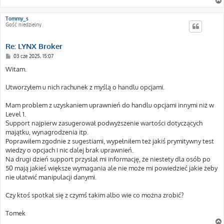
Tommy_s
Gość niedzielny
Re: LYNX Broker
P
03 cze 2025, 15:07
o
s
Witam.
t
Utworzyłem u nich rachunek z myślą o handlu opcjami.
Mam problem z uzyskaniem uprawnień do handlu opcjami innymi niż w
Level 1.
Support najpierw zasugerował podwyższenie wartości dotyczących
majątku, wynagrodzenia itp.
Poprawiłem zgodnie z sugestiami, wypełniłem też jakiś prymitywny test
wiedzy o opcjach i nic dalej brak uprawnień.
Na drugi dzień support przysłał mi informację, że niestety dla osób po
50 mają jakieś większe wymagania ale nie może mi powiedzieć jakie żeby
nie ułatwić manipulacji danymi.
Czy ktoś spotkał się z czymś takim albo wie co można zrobić?
Tomek