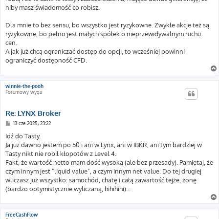
niby masz świadomość co robisz.
Dla mnie to bez sensu, bo wszystko jest ryzykowne. Zwykłe akcje też są
ryzykowne, bo pełno jest małych spółek o nieprzewidywalnym ruchu
cen.
A jak już chcą ograniczać dostęp do opcji, to wcześniej powinni
ograniczyć dostępność CFD.
winnie-the-pooh
Forumowy wyga
Re: LYNX Broker
P
13 cze 2025, 23:22
o
s
Idź do Tasty.
t
Ja już dawno jestem po 50 i ani w Lynx, ani w IBKR, ani tym bardziej w
Tasty nikt nie robił kłopotów z Level 4.
Fakt, że wartość netto mam dość wysoką (ale bez przesady). Pamiętaj, że
czym innym jest "liquid value", a czym innym net value. Do tej drugiej
wliczasz już wszystko: samochód, chatę i całą zawartość tejże, żonę
(bardzo optymistycznie wyliczaną, hihihihi)...
FreeCashFlow