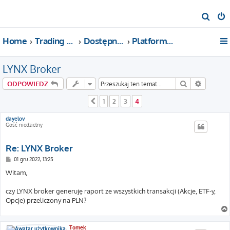
S
z
Home
Trading For a Living
Dostępne kategorie
Platformy i brokerzy
u
k
LYNX Broker
a
j
Szukaj
Wyszuki
ODPOWIEDZ
1
2
3
4
Poprzednia
dayelov
Gość niedzielny
Re: LYNX Broker
P
01 gru 2022, 13:25
o
s
Witam,
t
czy LYNX broker generuję raport ze wszystkich transakcji (Akcje, ETF-y,
Opcje) przeliczony na PLN?
Tomek