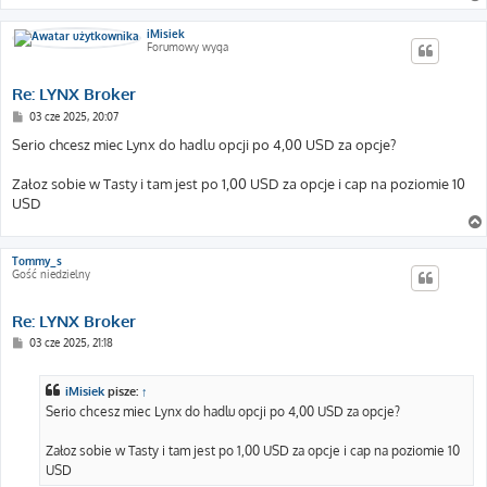
iMisiek
Forumowy wyga
Re: LYNX Broker
P
03 cze 2025, 20:07
o
s
Serio chcesz miec Lynx do hadlu opcji po 4,00 USD za opcje?
t
Załoz sobie w Tasty i tam jest po 1,00 USD za opcje i cap na poziomie 10
USD
Tommy_s
Gość niedzielny
Re: LYNX Broker
P
03 cze 2025, 21:18
o
s
t
iMisiek
pisze:
↑
Serio chcesz miec Lynx do hadlu opcji po 4,00 USD za opcje?
Załoz sobie w Tasty i tam jest po 1,00 USD za opcje i cap na poziomie 10
USD