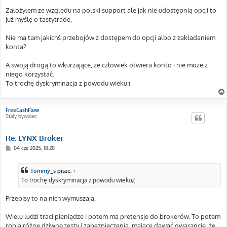
Założyłem ze względu na polski support ale jak nie udostępnią opcji to
już myślę o tastytrade.
Nie ma tam jakichś przebojów z dostępem do opcji albo z zakładaniem
konta?
A swoją drogą to wkurzające, że człowiek otwiera konto i nie może z
niego korzystać.
To trochę dyskryminacja z powodu wieku;(
FreeCashFlow
Stały bywalec
Re: LYNX Broker
P
04 cze 2025, 18:20
o
s
t
Tommy_s
pisze:
↑
To trochę dyskryminacja z powodu wieku;(
Przepisy to na nich wymuszają.
Wielu ludzi traci pieniądze i potem ma pretensje do brokerów. To potem
robią różne dziwne testy i zabezpieczenia, mające dawać gwarancję, że