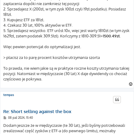
zapłacenia dopóki nie zamkniesz tej pozycji
2. Sprzedajesz X (200zł, w tym zysk 100zł czyli 19zł podatku). Posiadasz
181zł.
3. Kupujesz ETF za 181zł.
4. Czekasz 30 lat, 100% aktywów w ETF.
5. Sprzedajesz wszystko. ETF urósł 10x, więc jest warty 1810zł (w tym zysk
1629zł, zatem podatek 309.51zł). Kończymy z 1810-309.51=
1500.49zł.
Więc pewien potencjał do optymalizacji jest.
> płacisz za to parę procent kosztów utrzymania szorta
To prawda, nie wiem jakie są w praktyce roczne koszty utrzymania takiej
pozycji. Natomiast w międzyczasie (30 lat) X daje dywidendy co chociaż
częściowo je pokrywa.
tempas
Re: Short selling against the box
P
08 paź 2024, 15:40
o
s
Dodam jeszcze że w międzyczasie (te 30 lat), jeśli byśmy potrzebowali
t
zrealizować część zysków z ETF-a (do pewnego limitu), możnaby