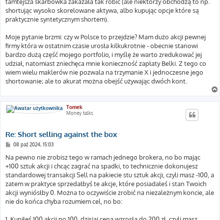
tamtejsza skarbówka zakazała tak robić (ale niektórzy obchodzą to np.
shortując wysoko skorelowane aktywa, albo kupując opcje które są
praktycznie syntetycznym shortem).
Moje pytanie brzmi: czy w Polsce to przejdzie? Mam dużo akcji pewnej
firmy która w ostatnim czasie urosła kilkukrotnie - obecnie stanowi
bardzo dużą część mojego portfolio, i myślę że warto zredukować jej
udział, natomiast zniechęca mnie konieczność zapłaty Belki. Z tego co
wiem wielu maklerów nie pozwala na trzymanie X i jednoczesne jego
shortowanie; ale to akurat można obejść używając dwóch kont.
Tomek
Money talks
Re: Short selling against the box
P
08 paź 2024, 15:03
o
s
Na pewno nie zrobisz tego w ramach jednego brokera, no bo mając
t
+100 sztuk akcji i chcąc zagrać na spadki, to technicznie dokonujesz
standardowej transakcji Sell na pakiecie stu sztuk akcji, czyli masz -100, a
zatem w praktyce sprzedałbyś te akcje, które posiadałeś i stan Twoich
akcji wyniósłby 0. Można to oczywiście zrobić na niezależnym koncie, ale
nie do końca chyba rozumiem cel, no bo:
1. Kupiłeś 100 akcji po 100, dzisiaj cena wzrosła do 200 zł, czyli masz