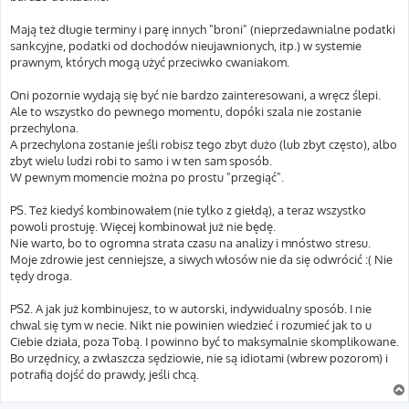
Mają też długie terminy i parę innych "broni" (nieprzedawnialne podatki
sankcyjne, podatki od dochodów nieujawnionych, itp.) w systemie
prawnym, których mogą użyć przeciwko cwaniakom.
Oni pozornie wydają się być nie bardzo zainteresowani, a wręcz ślepi.
Ale to wszystko do pewnego momentu, dopóki szala nie zostanie
przechylona.
A przechylona zostanie jeśli robisz tego zbyt dużo (lub zbyt często), albo
zbyt wielu ludzi robi to samo i w ten sam sposób.
W pewnym momencie można po prostu "przegiąć".
PS. Też kiedyś kombinowałem (nie tylko z giełdą), a teraz wszystko
powoli prostuję. Więcej kombinował już nie będę.
Nie warto, bo to ogromna strata czasu na analizy i mnóstwo stresu.
Moje zdrowie jest cenniejsze, a siwych włosów nie da się odwrócić :( Nie
tędy droga.
PS2. A jak już kombinujesz, to w autorski, indywidualny sposób. I nie
chwal się tym w necie. Nikt nie powinien wiedzieć i rozumieć jak to u
Ciebie działa, poza Tobą. I powinno być to maksymalnie skomplikowane.
Bo urzędnicy, a zwłaszcza sędziowie, nie są idiotami (wbrew pozorom) i
potrafią dojść do prawdy, jeśli chcą.