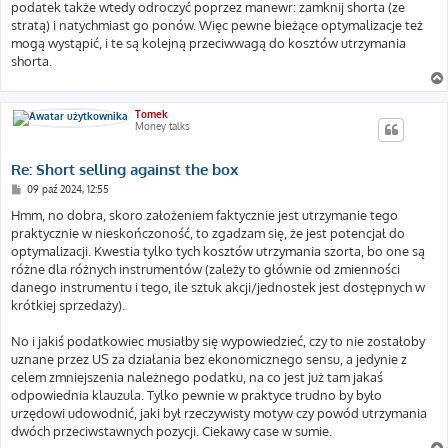
podatek także wtedy odroczyć poprzez manewr: zamknij shorta (ze
stratą) i natychmiast go ponów. Więc pewne bieżące optymalizacje też
mogą wystąpić, i te są kolejną przeciwwagą do kosztów utrzymania
shorta.
Tomek
Money talks
Re: Short selling against the box
P
09 paź 2024, 12:55
o
s
Hmm, no dobra, skoro założeniem faktycznie jest utrzymanie tego
t
praktycznie w nieskończoność, to zgadzam się, że jest potencjał do
optymalizacji. Kwestia tylko tych kosztów utrzymania szorta, bo one są
różne dla różnych instrumentów (zależy to głównie od zmienności
danego instrumentu i tego, ile sztuk akcji/jednostek jest dostępnych w
krótkiej sprzedaży).
No i jakiś podatkowiec musiałby się wypowiedzieć, czy to nie zostałoby
uznane przez US za działania bez ekonomicznego sensu, a jedynie z
celem zmniejszenia należnego podatku, na co jest już tam jakaś
odpowiednia klauzula. Tylko pewnie w praktyce trudno by było
urzędowi udowodnić, jaki był rzeczywisty motyw czy powód utrzymania
dwóch przeciwstawnych pozycji. Ciekawy case w sumie.