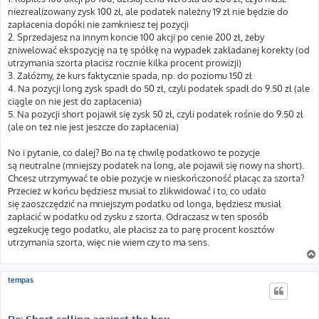
niezrealizowany zysk 100 zł, ale podatek należny 19 zł nie będzie do
zapłacenia dopóki nie zamkniesz tej pozycji
2. Sprzedajesz na innym koncie 100 akcji po cenie 200 zł, żeby
zniwelować ekspozycję na tę spółkę na wypadek zakładanej korekty (od
utrzymania szorta płacisz rocznie kilka procent prowizji)
3. Załóżmy, że kurs faktycznie spada, np. do poziomu 150 zł
4. Na pozycji long zysk spadł do 50 zł, czyli podatek spadł do 9.50 zł (ale
ciągle on nie jest do zapłacenia)
5. Na pozycji short pojawił się zysk 50 zł, czyli podatek rośnie do 9.50 zł
(ale on też nie jest jeszcze do zapłacenia)
No i pytanie, co dalej? Bo na tę chwilę podatkowo te pozycje
są neutralne (mniejszy podatek na long, ale pojawił się nowy na short).
Chcesz utrzymywać te obie pozycje w nieskończoność płacąc za szorta?
Przecież w końcu będziesz musiał to zlikwidować i to, co udało
się zaoszczędzić na mniejszym podatku od longa, będziesz musiał
zapłacić w podatku od zysku z szorta. Odraczasz w ten sposób
egzekucję tego podatku, ale płacisz za to parę procent kosztów
utrzymania szorta, więc nie wiem czy to ma sens.
tempas