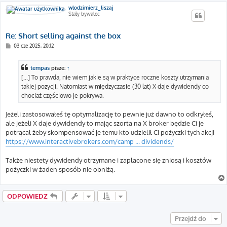
wlodzimierz_liszaj
Stały bywalec
Re: Short selling against the box
P
03 cze 2025, 20:12
o
s
t
tempas
pisze:
↑
[...] To prawda, nie wiem jakie są w praktyce roczne koszty utrzymania
takiej pozycji. Natomiast w międzyczasie (30 lat) X daje dywidendy co
chociaż częściowo je pokrywa.
Jeżeli zastosowałeś tę optymalizację to pewnie już dawno to odkryłeś,
ale jeżeli X daje dywidendy to mając szorta na X broker będzie Ci je
potrącał żeby skompensować je temu kto udzielił Ci pożyczki tych akcji
https://www.interactivebrokers.com/camp ... dividends/
Także niestety dywidendy otrzymane i zapłacone się zniosą i kosztów
pożyczki w żaden sposób nie obniżą.
ODPOWIEDZ
Przejdź do