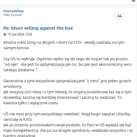
FreeCashFlow
Stały bywalec
Re: Short selling against the box
P
15 paź 2024, 13:35
o
s
Można robić long na akcjach i short na CFD - wtedy zadziała na tym
t
samym koncie.
Czy US to wykryje. Ogólnie ciężko się do tego do kopać tak po prostu
"od ręki". Ale jest to optymalizacja jak nic, bo jaki jest ekonomiczny sens
takiego działania ?
Generalnie z tymi wszystkimi optymalizacjami "z neta" jest jeden grzech
wrodzony.
Jak wszyscy coś robią i o tym mówią, to organy podatkowe też się o tym
dowiedzą, zaczną się bardziej interesować i zaczną to zwalczać. To
kwestia tylko i wyłącznie czasu.
US nie musi przy tym wszystkiego wiedzieć. Mają kogo zapytać (choćby
centralę w KAS).
Jak ja ostatnio prostowałem swoje podatki, to Pani w US wydała się być
mało kompetentna. Ale już na drugim spotkaniu, wiedziała wszystko i to
bardzo dokładnie.