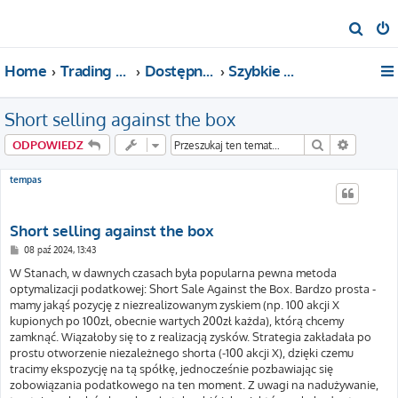
S
z
Home
Trading For a Living
Dostępne kategorie
Szybkie pytania i pomoc
u
k
Short selling against the box
a
j
Szukaj
Wyszuki
ODPOWIEDZ
tempas
Short selling against the box
P
08 paź 2024, 13:43
o
s
W Stanach, w dawnych czasach była popularna pewna metoda
t
optymalizacji podatkowej: Short Sale Against the Box. Bardzo prosta -
mamy jakąś pozycję z niezrealizowanym zyskiem (np. 100 akcji X
kupionych po 100zł, obecnie wartych 200zł każda), którą chcemy
zamknąć. Wiązałoby się to z realizacją zysków. Strategia zakładała po
prostu otworzenie niezależnego shorta (-100 akcji X), dzięki czemu
tracimy ekspozycję na tą spółkę, jednocześnie pozbawiając się
zobowiązania podatkowego na ten moment. Z uwagi na nadużywanie,