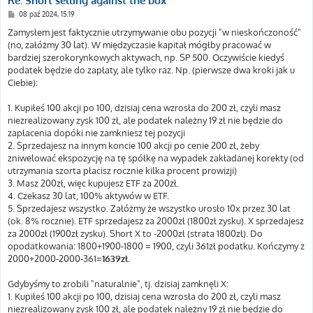
Re: Short selling against the box
P
08 paź 2024, 15:19
o
s
Zamysłem jest faktycznie utrzymywanie obu pozycji "w nieskończoność"
t
(no, załóżmy 30 lat). W międzyczasie kapitał mógłby pracować w
bardziej szerokorynkowych aktywach, np. SP 500. Oczywiście kiedyś
podatek będzie do zapłaty, ale tylko raz. Np. (pierwsze dwa kroki jak u
Ciebie):
1. Kupiłeś 100 akcji po 100, dzisiaj cena wzrosła do 200 zł, czyli masz
niezrealizowany zysk 100 zł, ale podatek należny 19 zł nie będzie do
zapłacenia dopóki nie zamkniesz tej pozycji
2. Sprzedajesz na innym koncie 100 akcji po cenie 200 zł, żeby
zniwelować ekspozycję na tę spółkę na wypadek zakładanej korekty (od
utrzymania szorta płacisz rocznie kilka procent prowizji)
3. Masz 200zł, więc kupujesz ETF za 200zł.
4. Czekasz 30 lat, 100% aktywów w ETF.
5. Sprzedajesz wszystko. Załóżmy że wszystko urosło 10x przez 30 lat
(ok. 8% rocznie). ETF sprzedajesz za 2000zł (1800zł zysku). X sprzedajesz
za 2000zł (1900zł zysku). Short X to -2000zł (strata 1800zł). Do
opodatkowania: 1800+1900-1800 = 1900, czyli 361zł podatku. Kończymy z
2000+2000-2000-361=
1639zł.
Gdybyśmy to zrobili "naturalnie", tj. dzisiaj zamknęli X:
1. Kupiłeś 100 akcji po 100, dzisiaj cena wzrosła do 200 zł, czyli masz
niezrealizowany zysk 100 zł, ale podatek należny 19 zł nie będzie do