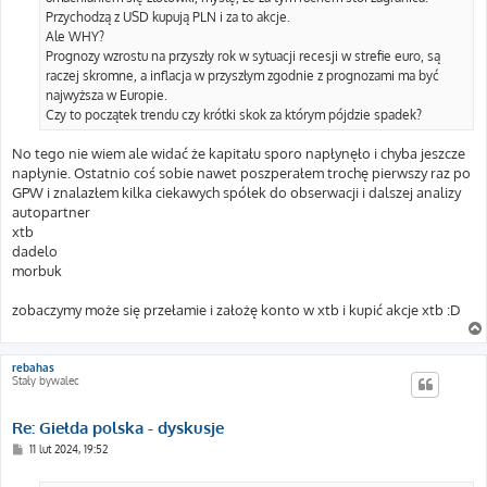
Przychodzą z USD kupują PLN i za to akcje.
Ale WHY?
Prognozy wzrostu na przyszły rok w sytuacji recesji w strefie euro, są
raczej skromne, a inflacja w przyszłym zgodnie z prognozami ma być
najwyższa w Europie.
Czy to początek trendu czy krótki skok za którym pójdzie spadek?
No tego nie wiem ale widać że kapitału sporo napłynęło i chyba jeszcze
napłynie. Ostatnio coś sobie nawet poszperałem trochę pierwszy raz po
GPW i znalazłem kilka ciekawych spółek do obserwacji i dalszej analizy
autopartner
xtb
dadelo
morbuk
zobaczymy może się przełamie i założę konto w xtb i kupić akcje xtb :D
rebahas
Stały bywalec
Re: Giełda polska - dyskusje
P
11 lut 2024, 19:52
o
s