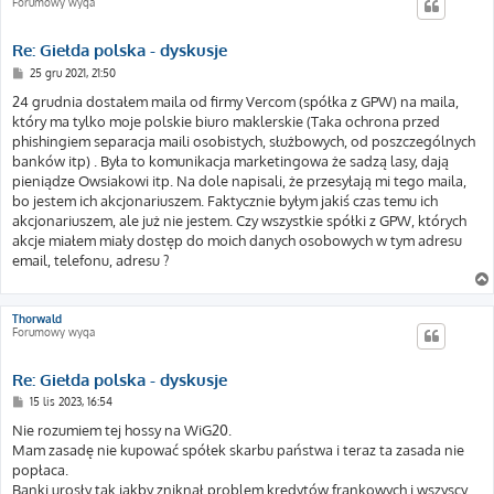
Forumowy wyga
Re: Giełda polska - dyskusje
P
25 gru 2021, 21:50
o
s
24 grudnia dostałem maila od firmy Vercom (spółka z GPW) na maila,
t
który ma tylko moje polskie biuro maklerskie (Taka ochrona przed
phishingiem separacja maili osobistych, służbowych, od poszczególnych
banków itp) . Była to komunikacja marketingowa że sadzą lasy, dają
pieniądze Owsiakowi itp. Na dole napisali, że przesyłają mi tego maila,
bo jestem ich akcjonariuszem. Faktycznie byłym jakiś czas temu ich
akcjonariuszem, ale już nie jestem. Czy wszystkie spółki z GPW, których
akcje miałem miały dostęp do moich danych osobowych w tym adresu
email, telefonu, adresu ?
Thorwald
Forumowy wyga
Re: Giełda polska - dyskusje
P
15 lis 2023, 16:54
o
s
Nie rozumiem tej hossy na WiG20.
t
Mam zasadę nie kupować spółek skarbu państwa i teraz ta zasada nie
popłaca.
Banki urosły tak jakby zniknął problem kredytów frankowych i wszyscy