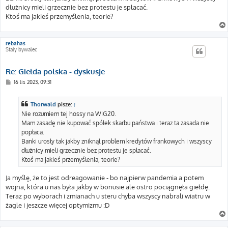
dłużnicy mieli grzecznie bez protestu je spłacać.
Ktoś ma jakieś przemyślenia, teorie?
rebahas
Stały bywalec
Re: Giełda polska - dyskusje
P
16 lis 2023, 09:31
o
s
t
Thorwald
pisze:
↑
Nie rozumiem tej hossy na WiG20.
Mam zasadę nie kupować spółek skarbu państwa i teraz ta zasada nie
popłaca.
Banki urosły tak jakby zniknął problem kredytów frankowych i wszyscy
dłużnicy mieli grzecznie bez protestu je spłacać.
Ktoś ma jakieś przemyślenia, teorie?
Ja myślę, że to jest odreagowanie - bo najpierw pandemia a potem
wojna, która u nas była jakby w bonusie ale ostro pociągnęła giełdę.
Teraz po wyborach i zmianach u steru chyba wszyscy nabrali wiatru w
żagle i jeszcze więcej optymizmu :D