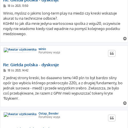
P
18 lis 2021, 13:50
o
s
Winio, myslisz o jakims long-term play na miedzi czy kreski wskazuje
t
akurat tu na techniczne odbicie?.
KGHM to jak dla mnie jedyna wartoscowa spolka z wigu20, oczywiscie
nigdy nie wiadomo kiedy rzad wpadnie na pomysl kolejnego podatku
miedziowego.
winio
Forumowy wyga
Re: Giełda polska - dyskusje
P
18 lis 2021, 14:42
o
s
Z jednej strony kreski, bo daaawno temu 140 pln to był bardzo silny
t
opór (po wybiciu którego przekroczyło 220), a z drugiej fundamenty, bo
jednak surowce - miedź i przede wszystkim srebro. Zwłaszcza, że było
coś przebąkiwane, że razem z GPW mieli wypuszczać tokeny kryte
'fizykiem'.
Ostap_Bender
Forumowy wyga