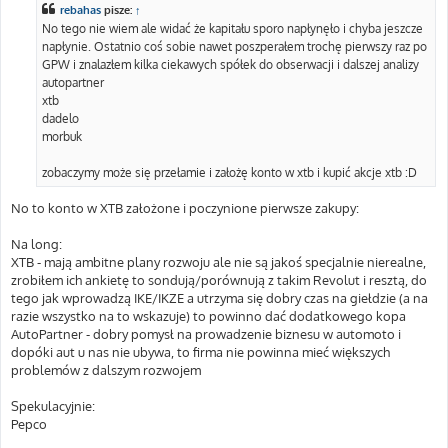
t
rebahas
pisze:
↑
No tego nie wiem ale widać że kapitału sporo napłynęło i chyba jeszcze
napłynie. Ostatnio coś sobie nawet poszperałem trochę pierwszy raz po
GPW i znalazłem kilka ciekawych spółek do obserwacji i dalszej analizy
autopartner
xtb
dadelo
morbuk
zobaczymy może się przełamie i założę konto w xtb i kupić akcje xtb :D
No to konto w XTB założone i poczynione pierwsze zakupy:
Na long:
XTB - mają ambitne plany rozwoju ale nie są jakoś specjalnie nierealne,
zrobiłem ich ankietę to sondują/porównują z takim Revolut i resztą, do
tego jak wprowadzą IKE/IKZE a utrzyma się dobry czas na giełdzie (a na
razie wszystko na to wskazuje) to powinno dać dodatkowego kopa
AutoPartner - dobry pomysł na prowadzenie biznesu w automoto i
dopóki aut u nas nie ubywa, to firma nie powinna mieć większych
problemów z dalszym rozwojem
Spekulacyjnie:
Pepco