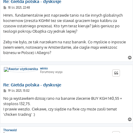
Re: Giełda polska - dyskusje
P
18 lis 2021, 22:48
o
s
Hmm.. fundamentalnie jest naprawde tanio na tle innych globalnych
t
kocnernow (zreszta KGHM tez sie stawal graczem tego kalibru za
czasow ostatniego prezesa). Kto tym teraz kieruje? Jakis geniusz po
teologii pokroju Obajtka czy jednak lepiej?
Zeby nie bylo, ze tak narzekam na nasz bananik. Co myslicie o inposcie
(wiem wiem, notowany w Amsterdamie, ale ciagle maja wiekszosc
biznesu w Polsce) i Allegro?
winio
Forumowy wyga
Re: Giełda polska - dyskusje
P
19 lis 2021, 15:02
o
s
No ja wystawiłem dzisiaj rano na bananie zlecenie BUY KGH 140,55 +
t
stoploss 132,75.
I prawie weszło. Ciekawe, czy siądzie na fixie czy może zasili temat
'chicken trading' :)
Thorwald