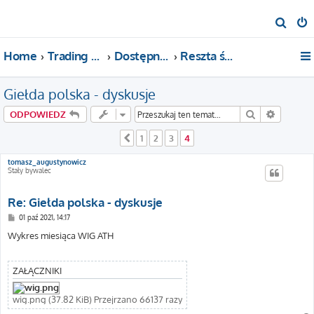
S
z
Home
Trading For a Living
Dostępne kategorie
Reszta świata
u
k
Giełda polska - dyskusje
a
j
Szukaj
Wyszuki
ODPOWIEDZ
1
2
3
4
Poprzednia
tomasz_augustynowicz
Stały bywalec
Re: Giełda polska - dyskusje
P
01 paź 2021, 14:17
o
s
Wykres miesiąca WIG ATH
t
ZAŁĄCZNIKI
wig.png (37.82 KiB) Przejrzano 66137 razy