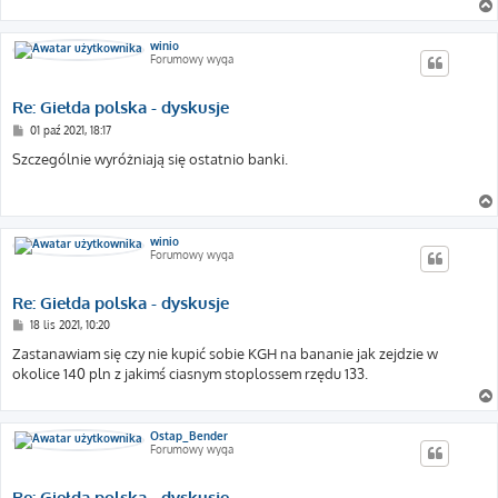
winio
Forumowy wyga
Re: Giełda polska - dyskusje
P
01 paź 2021, 18:17
o
s
Szczególnie wyróżniają się ostatnio banki.
t
winio
Forumowy wyga
Re: Giełda polska - dyskusje
P
18 lis 2021, 10:20
o
s
Zastanawiam się czy nie kupić sobie KGH na bananie jak zejdzie w
t
okolice 140 pln z jakimś ciasnym stoplossem rzędu 133.
Ostap_Bender
Forumowy wyga
Re: Giełda polska - dyskusje