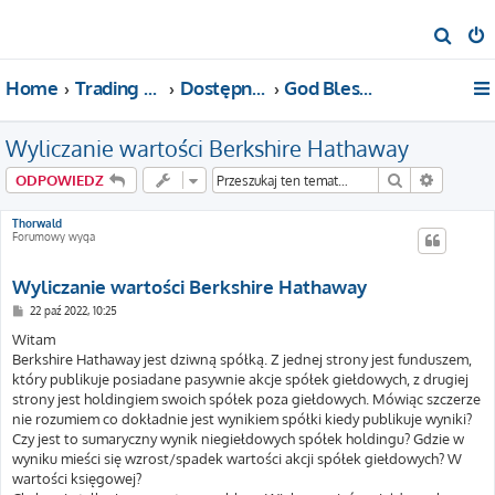
S
z
Home
Trading For a Living
Dostępne kategorie
God Bless America!
u
k
Wyliczanie wartości Berkshire Hathaway
a
j
Szukaj
Wyszuki
ODPOWIEDZ
Thorwald
Forumowy wyga
Wyliczanie wartości Berkshire Hathaway
P
22 paź 2022, 10:25
o
s
Witam
t
Berkshire Hathaway jest dziwną spółką. Z jednej strony jest funduszem,
który publikuje posiadane pasywnie akcje spółek giełdowych, z drugiej
strony jest holdingiem swoich spółek poza giełdowych. Mówiąc szczerze
nie rozumiem co dokładnie jest wynikiem spółki kiedy publikuje wyniki?
Czy jest to sumaryczny wynik niegiełdowych spółek holdingu? Gdzie w
wyniku mieści się wzrost/spadek wartości akcji spółek giełdowych? W
wartości księgowej?