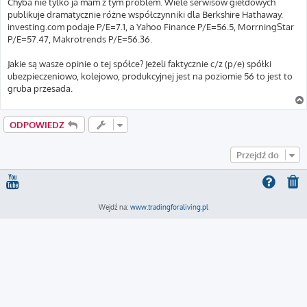
Chyba nie tylko ja mam z tym problem. Wiele serwisów giełdowych
publikuje dramatycznie różne współczynniki dla Berkshire Hathaway.
investing.com podaje P/E=7.1, a Yahoo Finance P/E=56.5, MorrningStar
P/E=57.47, Makrotrends P/E=56.36.
Jakie są wasze opinie o tej spółce? Jeżeli faktycznie c/z (p/e) spółki
ubezpieczeniowo, kolejowo, produkcyjnej jest na poziomie 56 to jest to
gruba przesada.
ODPOWIEDZ
Przejdź do
Wejdź na:
www.tradingforaliving.pl