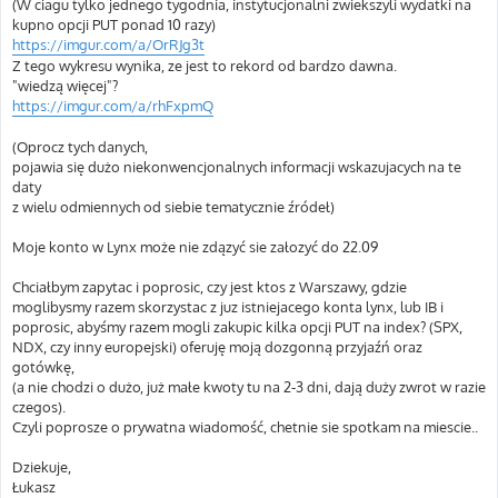
(W ciagu tylko jednego tygodnia, instytucjonalni zwiekszyli wydatki na
kupno opcji PUT ponad 10 razy)
https://imgur.com/a/OrRJg3t
Z tego wykresu wynika, ze jest to rekord od bardzo dawna.
"wiedzą więcej"?
https://imgur.com/a/rhFxpmQ
(Oprocz tych danych,
pojawia się dużo niekonwencjonalnych informacji wskazujacych na te
daty
z wielu odmiennych od siebie tematycznie źródeł)
Moje konto w Lynx może nie zdązyć sie załozyć do 22.09
Chciałbym zapytac i poprosic, czy jest ktos z Warszawy, gdzie
moglibysmy razem skorzystac z juz istniejacego konta lynx, lub IB i
poprosic, abyśmy razem mogli zakupic kilka opcji PUT na index? (SPX,
NDX, czy inny europejski) oferuję moją dozgonną przyjaźń oraz
gotówkę,
(a nie chodzi o dużo, już małe kwoty tu na 2-3 dni, dają duży zwrot w razie
czegos).
Czyli poprosze o prywatna wiadomość, chetnie sie spotkam na miescie..
Dziekuje,
Łukasz