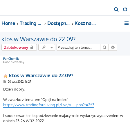
S
z
Home
Trading For a Living
Dostępne kategorie
Kosz na zużyte tematy
u
k
ktos w Warszawie do 22.09?
a
j
Szukaj
Wyszuki
Zablokowany
PanChomik
Gość niedzielny
ktos w Warszawie do 22.09?
P
20 wrz 2022, 16:27
o
s
Dzien dobry,
t
W zwiazku z tematem "Opcji na index"
https://www.tradingforaliving.pl/live/v ... .php?t=253
i spodziewanie niespodziewanie majacym sie wydarzyc wydarzeniem w
dniach 23-26 WRZ 2022.