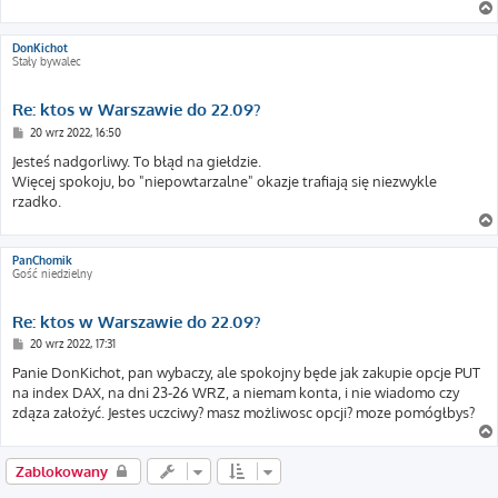
DonKichot
Stały bywalec
Re: ktos w Warszawie do 22.09?
P
20 wrz 2022, 16:50
o
s
Jesteś nadgorliwy. To błąd na giełdzie.
t
Więcej spokoju, bo "niepowtarzalne" okazje trafiają się niezwykle
rzadko.
PanChomik
Gość niedzielny
Re: ktos w Warszawie do 22.09?
P
20 wrz 2022, 17:31
o
s
Panie DonKichot, pan wybaczy, ale spokojny będe jak zakupie opcje PUT
t
na index DAX, na dni 23-26 WRZ, a niemam konta, i nie wiadomo czy
zdąza założyć. Jestes uczciwy? masz możliwosc opcji? moze pomógłbys?
Zablokowany