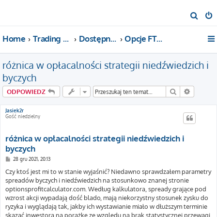
S
z
Home
Trading For a Living
Dostępne kategorie
Opcje FTW!
u
k
różnica w opłacalności strategii niedźwiedzich i
a
j
byczych
Szukaj
Wyszuki
ODPOWIEDZ
Jasiek2r
Gość niedzielny
różnica w opłacalności strategii niedźwiedzich i
byczych
P
28 gru 2021, 20:13
o
s
Czy ktoś jest mi to w stanie wyjaśnić? Niedawno sprawdzałem parametry
t
spreadów byczych i niedźwiedzich na stosunkowo znanej stronie
optionsprofitcalculator.com. Według kalkulatora, spready grające pod
wzrost akcji wypadają dość blado, mają niekorzystny stosunek zysku do
ryzyka i wyglądają tak, jakby ich wystawianie miało w dłuższym terminie
skazać inwestora na porażkę ze względu na brak statystycznej przewagi.