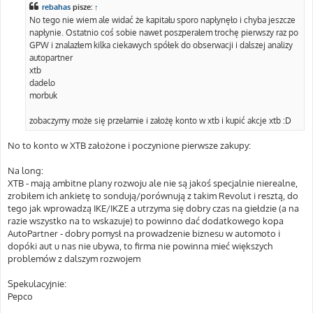
t
rebahas
pisze:
↑
No tego nie wiem ale widać że kapitału sporo napłynęło i chyba jeszcze
napłynie. Ostatnio coś sobie nawet poszperałem trochę pierwszy raz po
GPW i znalazłem kilka ciekawych spółek do obserwacji i dalszej analizy
autopartner
xtb
dadelo
morbuk
zobaczymy może się przełamie i założę konto w xtb i kupić akcje xtb :D
No to konto w XTB założone i poczynione pierwsze zakupy:
Na long:
XTB - mają ambitne plany rozwoju ale nie są jakoś specjalnie nierealne,
zrobiłem ich ankietę to sondują/porównują z takim Revolut i resztą, do
tego jak wprowadzą IKE/IKZE a utrzyma się dobry czas na giełdzie (a na
razie wszystko na to wskazuje) to powinno dać dodatkowego kopa
AutoPartner - dobry pomysł na prowadzenie biznesu w automoto i
dopóki aut u nas nie ubywa, to firma nie powinna mieć większych
problemów z dalszym rozwojem
Spekulacyjnie:
Pepco