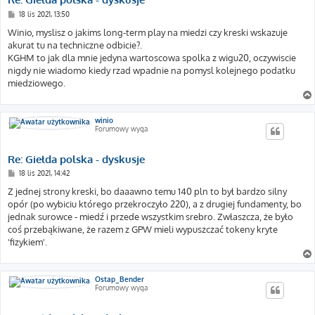
P
18 lis 2021, 13:50
o
s
Winio, myslisz o jakims long-term play na miedzi czy kreski wskazuje
t
akurat tu na techniczne odbicie?.
KGHM to jak dla mnie jedyna wartoscowa spolka z wigu20, oczywiscie
nigdy nie wiadomo kiedy rzad wpadnie na pomysl kolejnego podatku
miedziowego.
winio
Forumowy wyga
Re: Giełda polska - dyskusje
P
18 lis 2021, 14:42
o
s
Z jednej strony kreski, bo daaawno temu 140 pln to był bardzo silny
t
opór (po wybiciu którego przekroczyło 220), a z drugiej fundamenty, bo
jednak surowce - miedź i przede wszystkim srebro. Zwłaszcza, że było
coś przebąkiwane, że razem z GPW mieli wypuszczać tokeny kryte
'fizykiem'.
Ostap_Bender
Forumowy wyga