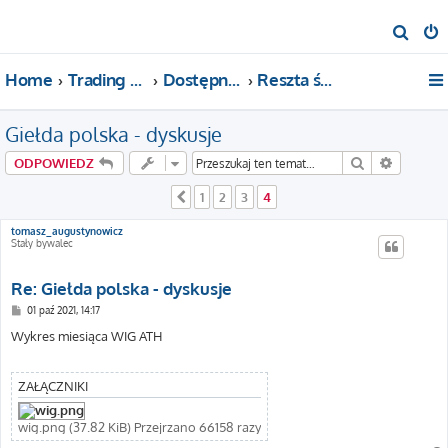
S
z
Home
Trading For a Living
Dostępne kategorie
Reszta świata
u
k
Giełda polska - dyskusje
a
j
Szukaj
Wyszuki
ODPOWIEDZ
1
2
3
4
Poprzednia
tomasz_augustynowicz
Stały bywalec
Re: Giełda polska - dyskusje
P
01 paź 2021, 14:17
o
s
Wykres miesiąca WIG ATH
t
ZAŁĄCZNIKI
wig.png (37.82 KiB) Przejrzano 66158 razy