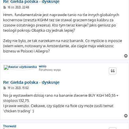
Re: Giełda polska - dyskusje
P
18 lis 2021, 22:48
o
s
Hmm.. fundamentalnie jest naprawde tanio na tle innych globalnych
t
kocnernow (zreszta KGHM tez sie stawal graczem tego kalibru za
czasow ostatniego prezesa). Kto tym teraz kieruje? Jakis geniusz po
teologii pokroju Obajtka czy jednak lepiej?
Zeby nie bylo, ze tak narzekam na nasz bananik. Co myslicie o inposcie
(wiem wiem, notowany w Amsterdamie, ale ciagle maja wiekszosc
biznesu w Polsce) i Allegro?
winio
Forumowy wyga
Re: Giełda polska - dyskusje
P
19 lis 2021, 15:02
o
s
No ja wystawiłem dzisiaj rano na bananie zlecenie BUY KGH 140,55 +
t
stoploss 132,75.
I prawie weszło. Ciekawe, czy siądzie na fixie czy może zasili temat
'chicken trading' :)
Thorwald