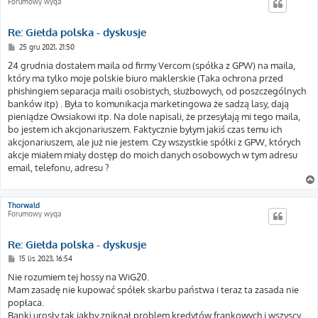
Forumowy wyga
Re: Giełda polska - dyskusje
P
25 gru 2021, 21:50
o
s
24 grudnia dostałem maila od firmy Vercom (spółka z GPW) na maila,
t
który ma tylko moje polskie biuro maklerskie (Taka ochrona przed
phishingiem separacja maili osobistych, służbowych, od poszczególnych
banków itp) . Była to komunikacja marketingowa że sadzą lasy, dają
pieniądze Owsiakowi itp. Na dole napisali, że przesyłają mi tego maila,
bo jestem ich akcjonariuszem. Faktycznie byłym jakiś czas temu ich
akcjonariuszem, ale już nie jestem. Czy wszystkie spółki z GPW, których
akcje miałem miały dostęp do moich danych osobowych w tym adresu
email, telefonu, adresu ?
Thorwald
Forumowy wyga
Re: Giełda polska - dyskusje
P
15 lis 2023, 16:54
o
s
Nie rozumiem tej hossy na WiG20.
t
Mam zasadę nie kupować spółek skarbu państwa i teraz ta zasada nie
popłaca.
Banki urosły tak jakby zniknął problem kredytów frankowych i wszyscy