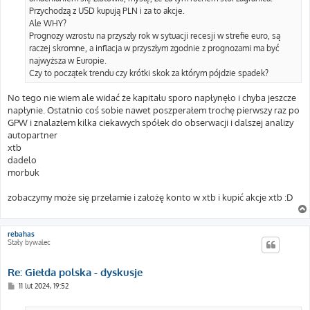
Przychodzą z USD kupują PLN i za to akcje.
Ale WHY?
Prognozy wzrostu na przyszły rok w sytuacji recesji w strefie euro, są
raczej skromne, a inflacja w przyszłym zgodnie z prognozami ma być
najwyższa w Europie.
Czy to początek trendu czy krótki skok za którym pójdzie spadek?
No tego nie wiem ale widać że kapitału sporo napłynęło i chyba jeszcze
napłynie. Ostatnio coś sobie nawet poszperałem trochę pierwszy raz po
GPW i znalazłem kilka ciekawych spółek do obserwacji i dalszej analizy
autopartner
xtb
dadelo
morbuk
zobaczymy może się przełamie i założę konto w xtb i kupić akcje xtb :D
rebahas
Stały bywalec
Re: Giełda polska - dyskusje
P
11 lut 2024, 19:52
o
s