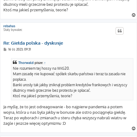
dłużnicy mieli grzecznie bez protestu je spłacać.
Ktoś ma jakieś przemyślenia, teorie?
rebahas
Stały bywalec
Re: Giełda polska - dyskusje
P
16 lis 2023, 09:31
o
s
t
Thorwald
pisze:
↑
Nie rozumiem tej hossy na WiG20.
Mam zasadę nie kupować spółek skarbu państwa i teraz ta zasada nie
popłaca.
Banki urosły tak jakby zniknął problem kredytów frankowych i wszyscy
dłużnicy mieli grzecznie bez protestu je spłacać.
Ktoś ma jakieś przemyślenia, teorie?
Ja myślę, że to jest odreagowanie - bo najpierw pandemia a potem
wojna, która u nas była jakby w bonusie ale ostro pociągnęła giełdę.
Teraz po wyborach i zmianach u steru chyba wszyscy nabrali wiatru w
żagle i jeszcze więcej optymizmu :D