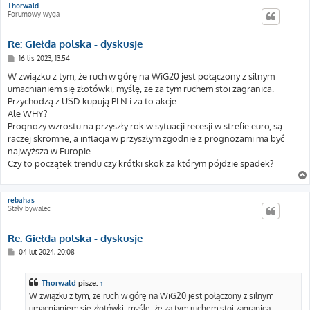
Thorwald
Forumowy wyga
Re: Giełda polska - dyskusje
P
16 lis 2023, 13:54
o
s
W związku z tym, że ruch w górę na WiG20 jest połączony z silnym
t
umacnianiem się złotówki, myślę, że za tym ruchem stoi zagranica.
Przychodzą z USD kupują PLN i za to akcje.
Ale WHY?
Prognozy wzrostu na przyszły rok w sytuacji recesji w strefie euro, są
raczej skromne, a inflacja w przyszłym zgodnie z prognozami ma być
najwyższa w Europie.
Czy to początek trendu czy krótki skok za którym pójdzie spadek?
rebahas
Stały bywalec
Re: Giełda polska - dyskusje
P
04 lut 2024, 20:08
o
s
t
Thorwald
pisze:
↑
W związku z tym, że ruch w górę na WiG20 jest połączony z silnym
umacnianiem się złotówki, myślę, że za tym ruchem stoi zagranica.