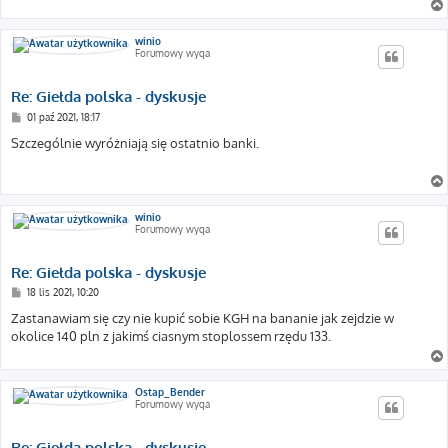
winio
Forumowy wyga
Re: Giełda polska - dyskusje
P
01 paź 2021, 18:17
o
s
Szczególnie wyróżniają się ostatnio banki.
t
winio
Forumowy wyga
Re: Giełda polska - dyskusje
P
18 lis 2021, 10:20
o
s
Zastanawiam się czy nie kupić sobie KGH na bananie jak zejdzie w
t
okolice 140 pln z jakimś ciasnym stoplossem rzędu 133.
Ostap_Bender
Forumowy wyga
Re: Giełda polska - dyskusje