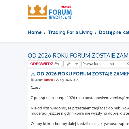
Home
Trading For a Living
Dostępne ka
OD 2026 ROKU FORUM ZOSTAJE ZAM
ODPOWIEDZ
OD 2026 ROKU FORUM ZOSTAJE ZAMK
P
autor:
Tomek
»
29 sty 2026, 13:12
o
s
Cześć!
t
Z początkiem lutego 2026 roku postanowiłem zamknąć mo
Nie od dziś wiadomo, że przestałem zaglądać do publikow
moderacji jeszcze nigdy nikomu nie wyszły na dobre, dlateg
Osoby, które chciałby dalej śledzić moją aktywność, zapra