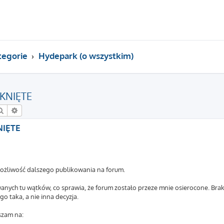
tegorie
Hydepark (o wszystkim)
KNIĘTE
Szukaj
Wyszukiwanie zaawansowane
NIĘTE
żliwość dalszego publikowania na forum.
anych tu wątków, co sprawia, że forum zostało przeze mnie osierocone. Brak
o taka, a nie inna decyzja.
szam na: