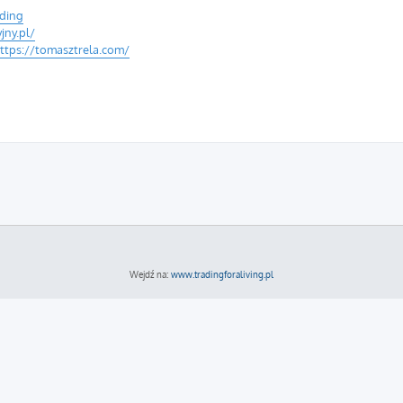
ding
jny.pl/
ttps://tomasztrela.com/
Wejdź na:
www.tradingforaliving.pl