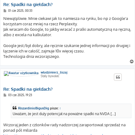
Re: Spadki na giełdach?
P
01 cze 2025, 00:33
o
s
Niewątpliwie. Mnie ciekawi jak to namiesza na rynku, bo np z Google'a
t
korzystam coraz mniej na rzecz Perplexity.
Jak wracam do Google, to jakby wracać z pralki automatyczną na ręczną,
albo z excela na kalkulator.
Google jest/był dobry, ale ręcznie szukanie jednej informacji po drugiej i
łączenie ich w całość, zajmuje 10x więcej czasu.
Technologia dnia wczorajszego.
wlodzimierz_liszaj
Stały bywalec
Re: Spadki na giełdach?
P
03 cze 2025, 19:23
o
s
t
RiszardinioBigusDig
pisze:
↑
Uważam, że jest duży potencjał na poważne spadki na NVDA [...]
Wczoraj jeden z członków rady nadzorczej zaraportował sprzedaż na
ponad pół miliarda