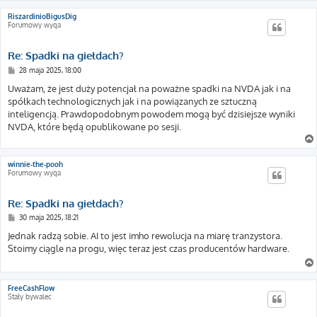
RiszardinioBigusDig
Forumowy wyga
Re: Spadki na giełdach?
P
28 maja 2025, 18:00
o
s
Uważam, że jest duży potencjał na poważne spadki na NVDA jak i na
t
spółkach technologicznych jak i na powiązanych ze sztuczną
inteligencją. Prawdopodobnym powodem mogą być dzisiejsze wyniki
NVDA, które będą opublikowane po sesji.
winnie-the-pooh
Forumowy wyga
Re: Spadki na giełdach?
P
30 maja 2025, 18:21
o
s
Jednak radzą sobie. AI to jest imho rewolucja na miarę tranzystora.
t
Stoimy ciągle na progu, więc teraz jest czas producentów hardware.
FreeCashFlow
Stały bywalec