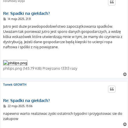
Forumowy wyga
Re: Spadki na giełdach?
P
14 maja 2025, 21:31
o
s
Jutro jest duże prawdopodobieństwo zapoczątkowania spadków.
t
Uważam tak ponieważ jutro jest sporo danych gospodarczych, a widzę
kilka wskazówek które utwierdzają mnie w tym, że mamy do czynienia z
dystrybucją. Jeżeli dane gospodarcze będą kiepski to ucierpi ropa
naftowa i spółki z nią powiązane.
philips.png (145.79 KiB) Przejrzano 13313 razy
Tomek GROWTH
Re: Spadki na giełdach?
P
22 maja 2025, 15:06
o
s
napewno warto realiziwac zyski ostatnich tygodni i przygotowac sie do
t
zakupow