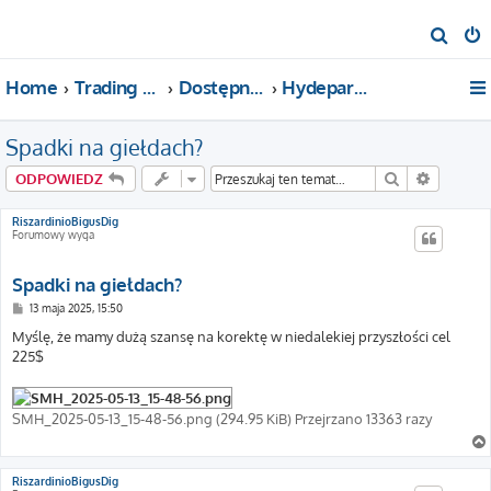
S
z
Home
Trading For a Living
Dostępne kategorie
Hydepark (o wszystkim)
u
k
Spadki na giełdach?
a
j
Szukaj
Wyszuki
ODPOWIEDZ
RiszardinioBigusDig
Forumowy wyga
Spadki na giełdach?
P
13 maja 2025, 15:50
o
s
Myślę, że mamy dużą szansę na korektę w niedalekiej przyszłości cel
t
225$
SMH_2025-05-13_15-48-56.png (294.95 KiB) Przejrzano 13363 razy
RiszardinioBigusDig