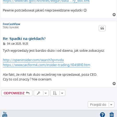
https://www.sec.gov/Archives/edgar/data ... ry_doc.xml
Pewnie potrzebował jakieś nieprzewidziane wydatki 😉
FreeCashFlow
Stały bywalec
Re: Spadki na giełdach?
P
04 cze 2025, 18:25
o
s
Tych wyprzedaży jest bardzo dużo i od dawna, jak sobie zobaczysz:
t
http://openinsider.com/search?q=nvda
https://www.secform4.com/insider-trading/1045810.htm
Ale fakt, że nikt tak dużo wcześniej nie sprzedawał, poza CEO.
Czy to coś znaczy ? Nie oceniam.
ODPOWIEDZ
Przejdź do