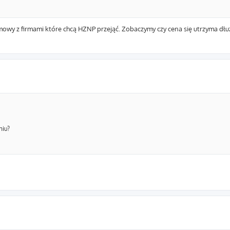
mowy z firmami które chcą HZNP przejąć. Zobaczymy czy cena się utrzyma dłuż
niu?