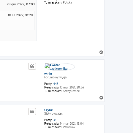
Tu mieszkam:
Polska
28 gru 2022, 07:03
01 lis 2022, 10:28
N
a
g
ó
r
winio
ę
Forumowy wyga
Posty:
443
Rejestracja:
13 mar 2021, 20:56
Tu mieszkam:
Szczęśliwice
N
a
g
CzyDe
ó
Stały bywalec
r
ę
Posty:
33
Rejestracja:
14 mar 2021, 18:04
Tu mieszkam:
Wrocław