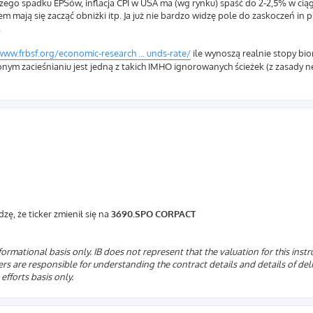
ego spadku EPSów, inflacja CPI w USA ma (wg rynku) spaść do 2-2,5% w ciąg
 mają się zacząć obniżki itp. Ja już nie bardzo widzę pole do zaskoczeń in pl
.
www.frbsf.org/economic-research ... unds-rate/
ile wynoszą realnie stopy bi
onym zacieśnianiu jest jedną z takich IMHO ignorowanych ścieżek (z zasady 
zę, że ticker zmienił się na
3690.SPO CORPACT
rmational basis only. IB does not represent that the valuation for this instr
ers are responsible for understanding the contract details and details of de
efforts basis only.