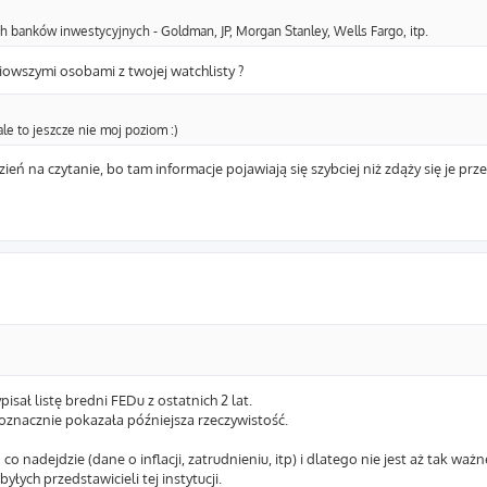
h banków inwestycyjnych - Goldman, JP, Morgan Stanley, Wells Fargo, itp.
owszymi osobami z twojej watchlisty ?
le to jeszcze nie moj poziom :)
eń na czytanie, bo tam informacje pojawiają się szybciej niż zdąży się je prze
isał listę bredni FEDu z ostatnich 2 lat.
dnoznacznie pokazała późniejsza rzeczywistość.
co nadejdzie (dane o inflacji, zatrudnieniu, itp) i dlatego nie jest aż tak waż
yłych przedstawicieli tej instytucji.