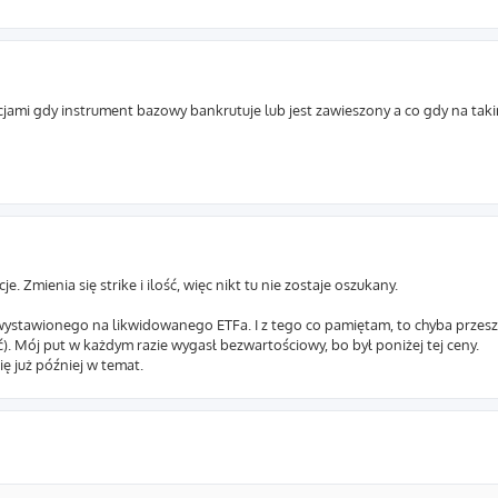
cjami gdy instrument bazowy bankrutuje lub jest zawieszony a co gdy na tak
. Zmienia się strike i ilość, więc nikt tu nie zostaje oszukany.
 wystawionego na likwidowanego ETFa. I z tego co pamiętam, to chyba przeszł
. Mój put w każdym razie wygasł bezwartościowy, bo był poniżej tej ceny.
ę już później w temat.