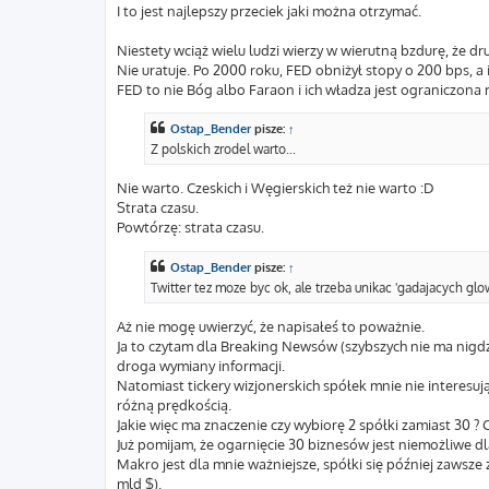
I to jest najlepszy przeciek jaki można otrzymać.
Niestety wciąż wielu ludzi wierzy w wierutną bzdurę, że 
Nie uratuje. Po 2000 roku, FED obniżył stopy o 200 bps, a
FED to nie Bóg albo Faraon i ich władza jest ograniczona r
Ostap_Bender
pisze:
↑
Z polskich zrodel warto...
Nie warto. Czeskich i Węgierskich też nie warto :D
Strata czasu.
Powtórzę: strata czasu.
Ostap_Bender
pisze:
↑
Twitter tez moze byc ok, ale trzeba unikac 'gadajacych glo
Aż nie mogę uwierzyć, że napisałeś to poważnie.
Ja to czytam dla Breaking Newsów (szybszych nie ma nigdzi
droga wymiany informacji.
Natomiast tickery wizjonerskich spółek mnie nie interesują, 
różną prędkością.
Jakie więc ma znaczenie czy wybiorę 2 spółki zamiast 30 ?
Już pomijam, że ogarnięcie 30 biznesów jest niemożliwe dla
Makro jest dla mnie ważniejsze, spółki się później zawsze z
mld $).