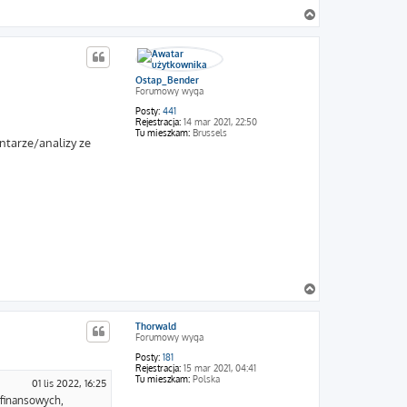
N
a
g
ó
r
Ostap_Bender
ę
Forumowy wyga
Posty:
441
Rejestracja:
14 mar 2021, 22:50
Tu mieszkam:
Brussels
ntarze/analizy ze
N
a
g
Thorwald
ó
Forumowy wyga
r
ę
Posty:
181
Rejestracja:
15 mar 2021, 04:41
Tu mieszkam:
Polska
01 lis 2022, 16:25
w finansowych,