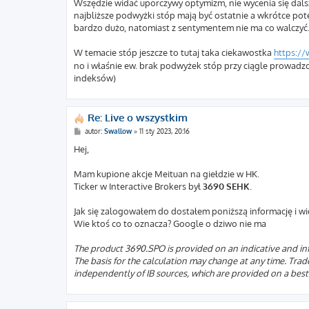
Wszędzie widać uporczywy optymizm, nie wycenia się dalsz
najbliższe podwyżki stóp mają być ostatnie a wkrótce potem
bardzo dużo, natomiast z sentymentem nie ma co walczyć
W temacie stóp jeszcze to tutaj taka ciekawostka
https://
no i właśnie ew. brak podwyżek stóp przy ciągle prowadz
indeksów)
Re: Live o wszystkim
P
autor:
Swallow
»
11 sty 2023, 20:16
o
s
Hej,
t
Mam kupione akcje Meituan na giełdzie w HK.
Ticker w Interactive Brokers był
3690 SEHK
.
Jak się zalogowałem do dostałem poniższą informację i wid
Wie ktoś co to oznacza? Google o dziwo nie ma
The product 3690.SPO is provided on an indicative and info
The basis for the calculation may change at any time. Trad
independently of IB sources, which are provided on a best 