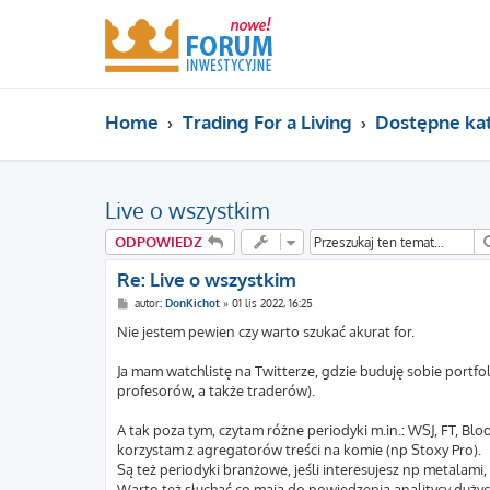
Home
Trading For a Living
Dostępne ka
Live o wszystkim
ODPOWIEDZ
Re: Live o wszystkim
P
autor:
DonKichot
»
01 lis 2022, 16:25
o
s
Nie jestem pewien czy warto szukać akurat for.
t
Ja mam watchlistę na Twitterze, gdzie buduję sobie portfol
profesorów, a także traderów).
A tak poza tym, czytam różne periodyki m.in.: WSJ, FT, B
korzystam z agregatorów treści na komie (np Stoxy Pro).
Są też periodyki branżowe, jeśli interesujesz np metalami, 
Warto też słuchać co mają do powiedzenia analitycy dużyc