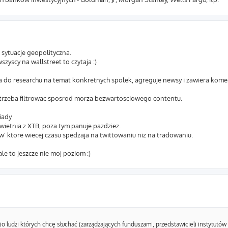
 sytuacje geopolityczna.
zyscy na wallstreet to czytaja :)
 do researchu na temat konkretnych spolek, agreguje newsy i zawiera kome
e trzeba filtrowac sposrod morza bezwartosciowego contentu.
iady
ietnia z XTB, poza tym panuje pazdziez.
ow' ktore wiecej czasu spedzaja na twittowaniu niz na tradowaniu.
e to jeszcze nie moj poziom :)
io ludzi których chcę słuchać (zarządzających funduszami, przedstawicieli instytutó