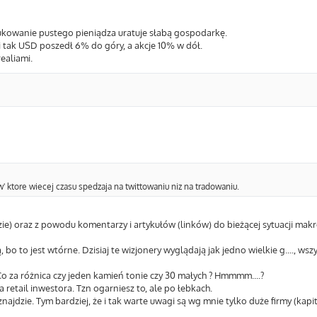
drukowanie pustego pieniądza uratuje słabą gospodarkę.
 i tak USD poszedł 6% do góry, a akcje 10% w dół.
ealiami.
w' ktore wiecej czasu spedzaja na twittowaniu niz na tradowaniu.
e) oraz z powodu komentarzy i artykułów (linków) do bieżącej sytuacji makro
bo to jest wtórne. Dzisiaj te wizjonery wyglądają jak jedno wielkie g...., wszys
 Co za różnica czy jeden kamień tonie czy 30 małych ? Hmmmm....?
 retail inwestora. Tzn ogarniesz to, ale po łebkach.
najdzie. Tym bardziej, że i tak warte uwagi są wg mnie tylko duże firmy (kapi