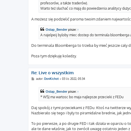
profesorów, a także traderów).
Warto też słuchać co mają do powiedzenia analitycy dużyc
A możesz się podzielić paroma twoim zdaniem najwartości
Ostap_Bender
pisze:
↑
A najelpeij byloby miec dostep do terminala bloomberga a
Do terminala Bloomberga to trzeba by mieć jeszcze cały dzi
Poza tym dziękuję koledzy.
Re: Live o wszystkim
P
autor:
DonKichot
»
03 lis 2022, 05:34
o
s
t
Ostap_Bender
pisze:
↑
* WSJ ma wartosc bo maja najlepsze przecieki z FEDu
Daj spokój z tymi przeciekami z FEDu. Ktoś na twitterze wyp
Nazbierało się tego i były to piramidalne brednie, jak je
To po pierwsze, a po drugie FED i tak działa w oparciu o to 
ale te dane właśnie, jak to zwrócił uwagę ostatnio jeden z b