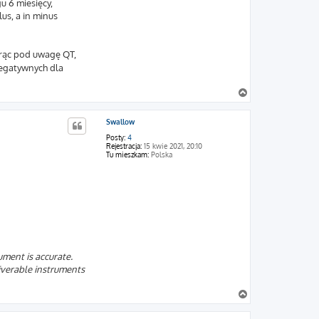
u 6 miesięcy,
us, a in minus
orąc pod uwagę QT,
negatywnych dla
N
a
g
Swallow
ó
r
Posty:
4
ę
Rejestracja:
15 kwie 2021, 20:10
Tu mieszkam:
Polska
ument is accurate.
liverable instruments
N
a
g