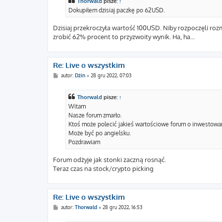
Thorwald
pisze:
↑
Dokupiłem dzisiaj paczkę po 62USD.
Dzisiaj przekroczyła wartość 100USD. Niby rozpoczęli roz
zrobić 62% procent to przyzwoity wynik. Ha, ha...
Re: Live o wszystkim
P
autor:
Dżin
»
28 gru 2022, 07:03
o
s
t
Thorwald
pisze:
↑
Witam
Nasze forum zmarło.
Ktoś może polecić jakieś wartościowe forum o inwestowa
Może być po angielsku.
Pozdrawiam
Forum odżyje jak stonki zaczną rosnąć.
Teraz czas na stock/crypto picking
Re: Live o wszystkim
P
autor:
Thorwald
»
28 gru 2022, 16:53
o
s