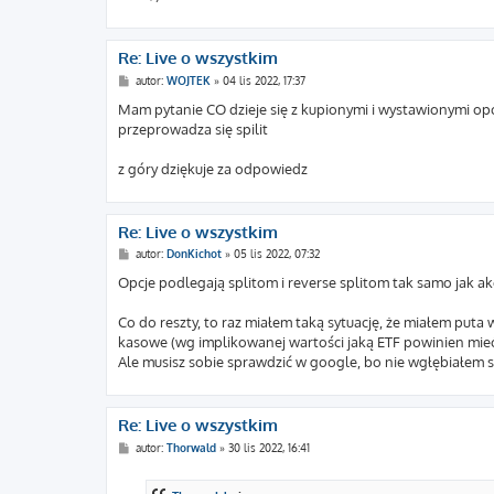
Re: Live o wszystkim
P
autor:
WOJTEK
»
04 lis 2022, 17:37
o
s
Mam pytanie CO dzieje się z kupionymi i wystawionymi op
t
przeprowadza się spilit
z góry dziękuje za odpowiedz
Re: Live o wszystkim
P
autor:
DonKichot
»
05 lis 2022, 07:32
o
s
Opcje podlegają splitom i reverse splitom tak samo jak akcje
t
Co do reszty, to raz miałem taką sytuację, że miałem puta
kasowe (wg implikowanej wartości jaką ETF powinien mieć)
Ale musisz sobie sprawdzić w google, bo nie wgłębiałem si
Re: Live o wszystkim
P
autor:
Thorwald
»
30 lis 2022, 16:41
o
s
t