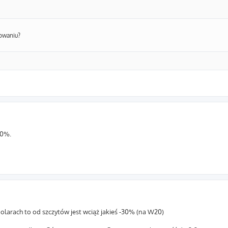
towaniu?
50%.
olarach to od szczytów jest wciąż jakieś -30% (na W20)