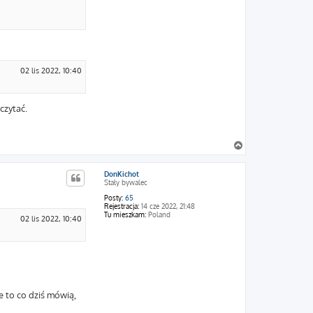
02 lis 2022, 10:40
czytać.
N
a
g
DonKichot
ó
Stały bywalec
r
ę
Posty:
65
Rejestracja:
14 cze 2022, 21:48
Tu mieszkam:
Poland
02 lis 2022, 10:40
ne to co dziś mówią,