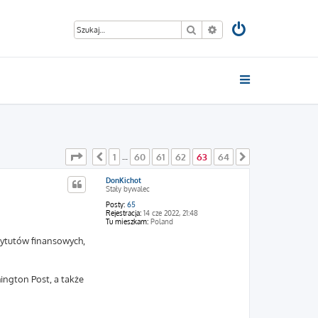
Szukaj
Wyszukiwanie zaawan
Strona
63
z
64
1
60
61
62
63
64
Poprzednia
…
Następna
DonKichot
Stały bywalec
Posty:
65
Rejestracja:
14 cze 2022, 21:48
Tu mieszkam:
Poland
stytutów finansowych,
ington Post, a także