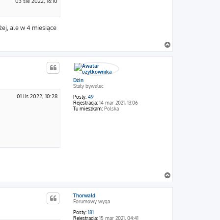
03 sie 2022, 16:10
ej, ale w 4 miesiące
N
a
g
ó
r
Dżin
ę
Stały bywalec
01 lis 2022, 10:28
Posty:
49
Rejestracja:
14 mar 2021, 13:06
Tu mieszkam:
Polska
N
a
g
Thorwald
ó
Forumowy wyga
r
ę
Posty:
181
Rejestracja:
15 mar 2021, 04:41