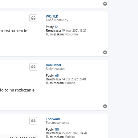
N
a
g
WOJTEK
ó
Gość niedzielny
r
ę
Posty:
12
im instrumencie
Rejestracja:
19 mar 2021, 15:27
Tu mieszkam:
wołomin
N
a
g
DonKichot
ó
Stały bywalec
r
ę
Posty:
65
Rejestracja:
14 cze 2022, 21:48
Tu mieszkam:
Poland
o to na rozliczanie
N
a
g
Thorwald
ó
Forumowy wyga
r
ę
Posty:
181
Rejestracja:
15 mar 2021, 04:41
Tu mieszkam:
Polska