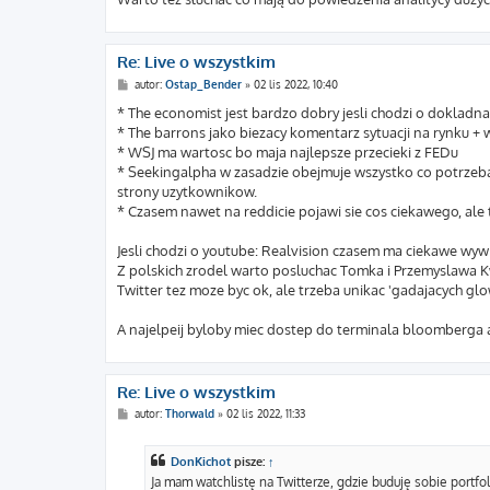
Re: Live o wszystkim
P
autor:
Ostap_Bender
»
02 lis 2022, 10:40
o
s
* The economist jest bardzo dobry jesli chodzi o dokladna
t
* The barrons jako biezacy komentarz sytuacji na rynku + ws
* WSJ ma wartosc bo maja najlepsze przecieki z FEDu
* Seekingalpha w zasadzie obejmuje wszystko co potrzeba
strony uzytkownikow.
* Czasem nawet na reddicie pojawi sie cos ciekawego, al
Jesli chodzi o youtube: Realvision czasem ma ciekawe wyw
Z polskich zrodel warto posluchac Tomka i Przemyslawa Kw
Twitter tez moze byc ok, ale trzeba unikac 'gadajacych gl
A najelpeij byloby miec dostep do terminala bloomberga al
Re: Live o wszystkim
P
autor:
Thorwald
»
02 lis 2022, 11:33
o
s
t
DonKichot
pisze:
↑
Ja mam watchlistę na Twitterze, gdzie buduję sobie portfol