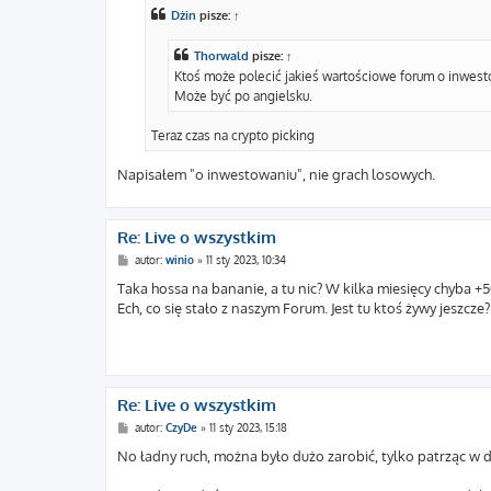
t
Dżin
pisze:
↑
Thorwald
pisze:
↑
Ktoś może polecić jakieś wartościowe forum o inwes
Może być po angielsku.
Teraz czas na crypto picking
Napisałem "o inwestowaniu", nie grach losowych.
Re: Live o wszystkim
P
autor:
winio
»
11 sty 2023, 10:34
o
s
Taka hossa na bananie, a tu nic? W kilka miesięcy chyba +
t
Ech, co się stało z naszym Forum. Jest tu ktoś żywy jeszcze?
Re: Live o wszystkim
P
autor:
CzyDe
»
11 sty 2023, 15:18
o
s
No ładny ruch, można było dużo zarobić, tylko patrząc w d
t