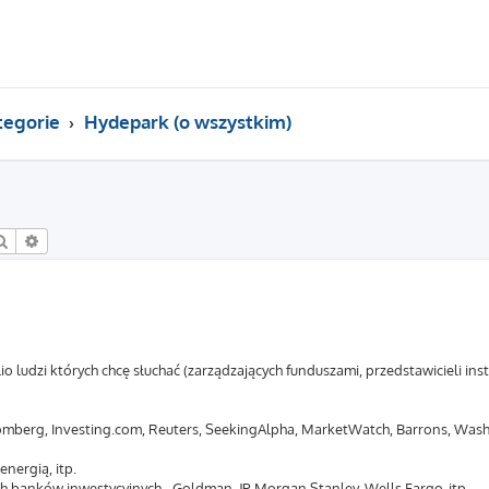
tegorie
Hydepark (o wszystkim)
Szukaj
Wyszukiwanie zaawansowane
io ludzi których chcę słuchać (zarządzających funduszami, przedstawicieli in
loomberg, Investing.com, Reuters, SeekingAlpha, MarketWatch, Barrons, Wash
energią, itp.
h banków inwestycyjnych - Goldman, JP, Morgan Stanley, Wells Fargo, itp.