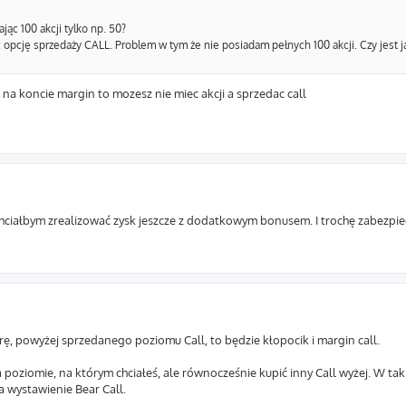
jąc 100 akcji tylko np. 50?
opcję sprzedaży CALL. Problem w tym że nie posiadam pełnych 100 akcji. Czy jest j
na koncie margin to mozesz nie miec akcji a sprzedac call
 chciałbym zrealizować zysk jeszcze z dodatkowym bonusem. I trochę zabezpie
rę, powyżej sprzedanego poziomu Call, to będzie kłopocik i margin call.
na poziomie, na którym chciałeś, ale równocześnie kupić inny Call wyżej. W ta
 wystawienie Bear Call.