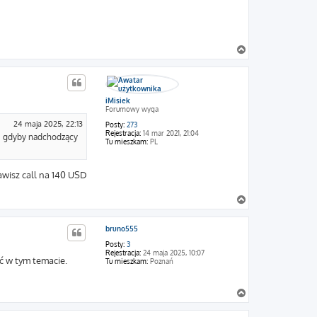
N
a
g
ó
r
iMisiek
ę
Forumowy wyga
24 maja 2025, 22:13
Posty:
273
Rejestracja:
14 mar 2021, 21:04
ię gdyby nadchodzący
Tu mieszkam:
PL
awisz call na 140 USD
N
a
g
bruno555
ó
r
Posty:
3
ę
Rejestracja:
24 maja 2025, 10:07
ć w tym temacie.
Tu mieszkam:
Poznań
N
a
g