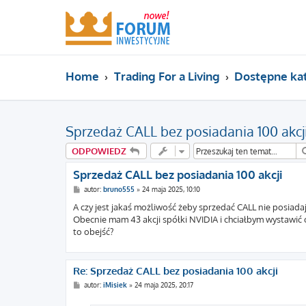
Home
Trading For a Living
Dostępne ka
Sprzedaż CALL bez posiadania 100 akcj
ODPOWIEDZ
Sprzedaż CALL bez posiadania 100 akcji
P
autor:
bruno555
»
24 maja 2025, 10:10
o
s
A czy jest jakaś możliwość żeby sprzedać CALL nie posiadają
t
Obecnie mam 43 akcji spółki NVIDIA i chciałbym wystawić o
to obejść?
Re: Sprzedaż CALL bez posiadania 100 akcji
P
autor:
iMisiek
»
24 maja 2025, 20:17
o
s