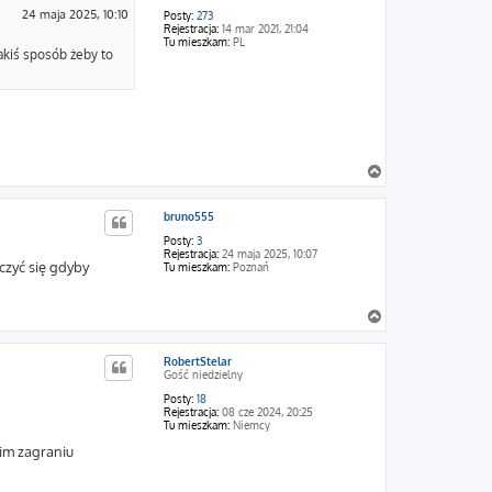
24 maja 2025, 10:10
Posty:
273
Rejestracja:
14 mar 2021, 21:04
Tu mieszkam:
PL
akiś sposób żeby to
N
a
g
bruno555
ó
r
Posty:
3
ę
Rejestracja:
24 maja 2025, 10:07
czyć się gdyby
Tu mieszkam:
Poznań
N
a
g
RobertStelar
ó
Gość niedzielny
r
ę
Posty:
18
Rejestracja:
08 cze 2024, 20:25
Tu mieszkam:
Niemcy
kim zagraniu