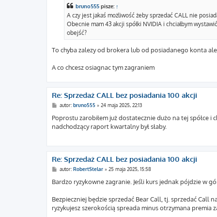
t
bruno555
pisze:
↑
A czy jest jakaś możliwość żeby sprzedać CALL nie posiada
Obecnie mam 43 akcji spółki NVIDIA i chciałbym wystawić 
obejść?
To chyba zalezy od brokera lub od posiadanego konta ale 
A co chcesz osiagnac tym zagraniem
Re: Sprzedaż CALL bez posiadania 100 akcji
P
autor:
bruno555
»
24 maja 2025, 22:13
o
s
Poprostu zarobiłem już dostatecznie dużo na tej spółce i
t
nadchodzący raport kwartalny był słaby.
Re: Sprzedaż CALL bez posiadania 100 akcji
P
autor:
RobertStelar
»
25 maja 2025, 15:58
o
s
Bardzo ryzykowne zagranie. Jeśli kurs jednak pójdzie w gó
t
Bezpieczniej będzie sprzedać Bear Call, tj. sprzedać Call 
ryzykujesz szerokością spreada minus otrzymana premia za