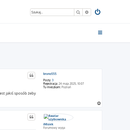
Szukaj
Wyszukiwanie zaawan
bruno555
Posty:
3
Rejestracja:
24 maja 2025, 10:07
Tu mieszkam:
Poznań
est jakiś sposób żeby
N
a
g
ó
r
iMisiek
ę
Forumowy wyga