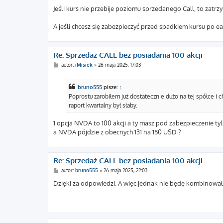
Jeśli kurs nie przebije poziomu sprzedanego Call, to zatrz
A jeśli chcesz się zabezpieczyć przed spadkiem kursu po e
Re: Sprzedaż CALL bez posiadania 100 akcji
P
autor:
iMisiek
»
26 maja 2025, 17:03
o
s
t
bruno555
pisze:
↑
Poprostu zarobiłem już dostatecznie dużo na tej spółce i
raport kwartalny był słaby.
1 opcja NVDA to 100 akcji a ty masz pod zabezpieczenie ty
a NVDA pójdzie z obecnych 131 na 150 USD ?
Re: Sprzedaż CALL bez posiadania 100 akcji
P
autor:
bruno555
»
26 maja 2025, 22:03
o
s
Dzięki za odpowiedzi. A więc jednak nie będę kombinował
t