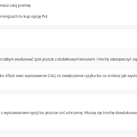
ymasz całą premię.
arningsach to kup opcję Put.
 chciałbym zrealizować zysk jeszcze z dodatkowym bonusem. I trochę zabezpieczyć s
lko 43szt wiec wystawienie CALL to zwiększenie ryzyka bo co zrobisz jak wyst
 z wystawianiem opcji bo jeszcze coś schrzanię. Muszę się trochę doedukowa