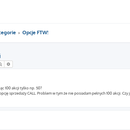
tegorie
Opcje FTW!
i
Szukaj
Wyszukiwanie zaawansowane
c 100 akcji tylko np. 50?
pcję sprzedaży CALL. Problem w tym że nie posiadam pełnych 100 akcji. Czy j