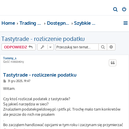
S
z
Home
Trading For a Living
Dostępne kategorie
Szybkie pytania i pomoc
u
k
Tastytrade - rozliczenie podatku
a
j
Szukaj
Wyszuki
ODPOWIEDZ
Tommy_s
Gość niedzielny
Tastytrade - rozliczenie podatku
P
31 gru 2025, 19:47
o
s
Witam.
t
Czy ktoś rozliczał podatek z tastytrade?
Są jakieś narzędzia w sieci?
Znalazłem podatekgieldowy.pl i pitfx.pl. Trochę mało tam konkretów
ale jeszcze do nich nie pisałem
.
Bo zacząłem handlować opcjami w tym roku i zaczynam się przymierzać