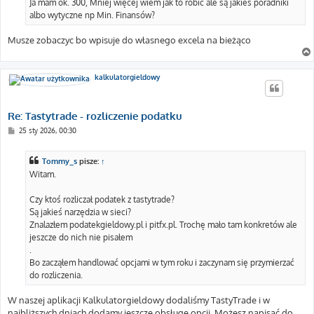
Ja mam ok. 300, Mniej więcej wiem jak to robić ale są jakieś poradniki
albo wytyczne np Min. Finansów?
Musze zobaczyc bo wpisuje do własnego excela na bieżąco
kalkulatorgieldowy
Re: Tastytrade - rozliczenie podatku
P
25 sty 2026, 00:30
o
s
t
Tommy_s
pisze:
↑
Witam.
Czy ktoś rozliczał podatek z tastytrade?
Są jakieś narzędzia w sieci?
Znalazłem podatekgieldowy.pl i pitfx.pl. Trochę mało tam konkretów ale
jeszcze do nich nie pisałem
.
Bo zacząłem handlować opcjami w tym roku i zaczynam się przymierzać
do rozliczenia.
W naszej aplikacji Kalkulatorgieldowy dodaliśmy TastyTrade i w
najbliższych dniach dodamy jeszcze obsługę opcji. Możesz napisać do