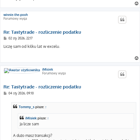
winnie-the-pooh
Forumowy wyga
Re: Tastytrade - rozliczenie podatku
P
02 sty 2026, 22:17
o
s
Liczę sam od kilku lat w excelu.
t
iMisiek
Forumowy wyga
Re: Tastytrade - rozliczenie podatku
P
04 sty 2026, 09:10
o
s
t
Tommy_s
pisze:
↑
iMisiek
pisze:
↑
Ja licze sam
A dużo masz transakcji?