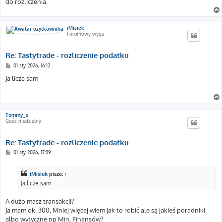
do rozliczenia.
iMisiek
Forumowy wyga
Re: Tastytrade - rozliczenie podatku
P
01 sty 2026, 16:12
o
s
Ja licze sam
t
Tommy_s
Gość niedzielny
Re: Tastytrade - rozliczenie podatku
P
01 sty 2026, 17:39
o
s
t
iMisiek
pisze:
↑
Ja licze sam
A dużo masz transakcji?
Ja mam ok. 300, Mniej więcej wiem jak to robić ale są jakieś poradniki
albo wytyczne np Min. Finansów?