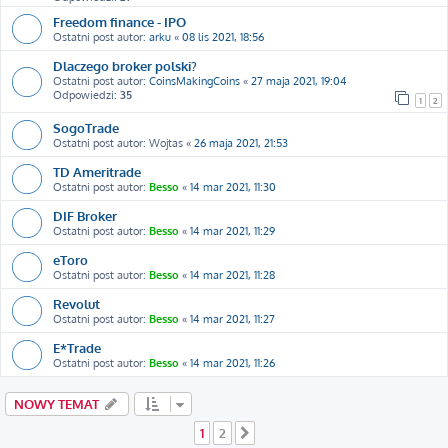
Freedom finance - IPO
Ostatni post autor:
arku
«
08 lis 2021, 18:56
Dlaczego broker polski?
Ostatni post autor:
CoinsMakingCoins
«
27 maja 2021, 19:04
Odpowiedzi:
35
1
2
SogoTrade
Ostatni post autor:
Wojtas
«
26 maja 2021, 21:53
TD Ameritrade
Ostatni post autor:
Besso
«
14 mar 2021, 11:30
DIF Broker
Ostatni post autor:
Besso
«
14 mar 2021, 11:29
eToro
Ostatni post autor:
Besso
«
14 mar 2021, 11:28
Revolut
Ostatni post autor:
Besso
«
14 mar 2021, 11:27
E*Trade
Ostatni post autor:
Besso
«
14 mar 2021, 11:26
NOWY TEMAT
1
2
Następna