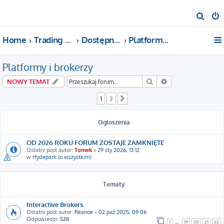
S
z
Home
Trading For a Living
Dostępne kategorie
Platformy i brokerzy
u
k
Platformy i brokerzy
a
j
Szukaj
Wyszukiwanie za
NOWY TEMAT
1
2
Następna
Ogłoszenia
OD 2026 ROKU FORUM ZOSTAJE ZAMKNIĘTE
Ostatni post autor:
Tomek
«
29 sty 2026, 13:12
w
Hydepark (o wszystkim)
Tematy
Interactive Brokers
Ostatni post autor:
Reanoe
«
02 paź 2025, 09:06
Odpowiedzi:
528
1
…
19
20
21
22