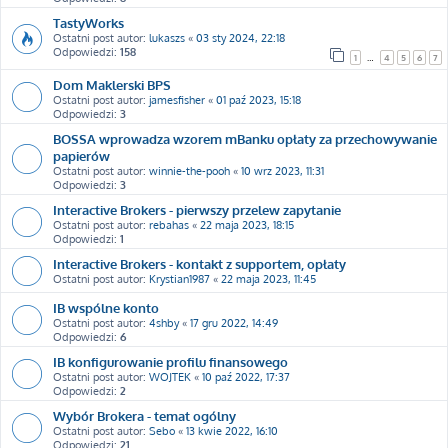
TastyWorks
Ostatni post autor:
lukaszs
«
03 sty 2024, 22:18
Odpowiedzi:
158
1
…
4
5
6
7
Dom Maklerski BPS
Ostatni post autor:
jamesfisher
«
01 paź 2023, 15:18
Odpowiedzi:
3
BOSSA wprowadza wzorem mBanku opłaty za przechowywanie
papierów
Ostatni post autor:
winnie-the-pooh
«
10 wrz 2023, 11:31
Odpowiedzi:
3
Interactive Brokers - pierwszy przelew zapytanie
Ostatni post autor:
rebahas
«
22 maja 2023, 18:15
Odpowiedzi:
1
Interactive Brokers - kontakt z supportem, opłaty
Ostatni post autor:
Krystian1987
«
22 maja 2023, 11:45
IB wspólne konto
Ostatni post autor:
4shby
«
17 gru 2022, 14:49
Odpowiedzi:
6
IB konfigurowanie profilu finansowego
Ostatni post autor:
WOJTEK
«
10 paź 2022, 17:37
Odpowiedzi:
2
Wybór Brokera - temat ogólny
Ostatni post autor:
Sebo
«
13 kwie 2022, 16:10
Odpowiedzi:
21