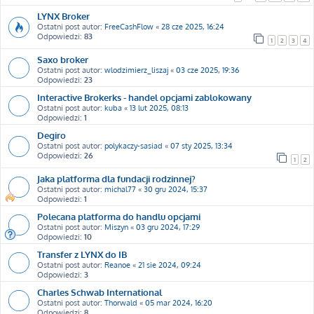
LYNX Broker
Ostatni post autor:
FreeCashFlow
«
28 cze 2025, 16:24
Odpowiedzi:
83
1
2
3
4
Saxo broker
Ostatni post autor:
wlodzimierz_liszaj
«
03 cze 2025, 19:36
Odpowiedzi:
23
Interactive Brokerks - handel opcjami zablokowany
Ostatni post autor:
kuba
«
13 lut 2025, 08:13
Odpowiedzi:
1
Degiro
Ostatni post autor:
polykaczy-sasiad
«
07 sty 2025, 13:34
Odpowiedzi:
26
1
2
Jaka platforma dla fundacji rodzinnej?
Ostatni post autor:
michal77
«
30 gru 2024, 15:37
Odpowiedzi:
1
Polecana platforma do handlu opcjami
Ostatni post autor:
Miszyn
«
03 gru 2024, 17:29
Odpowiedzi:
10
Transfer z LYNX do IB
Ostatni post autor:
Reanoe
«
21 sie 2024, 09:24
Odpowiedzi:
3
Charles Schwab International
Ostatni post autor:
Thorwald
«
05 mar 2024, 16:20
Odpowiedzi:
8