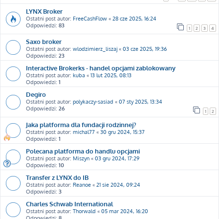
LYNX Broker
Ostatni post autor:
FreeCashFlow
«
28 cze 2025, 16:24
Odpowiedzi:
83
1
2
3
4
Saxo broker
Ostatni post autor:
wlodzimierz_liszaj
«
03 cze 2025, 19:36
Odpowiedzi:
23
Interactive Brokerks - handel opcjami zablokowany
Ostatni post autor:
kuba
«
13 lut 2025, 08:13
Odpowiedzi:
1
Degiro
Ostatni post autor:
polykaczy-sasiad
«
07 sty 2025, 13:34
Odpowiedzi:
26
1
2
Jaka platforma dla fundacji rodzinnej?
Ostatni post autor:
michal77
«
30 gru 2024, 15:37
Odpowiedzi:
1
Polecana platforma do handlu opcjami
Ostatni post autor:
Miszyn
«
03 gru 2024, 17:29
Odpowiedzi:
10
Transfer z LYNX do IB
Ostatni post autor:
Reanoe
«
21 sie 2024, 09:24
Odpowiedzi:
3
Charles Schwab International
Ostatni post autor:
Thorwald
«
05 mar 2024, 16:20
Odpowiedzi:
8