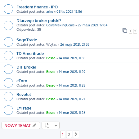
Freedom finance - IPO
Ostatni post autor:
arku
«
08 lis 2021, 18:56
Dlaczego broker polski?
Ostatni post autor:
CoinsMakingCoins
«
27 maja 2021, 19:04
Odpowiedzi:
35
1
2
SogoTrade
Ostatni post autor:
Wojtas
«
26 maja 2021, 21:53
TD Ameritrade
Ostatni post autor:
Besso
«
14 mar 2021, 11:30
DIF Broker
Ostatni post autor:
Besso
«
14 mar 2021, 11:29
eToro
Ostatni post autor:
Besso
«
14 mar 2021, 11:28
Revolut
Ostatni post autor:
Besso
«
14 mar 2021, 11:27
E*Trade
Ostatni post autor:
Besso
«
14 mar 2021, 11:26
NOWY TEMAT
1
2
Następna