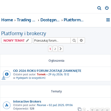
S
z
Home
Trading For a Living
Dostępne kategorie
Platformy i brokerzy
u
k
Platformy i brokerzy
a
j
Szukaj
Wyszukiwanie za
NOWY TEMAT
1
2
Następna
Ogłoszenia
OD 2026 ROKU FORUM ZOSTAJE ZAMKNIĘTE
Ostatni post autor:
Tomek
«
29 sty 2026, 13:12
w
Hydepark (o wszystkim)
Tematy
Interactive Brokers
Ostatni post autor:
Reanoe
«
02 paź 2025, 09:06
Odpowiedzi:
528
1
…
19
20
21
22