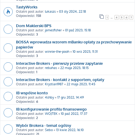
TastyWorks
Ostatni post autor:
lukaszs
«
03 sty 2024, 22:18
Odpowiedzi:
158
1
…
4
5
6
7
Dom Maklerski BPS
Ostatni post autor:
jamesfisher
«
01 paź 2023, 15:18
Odpowiedzi:
3
BOSSA wprowadza wzorem mBanku opłaty za przechowywanie
papierów
Ostatni post autor:
winnie-the-pooh
«
10 wrz 2023, 11:31
Odpowiedzi:
3
Interactive Brokers - pierwszy przelew zapytanie
Ostatni post autor:
rebahas
«
22 maja 2023, 18:15
Odpowiedzi:
1
Interactive Brokers - kontakt z supportem, opłaty
Ostatni post autor:
Krystian1987
«
22 maja 2023, 11:45
IB wspólne konto
Ostatni post autor:
4shby
«
17 gru 2022, 14:49
Odpowiedzi:
6
IB konfigurowanie profilu finansowego
Ostatni post autor:
WOJTEK
«
10 paź 2022, 17:37
Odpowiedzi:
2
Wybór Brokera - temat ogólny
Ostatni post autor:
Sebo
«
13 kwie 2022, 16:10
Odpowiedzi:
21