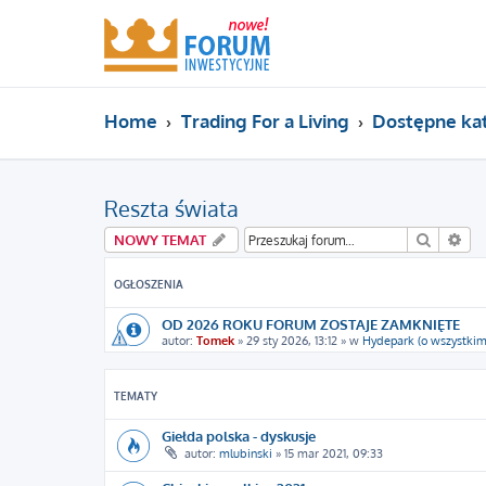
Home
Trading For a Living
Dostępne ka
Reszta świata
Szukaj
Wy
NOWY TEMAT
OGŁOSZENIA
OD 2026 ROKU FORUM ZOSTAJE ZAMKNIĘTE
autor:
Tomek
»
29 sty 2026, 13:12
» w
Hydepark (o wszystkim
TEMATY
Giełda polska - dyskusje
autor:
mlubinski
»
15 mar 2021, 09:33