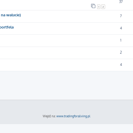
37
1
2
 na walucie)
7
portfela
4
1
2
4
Wejdź na:
www.tradingforaliving.pl