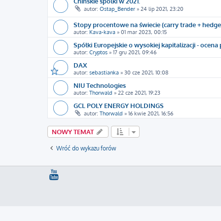
Chinskie spolki w 2021.
autor:
Ostap_Bender
»
24 lip 2021, 23:20
Stopy procentowe na świecie (carry trade + hedge
autor:
Kava-kava
»
01 mar 2023, 00:15
Spółki Europejskie o wysokiej kapitalizacji - ocena 
autor:
Cryptos
»
17 gru 2021, 09:46
DAX
autor:
sebastianka
»
30 cze 2021, 10:08
NIU Technologies
autor:
Thorwald
»
22 cze 2021, 19:23
GCL POLY ENERGY HOLDINGS
autor:
Thorwald
»
16 kwie 2021, 16:56
NOWY TEMAT
Wróć do wykazu forów