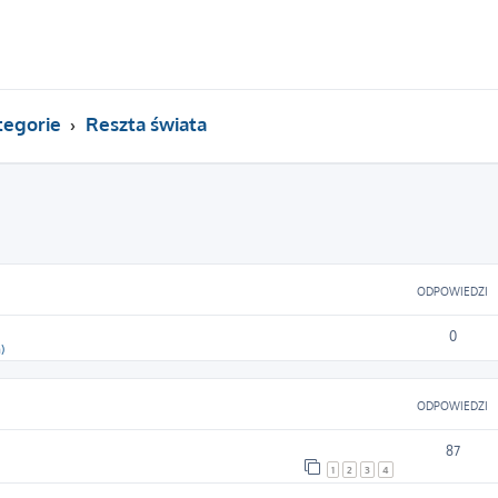
tegorie
Reszta świata
szukiwanie zaawansowane
ODPOWIEDZI
0
)
ODPOWIEDZI
87
1
2
3
4