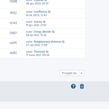
autor:
Expata2
71608
30 gru 2023, 02:01
autor:
IvanRamos
19192
16 sie 2023, 12:45
autor:
Gukwa
15743
19 gru 2021, 21:02
autor:
Ostap_Bender
13407
06 lip 2021, 15:20
autor:
Rozgotowany Makaron
14591
27 cze 2021, 17:09
autor:
Thorwald
16183
17 kwie 2021, 09:28
Przejdź do