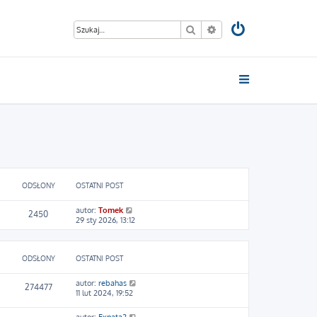
Szukaj
Wyszukiwanie zaawan
ODSŁONY
OSTATNI POST
autor:
Tomek
2450
29 sty 2026, 13:12
ODSŁONY
OSTATNI POST
autor:
rebahas
274477
11 lut 2024, 19:52