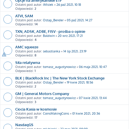
Opcje na amerykańskie ETF
Ostatni post autor:
iMisiek
«
26 paź 2021, 10:18
Odpowiedzi:
2
ATVI, SAM
Ostatni post autor:
Ostap_Bender
«
05 paź 2021, 14:27
Odpowiedzi:
14
TXN, ADSK, ADBE, FISV - prośba o opinie
Ostatni post autor:
Baldwin
«
20 wrz 2021, 17:21
Odpowiedzi:
4
AMC squeeze
Ostatni post autor:
sebastianka
«
14 lip 2021, 23:19
Odpowiedzi:
8
Siła relatywna
Ostatni post autor:
tomasz_augustynowicz
«
06 maja 2021, 10:47
Odpowiedzi:
1
BLK | BlackRock Inc | The New York Stock Exchange
Ostatni post autor:
Ostap_Bender
«
19 kwie 2021, 18:56
Odpowiedzi:
2
GM | General Motors Company
Ostatni post autor:
tomasz_augustynowicz
«
07 kwie 2021, 13:44
Odpowiedzi:
3
Ciocia Kasia w kosmosie
Ostatni post autor:
CoinsMakingCoins
«
01 kwie 2021, 20:36
Odpowiedzi:
17
NasdaqGS