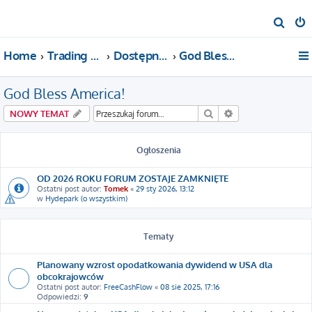
S
z
Home
Trading For a Living
Dostępne kategorie
God Bless America!
u
k
God Bless America!
a
j
Szukaj
Wyszukiwanie za
NOWY TEMAT
Ogłoszenia
OD 2026 ROKU FORUM ZOSTAJE ZAMKNIĘTE
Ostatni post autor:
Tomek
«
29 sty 2026, 13:12
w
Hydepark (o wszystkim)
Tematy
Planowany wzrost opodatkowania dywidend w USA dla
obcokrajowców
Ostatni post autor:
FreeCashFlow
«
08 sie 2025, 17:16
Odpowiedzi:
9