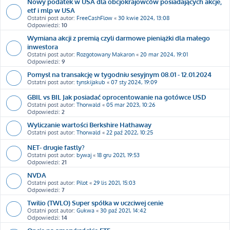
Nowy podatek w USA dla obcjokrajowców posiadających akcje,
etf i mlp w USA
Ostatni post autor:
FreeCashFlow
«
30 kwie 2024, 13:08
Odpowiedzi:
10
Wymiana akcji z premią czyli darmowe pieniążki dla małego
inwestora
Ostatni post autor:
Rozgotowany Makaron
«
20 mar 2024, 19:01
Odpowiedzi:
9
Pomysł na transakcję w tygodniu sesyjnym 08.01 - 12.01.2024
Ostatni post autor:
tynskijakub
«
07 sty 2024, 19:09
GBIL vs BIL Jak posiadać oprocentowanie na gotówce USD
Ostatni post autor:
Thorwald
«
05 mar 2023, 10:26
Odpowiedzi:
2
Wyliczanie wartości Berkshire Hathaway
Ostatni post autor:
Thorwald
«
22 paź 2022, 10:25
NET- drugie fastly?
Ostatni post autor:
bywaj
«
18 gru 2021, 19:53
Odpowiedzi:
21
NVDA
Ostatni post autor:
Pilot
«
29 lis 2021, 15:03
Odpowiedzi:
7
Twilio (TWLO) Super spółka w uczciwej cenie
Ostatni post autor:
Gukwa
«
30 paź 2021, 14:42
Odpowiedzi:
14