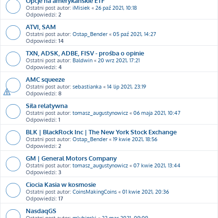
Opcje na amerykańskie ETF
Ostatni post autor:
iMisiek
«
26 paź 2021, 10:18
Odpowiedzi:
2
ATVI, SAM
Ostatni post autor:
Ostap_Bender
«
05 paź 2021, 14:27
Odpowiedzi:
14
TXN, ADSK, ADBE, FISV - prośba o opinie
Ostatni post autor:
Baldwin
«
20 wrz 2021, 17:21
Odpowiedzi:
4
AMC squeeze
Ostatni post autor:
sebastianka
«
14 lip 2021, 23:19
Odpowiedzi:
8
Siła relatywna
Ostatni post autor:
tomasz_augustynowicz
«
06 maja 2021, 10:47
Odpowiedzi:
1
BLK | BlackRock Inc | The New York Stock Exchange
Ostatni post autor:
Ostap_Bender
«
19 kwie 2021, 18:56
Odpowiedzi:
2
GM | General Motors Company
Ostatni post autor:
tomasz_augustynowicz
«
07 kwie 2021, 13:44
Odpowiedzi:
3
Ciocia Kasia w kosmosie
Ostatni post autor:
CoinsMakingCoins
«
01 kwie 2021, 20:36
Odpowiedzi:
17
NasdaqGS