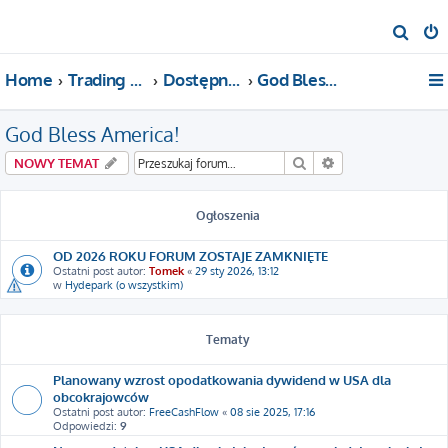
S
z
Home
Trading For a Living
Dostępne kategorie
God Bless America!
u
k
God Bless America!
a
j
Szukaj
Wyszukiwanie za
NOWY TEMAT
Ogłoszenia
OD 2026 ROKU FORUM ZOSTAJE ZAMKNIĘTE
Ostatni post autor:
Tomek
«
29 sty 2026, 13:12
w
Hydepark (o wszystkim)
Tematy
Planowany wzrost opodatkowania dywidend w USA dla
obcokrajowców
Ostatni post autor:
FreeCashFlow
«
08 sie 2025, 17:16
Odpowiedzi:
9