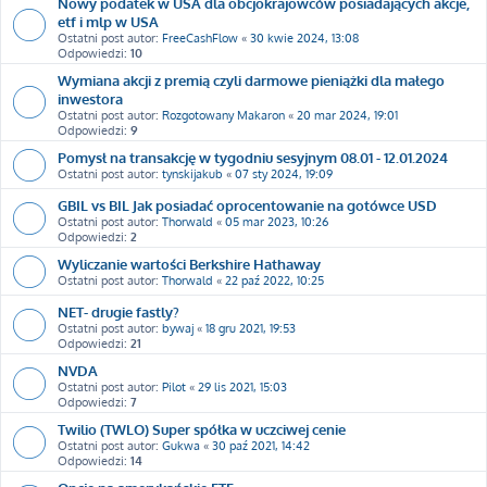
Nowy podatek w USA dla obcjokrajowców posiadających akcje,
etf i mlp w USA
Ostatni post autor:
FreeCashFlow
«
30 kwie 2024, 13:08
Odpowiedzi:
10
Wymiana akcji z premią czyli darmowe pieniążki dla małego
inwestora
Ostatni post autor:
Rozgotowany Makaron
«
20 mar 2024, 19:01
Odpowiedzi:
9
Pomysł na transakcję w tygodniu sesyjnym 08.01 - 12.01.2024
Ostatni post autor:
tynskijakub
«
07 sty 2024, 19:09
GBIL vs BIL Jak posiadać oprocentowanie na gotówce USD
Ostatni post autor:
Thorwald
«
05 mar 2023, 10:26
Odpowiedzi:
2
Wyliczanie wartości Berkshire Hathaway
Ostatni post autor:
Thorwald
«
22 paź 2022, 10:25
NET- drugie fastly?
Ostatni post autor:
bywaj
«
18 gru 2021, 19:53
Odpowiedzi:
21
NVDA
Ostatni post autor:
Pilot
«
29 lis 2021, 15:03
Odpowiedzi:
7
Twilio (TWLO) Super spółka w uczciwej cenie
Ostatni post autor:
Gukwa
«
30 paź 2021, 14:42
Odpowiedzi:
14