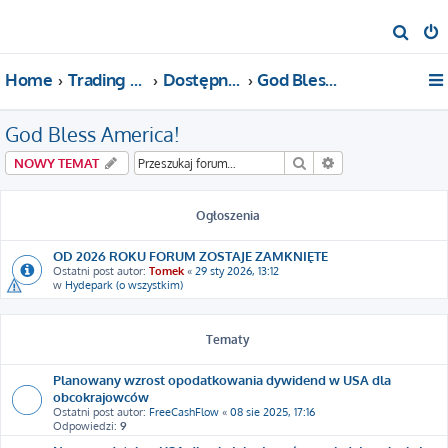
S
z
Home
Trading For a Living
Dostępne kategorie
God Bless America!
u
k
God Bless America!
a
j
Szukaj
Wyszukiwanie za
NOWY TEMAT
Ogłoszenia
OD 2026 ROKU FORUM ZOSTAJE ZAMKNIĘTE
Ostatni post autor:
Tomek
«
29 sty 2026, 13:12
w
Hydepark (o wszystkim)
Tematy
Planowany wzrost opodatkowania dywidend w USA dla
obcokrajowców
Ostatni post autor:
FreeCashFlow
«
08 sie 2025, 17:16
Odpowiedzi:
9