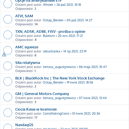
Opcje na amerykańskie ETF
Ostatni post autor:
iMisiek
«
26 paź 2021, 10:18
Odpowiedzi:
2
ATVI, SAM
Ostatni post autor:
Ostap_Bender
«
05 paź 2021, 14:27
Odpowiedzi:
14
TXN, ADSK, ADBE, FISV - prośba o opinie
Ostatni post autor:
Baldwin
«
20 wrz 2021, 17:21
Odpowiedzi:
4
AMC squeeze
Ostatni post autor:
sebastianka
«
14 lip 2021, 23:19
Odpowiedzi:
8
Siła relatywna
Ostatni post autor:
tomasz_augustynowicz
«
06 maja 2021, 10:47
Odpowiedzi:
1
BLK | BlackRock Inc | The New York Stock Exchange
Ostatni post autor:
Ostap_Bender
«
19 kwie 2021, 18:56
Odpowiedzi:
2
GM | General Motors Company
Ostatni post autor:
tomasz_augustynowicz
«
07 kwie 2021, 13:44
Odpowiedzi:
3
Ciocia Kasia w kosmosie
Ostatni post autor:
CoinsMakingCoins
«
01 kwie 2021, 20:36
Odpowiedzi:
17
NasdaqGS