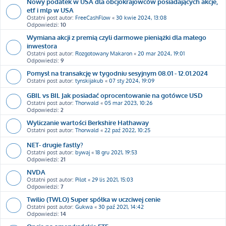
Nowy podatek w USA dla obcjokrajowców posiadających akcje,
etf i mlp w USA
Ostatni post autor:
FreeCashFlow
«
30 kwie 2024, 13:08
Odpowiedzi:
10
Wymiana akcji z premią czyli darmowe pieniążki dla małego
inwestora
Ostatni post autor:
Rozgotowany Makaron
«
20 mar 2024, 19:01
Odpowiedzi:
9
Pomysł na transakcję w tygodniu sesyjnym 08.01 - 12.01.2024
Ostatni post autor:
tynskijakub
«
07 sty 2024, 19:09
GBIL vs BIL Jak posiadać oprocentowanie na gotówce USD
Ostatni post autor:
Thorwald
«
05 mar 2023, 10:26
Odpowiedzi:
2
Wyliczanie wartości Berkshire Hathaway
Ostatni post autor:
Thorwald
«
22 paź 2022, 10:25
NET- drugie fastly?
Ostatni post autor:
bywaj
«
18 gru 2021, 19:53
Odpowiedzi:
21
NVDA
Ostatni post autor:
Pilot
«
29 lis 2021, 15:03
Odpowiedzi:
7
Twilio (TWLO) Super spółka w uczciwej cenie
Ostatni post autor:
Gukwa
«
30 paź 2021, 14:42
Odpowiedzi:
14