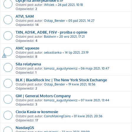
Opcje na amerykańskie ETF
Ostatni post autor:
iMisiek
«
26 paź 2021, 10:18
Odpowiedzi:
2
ATVI, SAM
Ostatni post autor:
Ostap_Bender
«
05 paź 2021, 14:27
Odpowiedzi:
14
TXN, ADSK, ADBE, FISV - prośba o opinie
Ostatni post autor:
Baldwin
«
20 wrz 2021, 17:21
Odpowiedzi:
4
AMC squeeze
Ostatni post autor:
sebastianka
«
14 lip 2021, 23:19
Odpowiedzi:
8
Siła relatywna
Ostatni post autor:
tomasz_augustynowicz
«
06 maja 2021, 10:47
Odpowiedzi:
1
BLK | BlackRock Inc | The New York Stock Exchange
Ostatni post autor:
Ostap_Bender
«
19 kwie 2021, 18:56
Odpowiedzi:
2
GM | General Motors Company
Ostatni post autor:
tomasz_augustynowicz
«
07 kwie 2021, 13:44
Odpowiedzi:
3
Ciocia Kasia w kosmosie
Ostatni post autor:
CoinsMakingCoins
«
01 kwie 2021, 20:36
Odpowiedzi:
17
NasdaqGS