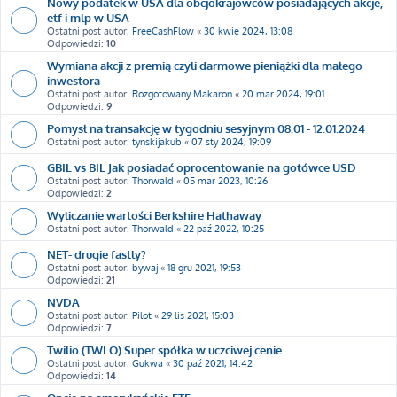
Nowy podatek w USA dla obcjokrajowców posiadających akcje,
etf i mlp w USA
Ostatni post autor:
FreeCashFlow
«
30 kwie 2024, 13:08
Odpowiedzi:
10
Wymiana akcji z premią czyli darmowe pieniążki dla małego
inwestora
Ostatni post autor:
Rozgotowany Makaron
«
20 mar 2024, 19:01
Odpowiedzi:
9
Pomysł na transakcję w tygodniu sesyjnym 08.01 - 12.01.2024
Ostatni post autor:
tynskijakub
«
07 sty 2024, 19:09
GBIL vs BIL Jak posiadać oprocentowanie na gotówce USD
Ostatni post autor:
Thorwald
«
05 mar 2023, 10:26
Odpowiedzi:
2
Wyliczanie wartości Berkshire Hathaway
Ostatni post autor:
Thorwald
«
22 paź 2022, 10:25
NET- drugie fastly?
Ostatni post autor:
bywaj
«
18 gru 2021, 19:53
Odpowiedzi:
21
NVDA
Ostatni post autor:
Pilot
«
29 lis 2021, 15:03
Odpowiedzi:
7
Twilio (TWLO) Super spółka w uczciwej cenie
Ostatni post autor:
Gukwa
«
30 paź 2021, 14:42
Odpowiedzi:
14