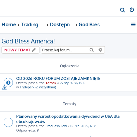
S
z
Home
Trading For a Living
Dostępne kategorie
God Bless America!
u
k
God Bless America!
a
j
Szukaj
Wyszukiwanie za
NOWY TEMAT
Ogłoszenia
OD 2026 ROKU FORUM ZOSTAJE ZAMKNIĘTE
Ostatni post autor:
Tomek
«
29 sty 2026, 13:12
w
Hydepark (o wszystkim)
Tematy
Planowany wzrost opodatkowania dywidend w USA dla
obcokrajowców
Ostatni post autor:
FreeCashFlow
«
08 sie 2025, 17:16
Odpowiedzi:
9