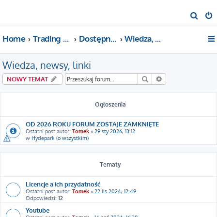
S
z
Home
Trading For a Living
Dostępne kategorie
Wiedza, newsy, linki
u
k
Wiedza, newsy, linki
a
j
Szukaj
Wyszukiwanie za
NOWY TEMAT
Ogłoszenia
OD 2026 ROKU FORUM ZOSTAJE ZAMKNIĘTE
Ostatni post autor:
Tomek
«
29 sty 2026, 13:12
w
Hydepark (o wszystkim)
Tematy
Licencje a ich przydatność
Ostatni post autor:
Tomek
«
22 lis 2024, 12:49
Odpowiedzi:
12
Youtube