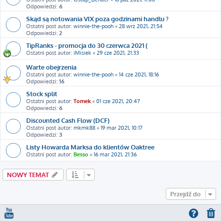
Odpowiedzi:
6
Skąd są notowania VIX poza godzinami handlu ?
Ostatni post autor:
winnie-the-pooh
«
28 wrz 2021, 21:54
Odpowiedzi:
2
TipRanks - promocja do 30 czerwca 2021 (
Ostatni post autor:
iMisiek
«
29 cze 2021, 21:33
Warte obejrzenia
Ostatni post autor:
winnie-the-pooh
«
14 cze 2021, 18:16
Odpowiedzi:
16
Stock split
Ostatni post autor:
Tomek
«
01 cze 2021, 20:47
Odpowiedzi:
6
Discounted Cash Flow (DCF)
Ostatni post autor:
mkmk88
«
19 mar 2021, 10:17
Odpowiedzi:
3
Listy Howarda Marksa do klientów Oaktree
Ostatni post autor:
Besso
«
16 mar 2021, 21:36
NOWY TEMAT
Przejdź do