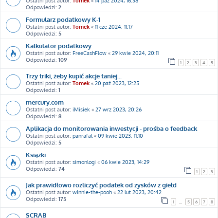
Ostatni post autor:
Tomek
«
14 paź 2024, 16:38
Odpowiedzi:
2
Formularz podatkowy K-1
Ostatni post autor:
Tomek
«
11 cze 2024, 11:17
Odpowiedzi:
5
Kalkulator podatkowy
Ostatni post autor:
FreeCashFlow
«
29 kwie 2024, 20:11
Odpowiedzi:
109
1
2
3
4
5
Trzy triki, żeby kupić akcje taniej...
Ostatni post autor:
Tomek
«
20 paź 2023, 12:25
Odpowiedzi:
1
mercury.com
Ostatni post autor:
iMisiek
«
27 wrz 2023, 20:26
Odpowiedzi:
8
Aplikacja do monitorowania inwestycji - prośba o feedback
Ostatni post autor:
panrafal
«
09 kwie 2023, 11:10
Odpowiedzi:
5
Książki
Ostatni post autor:
simonlogi
«
06 kwie 2023, 14:29
Odpowiedzi:
74
1
2
3
Jak prawidłowo rozliczyć podatek od zysków z giełd
Ostatni post autor:
winnie-the-pooh
«
22 lut 2023, 20:42
Odpowiedzi:
175
1
…
5
6
7
8
SCRAB