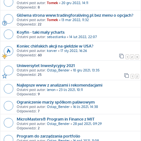
Ostatni post autor:
Tomek
«
20 gru 2022, 14:11
Odpowiedzi:
8
Główna strona www.tradingforaliving.pl bez menu o opcjach?
Ostatni post autor:
Tomek
«
13 mar 2022, 11:32
Odpowiedzi:
22
Koyfin - taki mały ycharts
Ostatni post autor:
sebastianka
«
14 lut 2022, 22:07
Koniec chińskich akcji na giełdzie w USA?
Ostatni post autor:
korver
«
17 sty 2022, 16:26
Odpowiedzi:
60
1
2
3
Uniwersytet Inwestycyjny 2021
Ostatni post autor:
Ostap_Bender
«
10 gru 2021, 13:35
Odpowiedzi:
25
1
2
Najlepsze www z analizami i rekomendacjami
Ostatni post autor:
lenon
«
23 lis 2021, 10:11
Odpowiedzi:
9
Ograniczenie marży spółkom paliwowym
Ostatni post autor:
Ostap_Bender
«
16 lis 2021, 14:38
Odpowiedzi:
7
MicroMasters® Program in Finance z MIT
Ostatni post autor:
Ostap_Bender
«
28 paź 2021, 09:29
Odpowiedzi:
2
Program do zarządzania portfolio
Ostatni post autor:
Ostap_Bender
«
16 paź 2021, 11:08