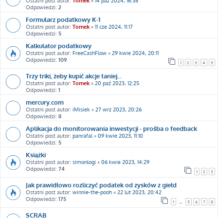
Ostatni post autor:
Tomek
«
14 paź 2024, 16:38
Odpowiedzi:
2
Formularz podatkowy K-1
Ostatni post autor:
Tomek
«
11 cze 2024, 11:17
Odpowiedzi:
5
Kalkulator podatkowy
Ostatni post autor:
FreeCashFlow
«
29 kwie 2024, 20:11
Odpowiedzi:
109
1
2
3
4
5
Trzy triki, żeby kupić akcje taniej...
Ostatni post autor:
Tomek
«
20 paź 2023, 12:25
Odpowiedzi:
1
mercury.com
Ostatni post autor:
iMisiek
«
27 wrz 2023, 20:26
Odpowiedzi:
8
Aplikacja do monitorowania inwestycji - prośba o feedback
Ostatni post autor:
panrafal
«
09 kwie 2023, 11:10
Odpowiedzi:
5
Książki
Ostatni post autor:
simonlogi
«
06 kwie 2023, 14:29
Odpowiedzi:
74
1
2
3
Jak prawidłowo rozliczyć podatek od zysków z giełd
Ostatni post autor:
winnie-the-pooh
«
22 lut 2023, 20:42
Odpowiedzi:
175
1
…
5
6
7
8
SCRAB