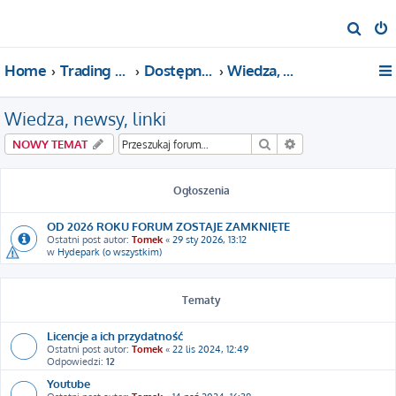
S
z
Home
Trading For a Living
Dostępne kategorie
Wiedza, newsy, linki
u
k
Wiedza, newsy, linki
a
j
Szukaj
Wyszukiwanie za
NOWY TEMAT
Ogłoszenia
OD 2026 ROKU FORUM ZOSTAJE ZAMKNIĘTE
Ostatni post autor:
Tomek
«
29 sty 2026, 13:12
w
Hydepark (o wszystkim)
Tematy
Licencje a ich przydatność
Ostatni post autor:
Tomek
«
22 lis 2024, 12:49
Odpowiedzi:
12
Youtube