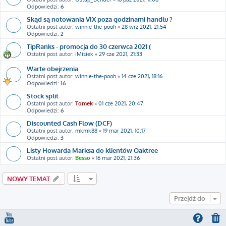
Odpowiedzi:
6
Skąd są notowania VIX poza godzinami handlu ?
Ostatni post autor:
winnie-the-pooh
«
28 wrz 2021, 21:54
Odpowiedzi:
2
TipRanks - promocja do 30 czerwca 2021 (
Ostatni post autor:
iMisiek
«
29 cze 2021, 21:33
Warte obejrzenia
Ostatni post autor:
winnie-the-pooh
«
14 cze 2021, 18:16
Odpowiedzi:
16
Stock split
Ostatni post autor:
Tomek
«
01 cze 2021, 20:47
Odpowiedzi:
6
Discounted Cash Flow (DCF)
Ostatni post autor:
mkmk88
«
19 mar 2021, 10:17
Odpowiedzi:
3
Listy Howarda Marksa do klientów Oaktree
Ostatni post autor:
Besso
«
16 mar 2021, 21:36
NOWY TEMAT
Przejdź do