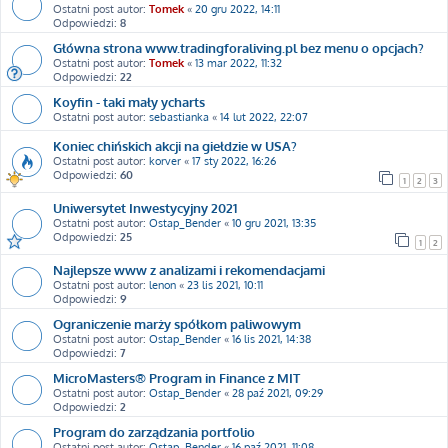
Ostatni post autor:
Tomek
«
20 gru 2022, 14:11
Odpowiedzi:
8
Główna strona www.tradingforaliving.pl bez menu o opcjach?
Ostatni post autor:
Tomek
«
13 mar 2022, 11:32
Odpowiedzi:
22
Koyfin - taki mały ycharts
Ostatni post autor:
sebastianka
«
14 lut 2022, 22:07
Koniec chińskich akcji na giełdzie w USA?
Ostatni post autor:
korver
«
17 sty 2022, 16:26
Odpowiedzi:
60
1
2
3
Uniwersytet Inwestycyjny 2021
Ostatni post autor:
Ostap_Bender
«
10 gru 2021, 13:35
Odpowiedzi:
25
1
2
Najlepsze www z analizami i rekomendacjami
Ostatni post autor:
lenon
«
23 lis 2021, 10:11
Odpowiedzi:
9
Ograniczenie marży spółkom paliwowym
Ostatni post autor:
Ostap_Bender
«
16 lis 2021, 14:38
Odpowiedzi:
7
MicroMasters® Program in Finance z MIT
Ostatni post autor:
Ostap_Bender
«
28 paź 2021, 09:29
Odpowiedzi:
2
Program do zarządzania portfolio
Ostatni post autor:
Ostap_Bender
«
16 paź 2021, 11:08