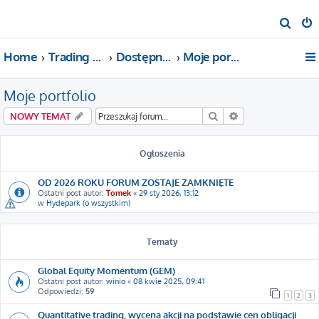
S
z
Home
Trading For a Living
Dostępne kategorie
Moje portfolio
u
k
Moje portfolio
a
j
Szukaj
Wyszukiwanie za
NOWY TEMAT
Ogłoszenia
OD 2026 ROKU FORUM ZOSTAJE ZAMKNIĘTE
Ostatni post autor:
Tomek
«
29 sty 2026, 13:12
w
Hydepark (o wszystkim)
Tematy
Global Equity Momentum (GEM)
Ostatni post autor:
winio
«
08 kwie 2025, 09:41
Odpowiedzi:
59
1
2
3
Quantitative trading, wycena akcji na podstawie cen obligacji