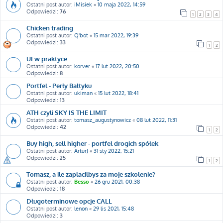
Ostatni post autor:
iMisiek
«
10 maja 2022, 14:59
Odpowiedzi:
76
1
2
3
4
Chicken trading
Ostatni post autor:
Q'bot
«
15 mar 2022, 19:39
Odpowiedzi:
33
1
2
UI w praktyce
Ostatni post autor:
korver
«
17 lut 2022, 20:50
Odpowiedzi:
8
Portfel - Perły Bałtyku
Ostatni post autor:
ukiman
«
15 lut 2022, 18:41
Odpowiedzi:
13
ATH czyli SKY IS THE LIMIT
Ostatni post autor:
tomasz_augustynowicz
«
08 lut 2022, 11:31
Odpowiedzi:
42
1
2
Buy high, sell higher - portfel drogich spółek
Ostatni post autor:
ArturJ
«
31 sty 2022, 15:21
Odpowiedzi:
25
1
2
Tomasz, a ile zaplacilbys za moje szkolenie?
Ostatni post autor:
Besso
«
26 gru 2021, 00:38
Odpowiedzi:
18
Długoterminowe opcje CALL
Ostatni post autor:
lenon
«
29 lis 2021, 15:48
Odpowiedzi:
3