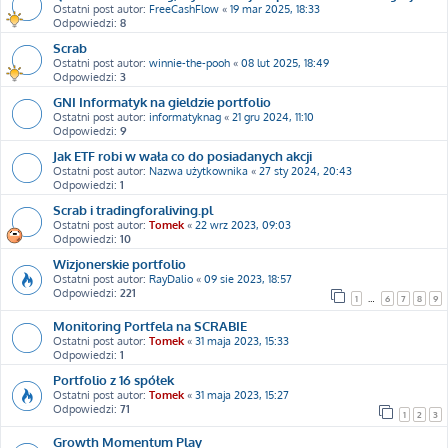
Ostatni post autor:
FreeCashFlow
«
19 mar 2025, 18:33
Odpowiedzi:
8
Scrab
Ostatni post autor:
winnie-the-pooh
«
08 lut 2025, 18:49
Odpowiedzi:
3
GNI Informatyk na gieldzie portfolio
Ostatni post autor:
informatyknag
«
21 gru 2024, 11:10
Odpowiedzi:
9
Jak ETF robi w wała co do posiadanych akcji
Ostatni post autor:
Nazwa użytkownika
«
27 sty 2024, 20:43
Odpowiedzi:
1
Scrab i tradingforaliving.pl
Ostatni post autor:
Tomek
«
22 wrz 2023, 09:03
Odpowiedzi:
10
Wizjonerskie portfolio
Ostatni post autor:
RayDalio
«
09 sie 2023, 18:57
Odpowiedzi:
221
1
…
6
7
8
9
Monitoring Portfela na SCRABIE
Ostatni post autor:
Tomek
«
31 maja 2023, 15:33
Odpowiedzi:
1
Portfolio z 16 spółek
Ostatni post autor:
Tomek
«
31 maja 2023, 15:27
Odpowiedzi:
71
1
2
3
Growth Momentum Play