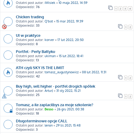
Ostatni post autor:
iMisiek
«
10 maja 2022, 14:59
Odpowiedzi:
76
1
2
3
4
Chicken trading
Ostatni post autor:
Q'bot
«
15 mar 2022, 19:39
Odpowiedzi:
33
1
2
UI w praktyce
Ostatni post autor:
korver
«
17 lut 2022, 20:50
Odpowiedzi:
8
Portfel - Perły Bałtyku
Ostatni post autor:
ukiman
«
15 lut 2022, 18:41
Odpowiedzi:
13
ATH czyli SKY IS THE LIMIT
Ostatni post autor:
tomasz_augustynowicz
«
08 lut 2022, 11:31
Odpowiedzi:
42
1
2
Buy high, sell higher - portfel drogich spółek
Ostatni post autor:
ArturJ
«
31 sty 2022, 15:21
Odpowiedzi:
25
1
2
Tomasz, a ile zaplacilbys za moje szkolenie?
Ostatni post autor:
Besso
«
26 gru 2021, 00:38
Odpowiedzi:
18
Długoterminowe opcje CALL
Ostatni post autor:
lenon
«
29 lis 2021, 15:48
Odpowiedzi:
3