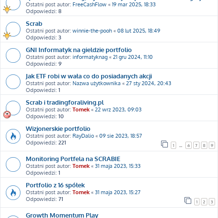
Ostatni post autor:
FreeCashFlow
«
19 mar 2025, 18:33
Odpowiedzi:
8
Scrab
Ostatni post autor:
winnie-the-pooh
«
08 lut 2025, 18:49
Odpowiedzi:
3
GNI Informatyk na gieldzie portfolio
Ostatni post autor:
informatyknag
«
21 gru 2024, 11:10
Odpowiedzi:
9
Jak ETF robi w wała co do posiadanych akcji
Ostatni post autor:
Nazwa użytkownika
«
27 sty 2024, 20:43
Odpowiedzi:
1
Scrab i tradingforaliving.pl
Ostatni post autor:
Tomek
«
22 wrz 2023, 09:03
Odpowiedzi:
10
Wizjonerskie portfolio
Ostatni post autor:
RayDalio
«
09 sie 2023, 18:57
Odpowiedzi:
221
1
…
6
7
8
9
Monitoring Portfela na SCRABIE
Ostatni post autor:
Tomek
«
31 maja 2023, 15:33
Odpowiedzi:
1
Portfolio z 16 spółek
Ostatni post autor:
Tomek
«
31 maja 2023, 15:27
Odpowiedzi:
71
1
2
3
Growth Momentum Play