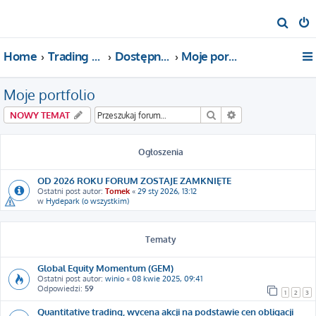
S
z
Home
Trading For a Living
Dostępne kategorie
Moje portfolio
u
k
Moje portfolio
a
j
Szukaj
Wyszukiwanie za
NOWY TEMAT
Ogłoszenia
OD 2026 ROKU FORUM ZOSTAJE ZAMKNIĘTE
Ostatni post autor:
Tomek
«
29 sty 2026, 13:12
w
Hydepark (o wszystkim)
Tematy
Global Equity Momentum (GEM)
Ostatni post autor:
winio
«
08 kwie 2025, 09:41
Odpowiedzi:
59
1
2
3
Quantitative trading, wycena akcji na podstawie cen obligacji