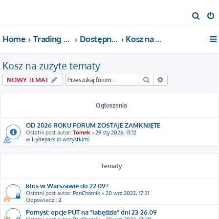
S
z
Home
Trading For a Living
Dostępne kategorie
Kosz na zużyte tematy
u
k
Kosz na zużyte tematy
a
j
Szukaj
Wyszukiwanie za
NOWY TEMAT
Ogłoszenia
OD 2026 ROKU FORUM ZOSTAJE ZAMKNIĘTE
Ostatni post autor:
Tomek
«
29 sty 2026, 13:12
w
Hydepark (o wszystkim)
Tematy
ktos w Warszawie do 22.09?
Ostatni post autor:
PanChomik
«
20 wrz 2022, 17:31
Odpowiedzi:
2
Pomysł: opcje PUT na "łabędzia" dni 23-26.09