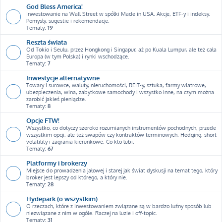
God Bless America!
Inwestowanie na Wall Street w spółki Made in USA. Akcje, ETF-y i indeksy.
Pomysły, sugestie i rekomendacje.
Tematy:
19
Reszta świata
Od Tokio i Seulu, przez Hongkong i Singapur, aż po Kuala Lumpur, ale też cała
Europa (w tym Polska) i rynki wschodzące.
Tematy:
7
Inwestycje alternatywne
Towary i surowce, waluty, nieruchomości, REIT-y, sztuka, farmy wiatrowe,
ubezpieczenia, wina, zabytkowe samochody i wszystko inne, na czym można
zarobić jakieś pieniądze.
Tematy:
8
Opcje FTW!
Wszystko, co dotyczy szeroko rozumianych instrumentów pochodnych, przede
wszystkim opcji, ale też swapów czy kontraktów terminowych. Hedging, short
volatility i zagrania kierunkowe. Co kto lubi.
Tematy:
67
Platformy i brokerzy
Miejsce do prowadzenia jałowej i starej jak świat dyskusji na temat tego, który
broker jest lepszy od którego, a który nie.
Tematy:
28
Hydepark (o wszystkim)
O rzeczach, które z inwestowaniem związane są w bardzo luźny sposób lub
niezwiązane z nim w ogóle. Raczej na luzie i off-topic.
Tematy:
31