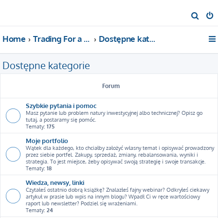
S
z
Home
Trading For a Living
Dostępne kategorie
u
k
Dostępne kategorie
a
j
Forum
Szybkie pytania i pomoc
Masz pytanie lub problem natury inwestycyjnej albo technicznej? Opisz go
tutaj, a postaramy się pomóc.
Tematy:
175
Moje portfolio
Wątek dla każdego, kto chciałby założyć własny temat i opisywać prowadzony
przez siebie portfel. Zakupy, sprzedaż, zmiany, rebalansowania, wyniki i
strategia. To jest miejsce, żeby opisywać swoją strategię i swoje transakcje.
Tematy:
18
Wiedza, newsy, linki
Czytałeś ostatnio dobrą książkę? Znalazłeś fajny webinar? Odkryłeś ciekawy
artykuł w prasie lub wpis na innym blogu? Wpadł Ci w ręce wartościowy
raport lub newsletter? Podziel się wrażeniami.
Tematy:
24