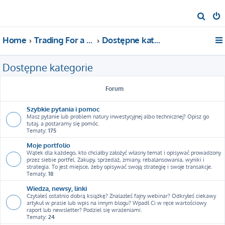
S
z
Home
Trading For a Living
Dostępne kategorie
u
k
Dostępne kategorie
a
j
Forum
Szybkie pytania i pomoc
Masz pytanie lub problem natury inwestycyjnej albo technicznej? Opisz go
tutaj, a postaramy się pomóc.
Tematy:
175
Moje portfolio
Wątek dla każdego, kto chciałby założyć własny temat i opisywać prowadzony
przez siebie portfel. Zakupy, sprzedaż, zmiany, rebalansowania, wyniki i
strategia. To jest miejsce, żeby opisywać swoją strategię i swoje transakcje.
Tematy:
18
Wiedza, newsy, linki
Czytałeś ostatnio dobrą książkę? Znalazłeś fajny webinar? Odkryłeś ciekawy
artykuł w prasie lub wpis na innym blogu? Wpadł Ci w ręce wartościowy
raport lub newsletter? Podziel się wrażeniami.
Tematy:
24