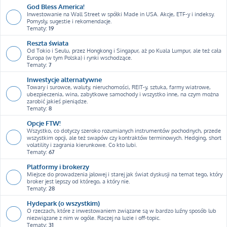
God Bless America!
Inwestowanie na Wall Street w spółki Made in USA. Akcje, ETF-y i indeksy.
Pomysły, sugestie i rekomendacje.
Tematy:
19
Reszta świata
Od Tokio i Seulu, przez Hongkong i Singapur, aż po Kuala Lumpur, ale też cała
Europa (w tym Polska) i rynki wschodzące.
Tematy:
7
Inwestycje alternatywne
Towary i surowce, waluty, nieruchomości, REIT-y, sztuka, farmy wiatrowe,
ubezpieczenia, wina, zabytkowe samochody i wszystko inne, na czym można
zarobić jakieś pieniądze.
Tematy:
8
Opcje FTW!
Wszystko, co dotyczy szeroko rozumianych instrumentów pochodnych, przede
wszystkim opcji, ale też swapów czy kontraktów terminowych. Hedging, short
volatility i zagrania kierunkowe. Co kto lubi.
Tematy:
67
Platformy i brokerzy
Miejsce do prowadzenia jałowej i starej jak świat dyskusji na temat tego, który
broker jest lepszy od którego, a który nie.
Tematy:
28
Hydepark (o wszystkim)
O rzeczach, które z inwestowaniem związane są w bardzo luźny sposób lub
niezwiązane z nim w ogóle. Raczej na luzie i off-topic.
Tematy:
31