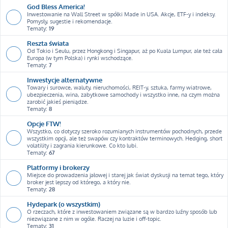
God Bless America!
Inwestowanie na Wall Street w spółki Made in USA. Akcje, ETF-y i indeksy.
Pomysły, sugestie i rekomendacje.
Tematy:
19
Reszta świata
Od Tokio i Seulu, przez Hongkong i Singapur, aż po Kuala Lumpur, ale też cała
Europa (w tym Polska) i rynki wschodzące.
Tematy:
7
Inwestycje alternatywne
Towary i surowce, waluty, nieruchomości, REIT-y, sztuka, farmy wiatrowe,
ubezpieczenia, wina, zabytkowe samochody i wszystko inne, na czym można
zarobić jakieś pieniądze.
Tematy:
8
Opcje FTW!
Wszystko, co dotyczy szeroko rozumianych instrumentów pochodnych, przede
wszystkim opcji, ale też swapów czy kontraktów terminowych. Hedging, short
volatility i zagrania kierunkowe. Co kto lubi.
Tematy:
67
Platformy i brokerzy
Miejsce do prowadzenia jałowej i starej jak świat dyskusji na temat tego, który
broker jest lepszy od którego, a który nie.
Tematy:
28
Hydepark (o wszystkim)
O rzeczach, które z inwestowaniem związane są w bardzo luźny sposób lub
niezwiązane z nim w ogóle. Raczej na luzie i off-topic.
Tematy:
31