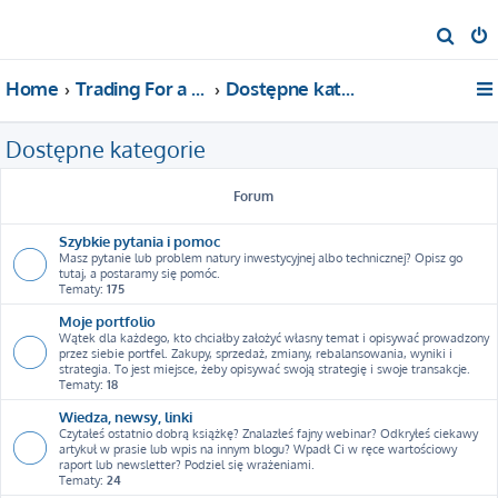
S
z
Home
Trading For a Living
Dostępne kategorie
u
k
Dostępne kategorie
a
j
Forum
Szybkie pytania i pomoc
Masz pytanie lub problem natury inwestycyjnej albo technicznej? Opisz go
tutaj, a postaramy się pomóc.
Tematy:
175
Moje portfolio
Wątek dla każdego, kto chciałby założyć własny temat i opisywać prowadzony
przez siebie portfel. Zakupy, sprzedaż, zmiany, rebalansowania, wyniki i
strategia. To jest miejsce, żeby opisywać swoją strategię i swoje transakcje.
Tematy:
18
Wiedza, newsy, linki
Czytałeś ostatnio dobrą książkę? Znalazłeś fajny webinar? Odkryłeś ciekawy
artykuł w prasie lub wpis na innym blogu? Wpadł Ci w ręce wartościowy
raport lub newsletter? Podziel się wrażeniami.
Tematy:
24