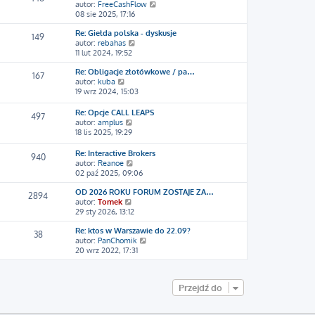
n
o
i
W
autor:
FreeCashFlow
a
w
e
y
08 sie 2025, 17:16
j
s
t
ś
n
z
l
Re: Giełda polska - dyskusje
w
149
o
y
n
W
autor:
rebahas
i
w
p
a
y
11 lut 2024, 19:52
e
s
o
j
ś
t
z
s
n
Re: Obligacje złotówkowe / pa…
w
l
167
y
t
W
o
autor:
kuba
i
n
p
y
w
19 wrz 2024, 15:03
e
a
o
ś
s
t
j
s
w
z
l
n
Re: Opcje CALL LEAPS
497
t
i
y
n
W
o
autor:
amplus
e
p
a
y
w
18 lis 2025, 19:29
t
o
j
ś
s
l
s
n
w
z
Re: Interactive Brokers
940
n
t
o
i
y
W
autor:
Reanoe
a
w
e
p
y
02 paź 2025, 09:06
j
s
t
o
ś
n
z
l
s
OD 2026 ROKU FORUM ZOSTAJE ZA…
w
2894
o
y
n
t
W
autor:
Tomek
i
w
p
a
y
29 sty 2026, 13:12
e
s
o
j
ś
t
z
s
n
Re: ktos w Warszawie do 22.09?
w
l
38
y
t
o
W
autor:
PanChomik
i
n
p
w
y
20 wrz 2022, 17:31
e
a
o
s
ś
t
j
s
z
w
l
n
t
y
i
n
o
Przejdź do
p
e
a
w
o
t
j
s
s
l
n
z