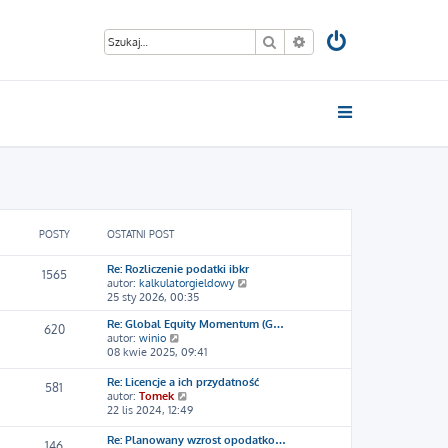
Szukaj
Wyszukiwanie zaawan
POSTY
OSTATNI POST
Re: Rozliczenie podatki ibkr
1565
W
autor:
kalkulatorgieldowy
y
25 sty 2026, 00:35
ś
Re: Global Equity Momentum (G…
w
620
W
autor:
winio
i
y
08 kwie 2025, 09:41
e
ś
t
w
l
Re: Licencje a ich przydatność
581
i
n
W
autor:
Tomek
e
a
y
22 lis 2024, 12:49
t
j
ś
l
n
w
Re: Planowany wzrost opodatko…
146