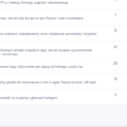
F-y i indeksy. Pomysły, sugestie i rekomendacje.
7
mpur, ale też cała Europa (w tym Polska) i rynki wschodzące.
8
army wiatrowe, ubezpieczenia, wina, zabytkowe samochody i wszystko
67
hodnych, przede wszystkim opcji, ale też swapów czy kontraktów
. Co kto lubi.
28
temat tego, który broker jest lepszy od którego, a który nie.
31
y sposób lub niezwiązane z nim w ogóle. Raczej na luzie i off-topic.
4
y znaleźć się w jednej z głównych kategorii.