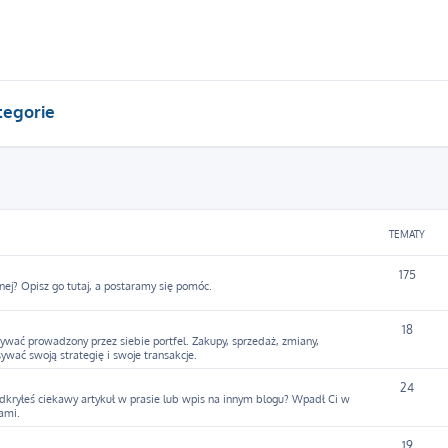
tegorie
TEMATY
175
nej? Opisz go tutaj, a postaramy się pomóc.
18
ywać prowadzony przez siebie portfel. Zakupy, sprzedaż, zmiany,
sywać swoją strategię i swoje transakcje.
24
Odkryłeś ciekawy artykuł w prasie lub wpis na innym blogu? Wpadł Ci w
ami.
19