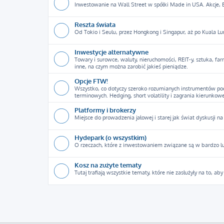
Inwestowanie na Wall Street w spółki Made in USA. Akcje, ET
Reszta świata
Od Tokio i Seulu, przez Hongkong i Singapur, aż po Kuala Lu
Inwestycje alternatywne
Towary i surowce, waluty, nieruchomości, REIT-y, sztuka, f
inne, na czym można zarobić jakieś pieniądze.
Opcje FTW!
Wszystko, co dotyczy szeroko rozumianych instrumentów poc
terminowych. Hedging, short volatility i zagrania kierunkowe
Platformy i brokerzy
Miejsce do prowadzenia jałowej i starej jak świat dyskusji na 
Hydepark (o wszystkim)
O rzeczach, które z inwestowaniem związane są w bardzo luźn
Kosz na zużyte tematy
Tutaj trafiają wszystkie tematy, które nie zasłużyły na to, ab