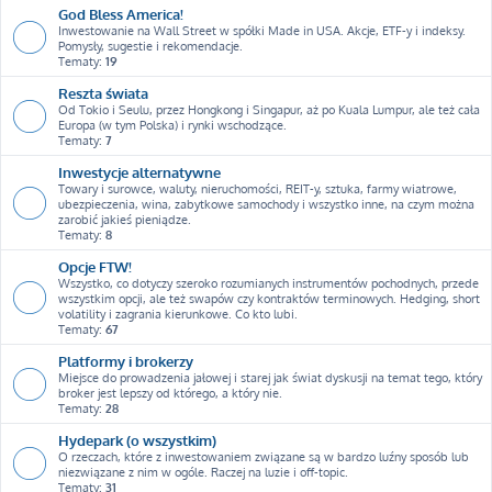
God Bless America!
Inwestowanie na Wall Street w spółki Made in USA. Akcje, ETF-y i indeksy.
Pomysły, sugestie i rekomendacje.
Tematy:
19
Reszta świata
Od Tokio i Seulu, przez Hongkong i Singapur, aż po Kuala Lumpur, ale też cała
Europa (w tym Polska) i rynki wschodzące.
Tematy:
7
Inwestycje alternatywne
Towary i surowce, waluty, nieruchomości, REIT-y, sztuka, farmy wiatrowe,
ubezpieczenia, wina, zabytkowe samochody i wszystko inne, na czym można
zarobić jakieś pieniądze.
Tematy:
8
Opcje FTW!
Wszystko, co dotyczy szeroko rozumianych instrumentów pochodnych, przede
wszystkim opcji, ale też swapów czy kontraktów terminowych. Hedging, short
volatility i zagrania kierunkowe. Co kto lubi.
Tematy:
67
Platformy i brokerzy
Miejsce do prowadzenia jałowej i starej jak świat dyskusji na temat tego, który
broker jest lepszy od którego, a który nie.
Tematy:
28
Hydepark (o wszystkim)
O rzeczach, które z inwestowaniem związane są w bardzo luźny sposób lub
niezwiązane z nim w ogóle. Raczej na luzie i off-topic.
Tematy:
31