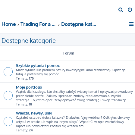
S
z
Home
Trading For a Living
Dostępne kategorie
u
k
Dostępne kategorie
a
j
Forum
Szybkie pytania i pomoc
Masz pytanie lub problem natury inwestycyjnej albo technicznej? Opisz go
tutaj, a postaramy się pomóc.
Tematy:
175
Moje portfolio
Wątek dla każdego, kto chciałby założyć własny temat i opisywać prowadzony
przez siebie portfel. Zakupy, sprzedaż, zmiany, rebalansowania, wyniki i
strategia. To jest miejsce, żeby opisywać swoją strategię i swoje transakcje.
Tematy:
18
Wiedza, newsy, linki
Czytałeś ostatnio dobrą książkę? Znalazłeś fajny webinar? Odkryłeś ciekawy
artykuł w prasie lub wpis na innym blogu? Wpadł Ci w ręce wartościowy
raport lub newsletter? Podziel się wrażeniami.
Tematy:
24