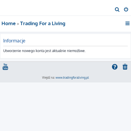
S
z
Home
Trading For a Living
u
k
a
Informacje
j
Utworzenie nowego konta jest aktualnie niemożliwe.
Wejdź na:
www.tradingforaliving.pl