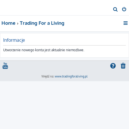
S
z
Home
Trading For a Living
u
k
a
Informacje
j
Utworzenie nowego konta jest aktualnie niemożliwe.
Wejdź na:
www.tradingforaliving.pl