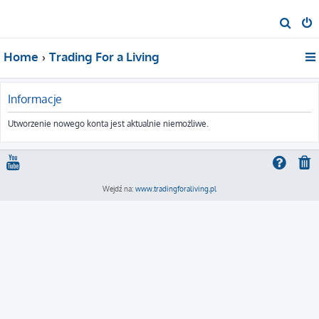
S
z
Home
Trading For a Living
u
k
a
Informacje
j
Utworzenie nowego konta jest aktualnie niemożliwe.
Wejdź na:
www.tradingforaliving.pl