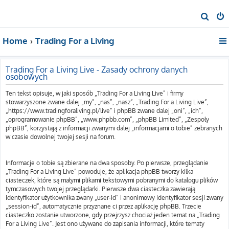
S
z
Home
Trading For a Living
u
k
a
Trading For a Living Live - Zasady ochrony danych
osobowych
j
Ten tekst opisuje, w jaki sposób „Trading For a Living Live” i firmy
stowarzyszone zwane dalej „my”, „nas”, „nasz”, „Trading For a Living Live”,
„https://www.tradingforaliving.pl/live” i phpBB zwane dalej „oni”, „ich”,
„oprogramowanie phpBB”, „www.phpbb.com”, „phpBB Limited”, „Zespoły
phpBB”, korzystają z informacji zwanymi dalej „informacjami o tobie” zebranych
w czasie dowolnej twojej sesji na forum.
Informacje o tobie są zbierane na dwa sposoby. Po pierwsze, przeglądanie
„Trading For a Living Live” powoduje, że aplikacja phpBB tworzy kilka
ciasteczek, które są małymi plikami tekstowymi pobranymi do katalogu plików
tymczasowych twojej przeglądarki. Pierwsze dwa ciasteczka zawierają
identyfikator użytkownika zwany „user-id” i anonimowy identyfikator sesji zwany
„session-id”, automatycznie przyznane ci przez aplikację phpBB. Trzecie
ciasteczko zostanie utworzone, gdy przejrzysz chociaż jeden temat na „Trading
For a Living Live”. Jest ono używane do zapisania informacji, które tematy