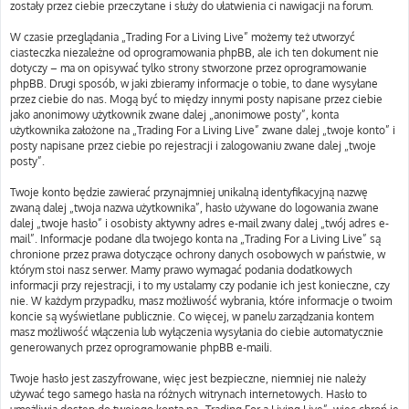
zostały przez ciebie przeczytane i służy do ułatwienia ci nawigacji na forum.
W czasie przeglądania „Trading For a Living Live” możemy też utworzyć
ciasteczka niezależne od oprogramowania phpBB, ale ich ten dokument nie
dotyczy – ma on opisywać tylko strony stworzone przez oprogramowanie
phpBB. Drugi sposób, w jaki zbieramy informacje o tobie, to dane wysyłane
przez ciebie do nas. Mogą być to między innymi posty napisane przez ciebie
jako anonimowy użytkownik zwane dalej „anonimowe posty”, konta
użytkownika założone na „Trading For a Living Live” zwane dalej „twoje konto” i
posty napisane przez ciebie po rejestracji i zalogowaniu zwane dalej „twoje
posty”.
Twoje konto będzie zawierać przynajmniej unikalną identyfikacyjną nazwę
zwaną dalej „twoja nazwa użytkownika”, hasło używane do logowania zwane
dalej „twoje hasło” i osobisty aktywny adres e-mail zwany dalej „twój adres e-
mail”. Informacje podane dla twojego konta na „Trading For a Living Live” są
chronione przez prawa dotyczące ochrony danych osobowych w państwie, w
którym stoi nasz serwer. Mamy prawo wymagać podania dodatkowych
informacji przy rejestracji, i to my ustalamy czy podanie ich jest konieczne, czy
nie. W każdym przypadku, masz możliwość wybrania, które informacje o twoim
koncie są wyświetlane publicznie. Co więcej, w panelu zarządzania kontem
masz możliwość włączenia lub wyłączenia wysyłania do ciebie automatycznie
generowanych przez oprogramowanie phpBB e-maili.
Twoje hasło jest zaszyfrowane, więc jest bezpieczne, niemniej nie należy
używać tego samego hasła na różnych witrynach internetowych. Hasło to