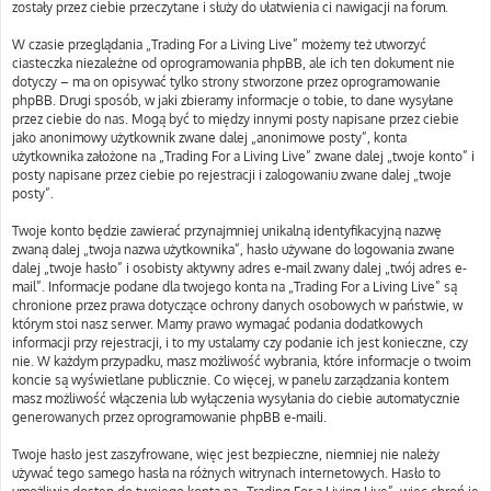
zostały przez ciebie przeczytane i służy do ułatwienia ci nawigacji na forum.
W czasie przeglądania „Trading For a Living Live” możemy też utworzyć
ciasteczka niezależne od oprogramowania phpBB, ale ich ten dokument nie
dotyczy – ma on opisywać tylko strony stworzone przez oprogramowanie
phpBB. Drugi sposób, w jaki zbieramy informacje o tobie, to dane wysyłane
przez ciebie do nas. Mogą być to między innymi posty napisane przez ciebie
jako anonimowy użytkownik zwane dalej „anonimowe posty”, konta
użytkownika założone na „Trading For a Living Live” zwane dalej „twoje konto” i
posty napisane przez ciebie po rejestracji i zalogowaniu zwane dalej „twoje
posty”.
Twoje konto będzie zawierać przynajmniej unikalną identyfikacyjną nazwę
zwaną dalej „twoja nazwa użytkownika”, hasło używane do logowania zwane
dalej „twoje hasło” i osobisty aktywny adres e-mail zwany dalej „twój adres e-
mail”. Informacje podane dla twojego konta na „Trading For a Living Live” są
chronione przez prawa dotyczące ochrony danych osobowych w państwie, w
którym stoi nasz serwer. Mamy prawo wymagać podania dodatkowych
informacji przy rejestracji, i to my ustalamy czy podanie ich jest konieczne, czy
nie. W każdym przypadku, masz możliwość wybrania, które informacje o twoim
koncie są wyświetlane publicznie. Co więcej, w panelu zarządzania kontem
masz możliwość włączenia lub wyłączenia wysyłania do ciebie automatycznie
generowanych przez oprogramowanie phpBB e-maili.
Twoje hasło jest zaszyfrowane, więc jest bezpieczne, niemniej nie należy
używać tego samego hasła na różnych witrynach internetowych. Hasło to