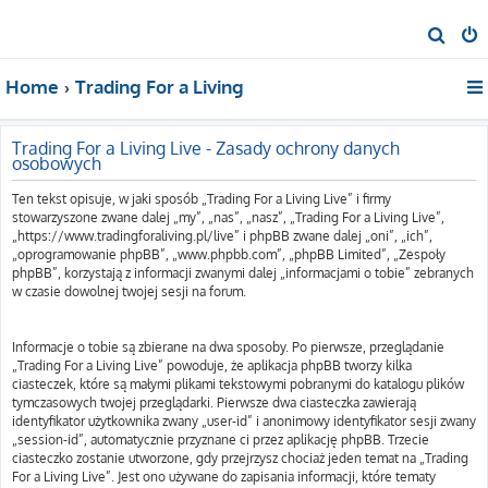
S
z
Home
Trading For a Living
u
k
a
Trading For a Living Live - Zasady ochrony danych
osobowych
j
Ten tekst opisuje, w jaki sposób „Trading For a Living Live” i firmy
stowarzyszone zwane dalej „my”, „nas”, „nasz”, „Trading For a Living Live”,
„https://www.tradingforaliving.pl/live” i phpBB zwane dalej „oni”, „ich”,
„oprogramowanie phpBB”, „www.phpbb.com”, „phpBB Limited”, „Zespoły
phpBB”, korzystają z informacji zwanymi dalej „informacjami o tobie” zebranych
w czasie dowolnej twojej sesji na forum.
Informacje o tobie są zbierane na dwa sposoby. Po pierwsze, przeglądanie
„Trading For a Living Live” powoduje, że aplikacja phpBB tworzy kilka
ciasteczek, które są małymi plikami tekstowymi pobranymi do katalogu plików
tymczasowych twojej przeglądarki. Pierwsze dwa ciasteczka zawierają
identyfikator użytkownika zwany „user-id” i anonimowy identyfikator sesji zwany
„session-id”, automatycznie przyznane ci przez aplikację phpBB. Trzecie
ciasteczko zostanie utworzone, gdy przejrzysz chociaż jeden temat na „Trading
For a Living Live”. Jest ono używane do zapisania informacji, które tematy