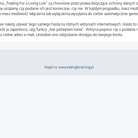
a na „Trading For a Living Live” są chronione przez prawa dotyczące ochrony dany
my ustalamy czy podanie ich jest konieczne, czy nie. W każdym przypadku, masz moż
em masz możliwość włączenia lub wyłączenia wysyłania do ciebie automatycznie ge
nie należy używać tego samego hasła na różnych witrynach internetowych. Hasło to 
Jeśli je zapomnisz, użyj funkcji „Nie pamiętam hasła”. Witryna poprosi cię o podani
 ciebie adres e-mail. Umożliwi ono odzyskanie dostępu do twojego konta.
Wejdź na:
www.tradingforaliving.pl