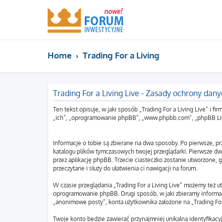
Home
Trading For a Living
Trading For a Living Live - Zasady ochrony da
Ten tekst opisuje, w jaki sposób „Trading For a Living Live” i fi
„ich”, „oprogramowanie phpBB”, „www.phpbb.com”, „phpBB Limite
Informacje o tobie są zbierane na dwa sposoby. Po pierwsze, pr
katalogu plików tymczasowych twojej przeglądarki. Pierwsze dwa
przez aplikację phpBB. Trzecie ciasteczko zostanie utworzone, gd
przeczytane i służy do ułatwienia ci nawigacji na forum.
W czasie przeglądania „Trading For a Living Live” możemy też 
oprogramowanie phpBB. Drugi sposób, w jaki zbieramy informac
„anonimowe posty”, konta użytkownika założone na „Trading For a
Twoje konto będzie zawierać przynajmniej unikalną identyfikac