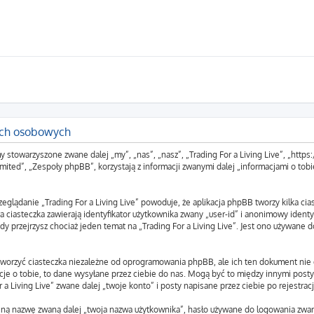
nych osobowych
rmy stowarzyszone zwane dalej „my”, „nas”, „nasz”, „Trading For a Living Live”, „http
d”, „Zespoły phpBB”, korzystają z informacji zwanymi dalej „informacjami o tobie
zeglądanie „Trading For a Living Live” powoduje, że aplikacja phpBB tworzy kilka ci
 ciasteczka zawierają identyfikator użytkownika zwany „user-id” i anonimowy identyf
y przejrzysz chociaż jeden temat na „Trading For a Living Live”. Jest ono używane do
utworzyć ciasteczka niezależne od oprogramowania phpBB, ale ich ten dokument nie
je o tobie, to dane wysyłane przez ciebie do nas. Mogą być to między innymi post
 Living Live” zwane dalej „twoje konto” i posty napisane przez ciebie po rejestracj
yjną nazwę zwaną dalej „twoja nazwa użytkownika”, hasło używane do logowania zwan