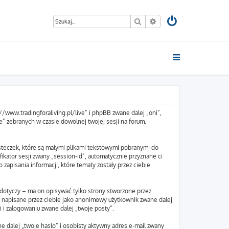
Szukaj
Wyszukiwanie zaawan
s://www.tradingforaliving.pl/live” i phpBB zwane dalej „oni”,
” zebranych w czasie dowolnej twojej sesji na forum.
asteczek, które są małymi plikami tekstowymi pobranymi do
ikator sesji zwany „session-id”, automatycznie przyznane ci
 zapisania informacji, które tematy zostały przez ciebie
 dotyczy – ma on opisywać tylko strony stworzone przez
y napisane przez ciebie jako anonimowy użytkownik zwane dalej
i i zalogowaniu zwane dalej „twoje posty”.
e dalej „twoje hasło” i osobisty aktywny adres e-mail zwany