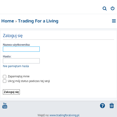
S
z
Home
Trading For a Living
u
k
a
Zaloguj się
j
Nazwa użytkownika:
Hasło:
Nie pamiętam hasła
Zapamiętaj mnie
Ukryj mój status podczas tej sesji
Wejdź na:
www.tradingforaliving.pl