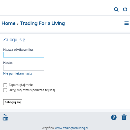
S
z
Home
Trading For a Living
u
k
a
Zaloguj się
j
Nazwa użytkownika:
Hasło:
Nie pamiętam hasła
Zapamiętaj mnie
Ukryj mój status podczas tej sesji
Wejdź na:
www.tradingforaliving.pl