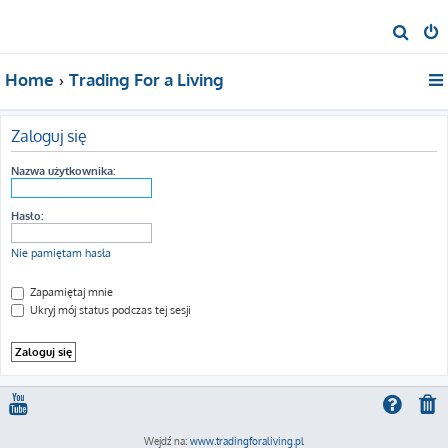
S
z
Home
Trading For a Living
u
k
a
Zaloguj się
j
Nazwa użytkownika:
Hasło:
Nie pamiętam hasła
Zapamiętaj mnie
Ukryj mój status podczas tej sesji
Wejdź na:
www.tradingforaliving.pl