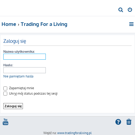
S
z
Home
Trading For a Living
u
k
a
Zaloguj się
j
Nazwa użytkownika:
Hasło:
Nie pamiętam hasła
Zapamiętaj mnie
Ukryj mój status podczas tej sesji
Wejdź na:
www.tradingforaliving.pl