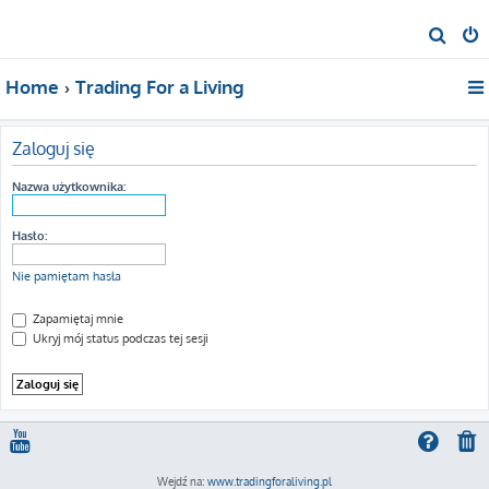
S
z
Home
Trading For a Living
u
k
a
Zaloguj się
j
Nazwa użytkownika:
Hasło:
Nie pamiętam hasła
Zapamiętaj mnie
Ukryj mój status podczas tej sesji
Wejdź na:
www.tradingforaliving.pl