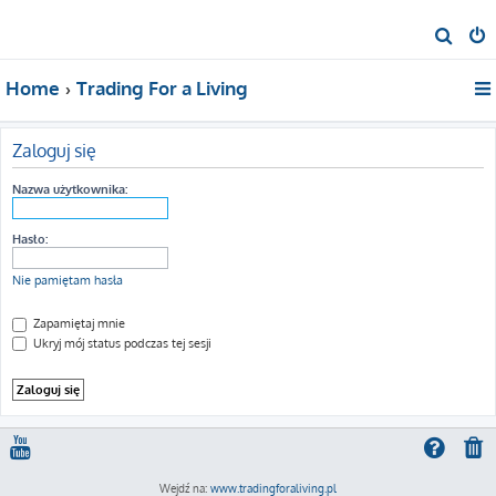
S
z
Home
Trading For a Living
u
k
a
Zaloguj się
j
Nazwa użytkownika:
Hasło:
Nie pamiętam hasła
Zapamiętaj mnie
Ukryj mój status podczas tej sesji
Wejdź na:
www.tradingforaliving.pl