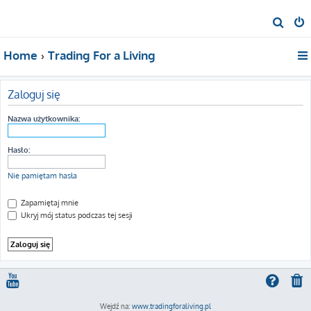
S
z
Home
Trading For a Living
u
k
a
Zaloguj się
j
Nazwa użytkownika:
Hasło:
Nie pamiętam hasła
Zapamiętaj mnie
Ukryj mój status podczas tej sesji
Wejdź na:
www.tradingforaliving.pl